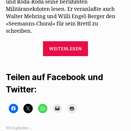
und Roda-Roda seine berühmten
Militäranekdoten lesen. Er veranlaßte auch
Walter Mehring und Willi Engel-Berger den
»Seemanns-Choral« für sein Brettl zu
schreiben.
„Willi
WEITERLESEN
Schaeffers
und
der
Teilen auf Facebook und
„Seemanns-
Choral““
Twitter:
K
K
K
K
K
l
l
l
l
l
i
i
i
i
i
c
c
c
c
c
k
k
k
k
k
,
e
e
e
e
Wird geladen …
u
,
n
n
n