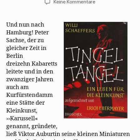
zu
Keine Kommentare
Willi
Schaeffers
und
Und nun nach
der
Hamburg! Peter
„Seemanns-
Sachse, der zu
Choral“
gleicher Zeit in
Berlin
dreizehn Kabaretts
leitete und in den
zwanziger Jahren
auch am
Kurfürstendamm
eine Stätte der
Kleinkunst,
››Karussell«
genannt, gründete,
ließ Viktor Auburtin seine kleinen Miniaturen