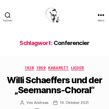
Suchen
Menü
Walter
Mehring
Schlagwort:
Conferencier
Kategorien
1928
1959
KABARETT
LIEDER
Willi Schaeffers und der
„Seemanns-Choral“
Von
Andreas
16. Oktober 2021
Beitragsautor
Beitragsdatum