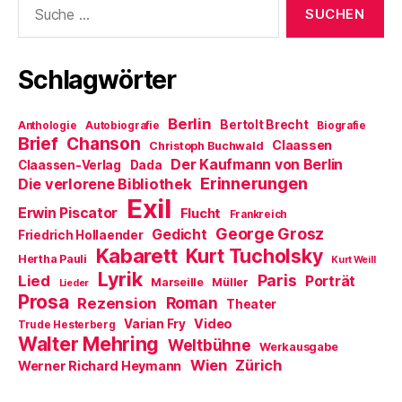
ö
)
g
W
f
e
i
nach:
f
ö
r
n
f
d
e
f
i
t
n
n
Schlagwörter
)
e
n
t
e
)
u
e
m
Berlin
Bertolt Brecht
Anthologie
Autobiografie
Biografie
F
Brief
Chanson
e
Claassen
Christoph Buchwald
n
Der Kaufmann von Berlin
Claassen-Verlag
Dada
s
t
Erinnerungen
Die verlorene Bibliothek
e
Exil
r
Erwin Piscator
Flucht
g
Frankreich
e
George Grosz
Gedicht
Friedrich Hollaender
ö
f
Kabarett
Kurt Tucholsky
Hertha Pauli
f
Kurt Weill
n
Lyrik
Paris
Lied
Porträt
Marseille
e
Müller
Lieder
t
Prosa
Roman
Rezension
Theater
)
Video
Varian Fry
Trude Hesterberg
Walter Mehring
Weltbühne
Werkausgabe
Wien
Zürich
Werner Richard Heymann