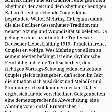
schrieb. Eine neue Art Chanson, eine ganz dem
Rhythmus der Zeit und dem Rhythmus heutigen
Kabaretts entsprechende Coupletkunst
begründete Walter Mehring. Er begann damit,
die alte Berliner Gassenhauer-Tradition mit
neuster Ätzung und Wuppdizität zu beleben. Da
gelangen ihm so vorbildliche Treffer wie
Deutscher Liebesfrühling 1919, ‚Fräulein lrene,
Couplet en voltige. Was Mehring vor allem zu
seinem Metier befähigt, ist eine rhythmische
Feinfühligkeit, eine Treffsicherheit, den
richtigen Vortrags-Schwung jedem einzelnen
Couplet gleich mitzugeben, daß schon im Takt
die Situation sich ausdrückt und Melodik und
Stimmung sich vollkommen decken. Dabei
ergibt sich für die verschiednen Gelegenheiten
eine dementsprechende Abwechslung: eine
Ahnung vom Tonfall Bruantscher