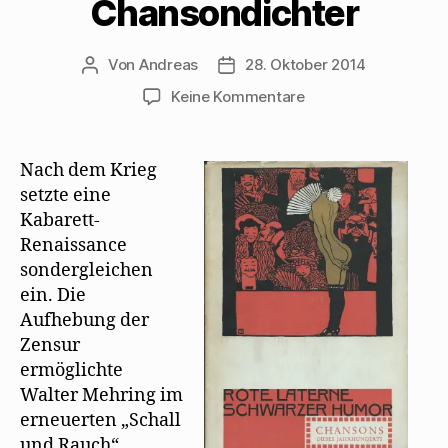
Chansondichter
Von
Andreas
28. Oktober 2014
Beitragsautor
Beitragsdatum
zu
Keine Kommentare
Elisabeth
Pablé
über
Nach dem Krieg
Mehrings
setzte eine
Rolle
Kabarett-
als
Renaissance
Chansondichter
sondergleichen
ein. Die
Aufhebung der
Zensur
ermöglichte
Walter Mehring im
erneuerten „Schall
und Rauch“