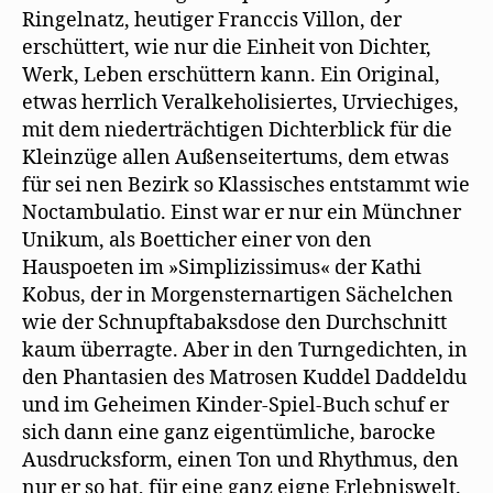
Ringelnatz, heutiger Franccis Villon, der
erschüttert, wie nur die Einheit von Dichter,
Werk, Leben erschüttern kann. Ein Original,
etwas herrlich Veralkeholisiertes, Urviechiges,
mit dem niederträchtigen Dichterblick für die
Kleinzüge allen Außenseitertums, dem etwas
für sei nen Bezirk so Klassisches entstammt wie
Noctambulatio. Einst war er nur ein Münchner
Unikum, als Boetticher einer von den
Hauspoeten im »Simplizissimus« der Kathi
Kobus, der in Morgensternartigen Sächelchen
wie der Schnupftabaksdose den Durchschnitt
kaum überragte. Aber in den Turngedichten, in
den Phantasien des Matrosen Kuddel Daddeldu
und im Geheimen Kinder-Spiel-Buch schuf er
sich dann eine ganz eigentümliche, barocke
Ausdrucksform, einen Ton und Rhythmus, den
nur er so hat, für eine ganz eigne Erlebniswelt.