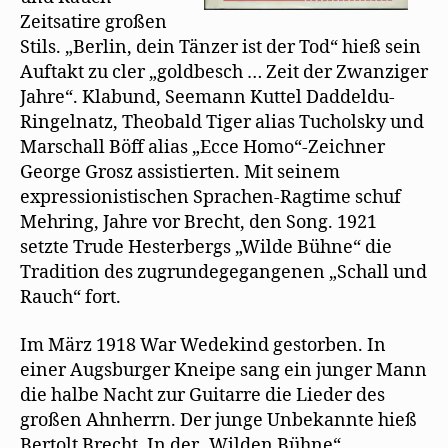
Zeitsatire großen
Stils. „Berlin, dein Tänzer ist der Tod“ hieß sein
Auftakt zu cler „goldbesch … Zeit der Zwanziger
Jahre“. Klabund, Seemann Kuttel Daddeldu-
Ringelnatz, Theobald Tiger alias Tucholsky und
Marschall Böff alias „Ecce Homo“-Zeichner
George Grosz assistierten. Mit seinem
expressionistischen Sprachen-Ragtime schuf
Mehring, Jahre vor Brecht, den Song. 1921
setzte Trude Hesterbergs „Wilde Bühne“ die
Tradition des zugrundegegangenen „Schall und
Rauch“ fort.
Im März 1918 War Wedekind gestorben. In
einer Augsburger Kneipe sang ein junger Mann
die halbe Nacht zur Guitarre die Lieder des
großen Ahnherrn. Der junge Unbekannte hieß
Bertolt Brecht. In der „Wilden Bühne“