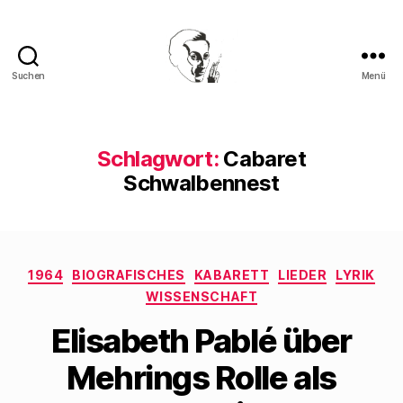
Suchen
Menü
Walter
Mehring
Schlagwort:
Cabaret
Schwalbennest
Kategorien
1964
BIOGRAFISCHES
KABARETT
LIEDER
LYRIK
WISSENSCHAFT
Elisabeth Pablé über
Mehrings Rolle als