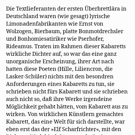
t
e
)
u
Neiße
e
Die Textlieferanten der ersten Überbrettlära in
m
stellt
Deutschland waren (wie gesagt) lyrische
F
Kabarettdichter
e
Limonadenfabrikanten wie Ernst von
n
und
s
Wolzogen, Bierbaum, platte Bonmotdrechsler
t
Kabarettkomponist
e
und Bonhomiesatiriker wie Pserhofer,
r
vor
g
Rideamus. Traten im Rahmen dieser Kabaretts
e
ö
wirkliche Dichter auf, so war das eine ganz
f
f
unorganische Erscheinung, ihrer Art nach
n
e
hatten diese Poeten (Hille, Liliencron, die
t
)
Lasker-Schüler) nichts mit den besondren
Anforderungen eines Kabaretts zu tun, sie
schrieben nicht fürs Kabarett und sie schrieben
auch nicht so, daß ihre Werke irgendeine
Möglichkeit gehabt hätten, vom Kabarett aus zu
wirken. Von wirklichen Künstlern gemachtes
Kabarett, das eine Welt für sich darstellte, war
eben erst das der »Elf Scharfrichter«, mit den