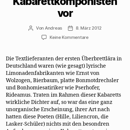
Kabarettkomponisten
vor
Von
Andreas
8. März 2012
Beitragsautor
Beitragsdatum
zu
Keine Kommentare
Max
Herrmann-
Neiße
Die Textlieferanten der ersten Überbrettlära in
stellt
Deutschland waren (wie gesagt) lyrische
Kabarettdichter
Limonadenfabrikanten wie Ernst von
und
Wolzogen, Bierbaum, platte Bonmotdrechsler
Kabarettkomponist
und Bonhomiesatiriker wie Pserhofer,
vor
Rideamus. Traten im Rahmen dieser Kabaretts
wirkliche Dichter auf, so war das eine ganz
unorganische Erscheinung, ihrer Art nach
hatten diese Poeten (Hille, Liliencron, die
Lasker-Schüler) nichts mit den besondren