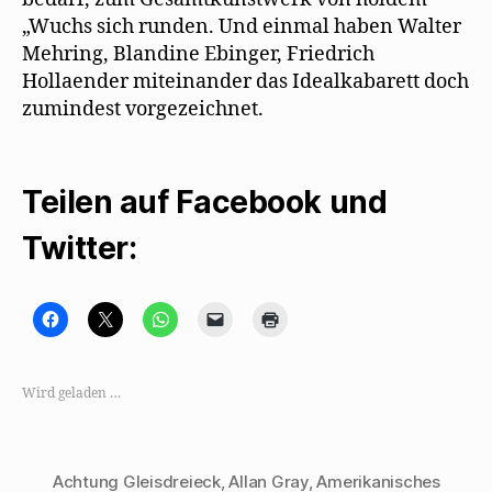
„Wuchs sich runden. Und einmal haben Walter
Mehring, Blandine Ebinger, Friedrich
Hollaender miteinander das Idealkabarett doch
zumindest vorgezeichnet.
Teilen auf Facebook und
Twitter:
K
K
K
K
K
l
l
l
l
l
i
i
i
i
i
c
c
c
c
c
k
k
k
k
k
,
e
e
e
e
Wird geladen …
u
,
n
n
n
m
u
,
,
z
a
m
u
u
u
u
a
m
m
m
f
u
a
e
A
F
f
u
i
u
Achtung Gleisdreieck
,
Allan Gray
,
Amerikanisches
a
X
f
n
s