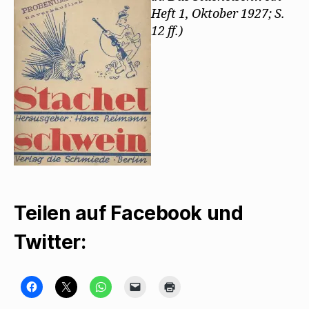
Heft 1, Oktober 1927; S.
12 ff.)
Teilen auf Facebook und
Twitter:
K
K
K
K
K
l
l
l
l
l
i
i
i
i
i