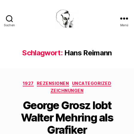
Suchen
Menü
Walter
Mehring
Schlagwort:
Hans Reimann
Kategorien
1927
REZENSIONEN
UNCATEGORIZED
ZEICHNUNGEN
George Grosz lobt
Walter Mehring als
Grafiker