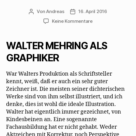
Von
Andreas
16. April 2016
Beitragsautor
Beitragsdatum
zu
Keine Kommentare
George
Grosz
lobt
WALTER MEHRING ALS
Walter
Mehring
GRAPHIKER
als
Grafiker
War Walters Produktion als Schriftsteller
kennt, weiß, daß er auch ein sehr guter
Zeichner ist. Die meisten seiner dichterischen
Werke sind von ihm selbst illustriert, und ich
denke, dies ist wohl die ideale Illustration.
Walter hat eigentlich immer gezeichnet, von
Kindesbeinen an. Eine sogenannte
Fachausbildung hat er nicht gehabt. Weder
Aktzeichen mit Korrektur, noch Perspektive