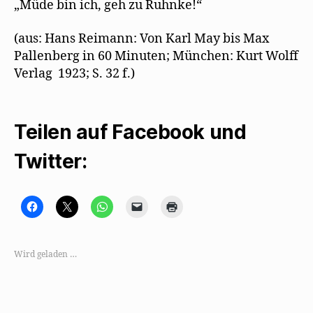
„Müde bin ich, geh zu Ruhnke!“
(aus: Hans Reimann: Von Karl May bis Max
Pallenberg in 60 Minuten; München: Kurt Wolff
Verlag 1923; S. 32 f.)
Teilen auf Facebook und
Twitter:
K
K
K
K
K
l
l
l
l
l
i
i
i
i
i
c
c
c
c
c
k
k
k
k
k
,
e
e
e
e
Wird geladen …
u
,
n
n
n
m
u
,
,
z
a
m
u
u
u
u
a
m
m
m
f
u
a
e
A
F
f
u
i
u