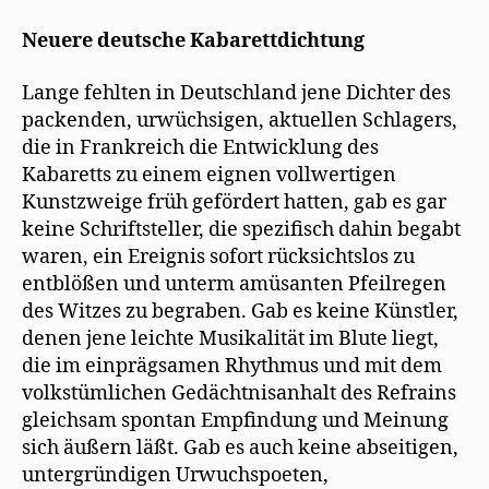
Herrmann-
e
t
r
(
)
ö
)
g
W
Neiße
f
e
i
Neuere deutsche Kabarettdichtung
f
ö
r
blickt
n
f
d
1925
e
f
i
Lange fehlten in Deutschland jene Dichter des
t
n
n
auf
)
e
n
packenden, urwüchsigen, aktuellen Schlagers,
t
e
neue
)
u
die in Frankreich die Entwicklung des
e
Kabarettdichtung
m
Kabaretts zu einem eignen vollwertigen
F
e
Kunstzweige früh gefördert hatten, gab es gar
n
s
keine Schriftsteller, die spezifisch dahin begabt
t
e
waren, ein Ereignis sofort rücksichtslos zu
r
g
entblößen und unterm amüsanten Pfeilregen
e
ö
des Witzes zu begraben. Gab es keine Künstler,
f
f
denen jene leichte Musikalität im Blute liegt,
n
die im einprägsamen Rhythmus und mit dem
e
t
volkstümlichen Gedächtnisanhalt des Refrains
)
gleichsam spontan Empfindung und Meinung
sich äußern läßt. Gab es auch keine abseitigen,
untergründigen Urwuchspoeten,