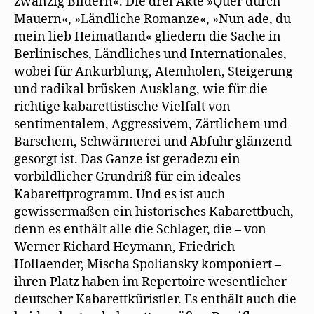
zwanzig Bildern«. Die drei Akte »Quer durch
Mauern«, »Ländliche Romanze«, »Nun ade, du
mein lieb Heimatland« gliedern die Sache in
Berlinisches, Ländliches und Internationales,
wobei für Ankurblung, Atemholen, Steigerung
und radikal brüsken Ausklang, wie für die
richtige kabarettistische Vielfalt von
sentimentalem, Aggressivem, Zärtlichem und
Barschem, Schwärmerei und Abfuhr glänzend
gesorgt ist. Das Ganze ist geradezu ein
vorbildlicher Grundriß für ein ideales
Kabarettprogramm. Und es ist auch
gewissermaßen ein historisches Kabarettbuch,
denn es enthält alle die Schlager, die – von
Werner Richard Heymann, Friedrich
Hollaender, Mischa Spoliansky komponiert –
ihren Platz haben im Repertoire wesentlicher
deutscher Kabarettküristler. Es enthält auch die