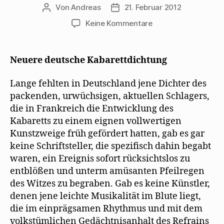
Von
Andreas
21. Februar 2012
Beitragsautor
Beitragsdatum
zu
Keine Kommentare
Max
Herrmann-
Neiße
Neuere deutsche Kabarettdichtung
blickt
1925
Lange fehlten in Deutschland jene Dichter des
auf
packenden, urwüchsigen, aktuellen Schlagers,
neue
die in Frankreich die Entwicklung des
Kabarettdichtung
Kabaretts zu einem eignen vollwertigen
Kunstzweige früh gefördert hatten, gab es gar
keine Schriftsteller, die spezifisch dahin begabt
waren, ein Ereignis sofort rücksichtslos zu
entblößen und unterm amüsanten Pfeilregen
des Witzes zu begraben. Gab es keine Künstler,
denen jene leichte Musikalität im Blute liegt,
die im einprägsamen Rhythmus und mit dem
volkstümlichen Gedächtnisanhalt des Refrains