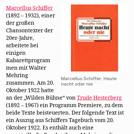
f
charakterisiert
n
Marcellus Schiffer
e
Walter
(1892 – 1932), einer
t
Mehring
)
der großen
Chansontexter der
20er-Jahre,
arbeitete bei
einigen
Kabarettprogram
men mit Walter
Mehring
Marcellus Schiffer: Heute
zusammen. Am 20.
nacht oder nie
Oktober 1922 hatte
an der „Wilden Bühne“ von
Trude Hesterberg
(1892 – 1967) ein Programm Premiere, zu dem
beide Texte beisteuerten. Der folgende Text ist
ein Auszug aus Schiffers Tagebuch vom 20.
Oktober 1922. Es enthält auch eine