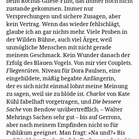
beim Rochus-Gliese-Film, das immer noch nicht
zustande gekommen. Immer nur
Versprechungen und sichere Zusagen, aber
kein Vertrag. Wenn das wieder fehlschlägt,
glaube ich an gar nichts mehr. Viele Proben in
der Wilden Bühne, auch viel Ärger, weil
unmögliche Menschen mit nicht gerade
meinem Geschmack. Kein Wunder danach der
Erfolg des Blauen Vogels. Von mir vier Couplets.
Fliegentüten
. Niveau für Dora Paulsen, eine
eingebildete, mäßig begabte Anfängerin,
der es sich nicht einmal lohnt meine Meinung
zu sagen, weil sie zu blöde ist.
Charlot
von Kate
Kühl fabelhaft vorgetragen, und
Die bessere
Sache
von Bendow unübertrefflich. – Walter
Mehrings Sachen sehr gut – bis auf Gerrons,
aber nach meinem Empfinden nicht so für
Publikum geeignet. Man fragt: »Na und?« Bis