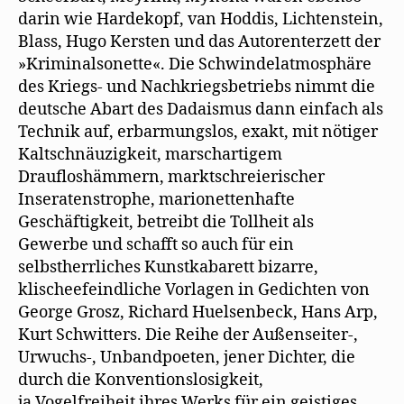
darin wie Hardekopf, van Hoddis, Lichtenstein,
Blass, Hugo Kersten und das Autorenterzett der
»Kriminalsonette«. Die Schwindelatmosphäre
des Kriegs- und Nachkriegsbetriebs nimmt die
deutsche Abart des Dadaismus dann einfach als
Technik auf, erbarmungslos, exakt, mit nötiger
Kaltschnäuzigkeit, marschartigem
Draufloshämmern, marktschreierischer
Inseratenstrophe, marionettenhafte
Geschäftigkeit, betreibt die Tollheit als
Gewerbe und schafft so auch für ein
selbstherrliches Kunstkabarett bizarre,
klischeefeindliche Vorlagen in Gedichten von
George Grosz, Richard Huelsenbeck, Hans Arp,
Kurt Schwitters. Die Reihe der Außenseiter-,
Urwuchs-, Unbandpoeten, jener Dichter, die
durch die Konventionslosigkeit,
ja Vogelfreiheit ihres Werks für ein geistiges,