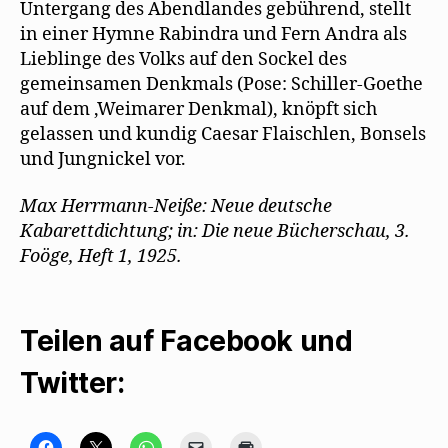
Untergang des Abendlandes gebührend, stellt
in einer Hymne Rabindra und Fern Andra als
Lieblinge des Volks auf den Sockel des
gemeinsamen Denkmals (Pose: Schiller-Goethe
auf dem ‚Weimarer Denkmal), knöpft sich
gelassen und kundig Caesar Flaischlen, Bonsels
und Jungnickel vor.
Max Herrmann-Neiße: Neue deutsche
Kabarettdichtung; in: Die neue Bücherschau, 3.
Foöge, Heft 1, 1925.
Teilen auf Facebook und
Twitter:
K
K
K
K
K