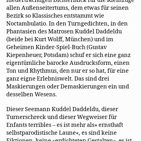
niederträchtigen Dichterblick für die Kleinzüge
allen Außenseitertums, dem etwas für seinen
Bezirk so Klassisches entstammt wie
Noctambulatio. In den Turngedichten, in den
Phantasien des Matrosen Kuddel Daddeldu
(beide bei Kurt Wolff, München) und im
Geheimen Kinder-Spiel-Buch (Gustav
Kiepenheuer, Potsdam) schuf er sich eine ganz
eigentümliche barocke Ausdrucksform, einen
Ton und Rhythmus, den nur er so hat, für eine
ganz eigne Erlebniswelt. Das sind drei
Maskierungen oder Demaskierungen ein und
desselben Wesens.
Dieser Seemann Kuddel Daddeldu, dieser
Turnerschreck und dieser Wegweiser für
Enfants terribles – es ist mehr als» ernsthaft
selbstparodistische Laune«, es sind keine
Fiktionen, keine »erdichteten Gestalten«, es ist