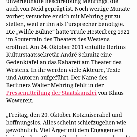
unverteilhafte Beschreibung Mehrings, die
auch von Neid geprägt ist. Noch wenige Monate
vorher, versuchte er sich mit Mehring gut zu
stellen, weil er ihn als Fürsprecher benötigte.
Die „Wilde Bühne“ hatte Trude Hesterberg 1921
im Souterrain des Theaters des Westens
eröffnet. Am 24. Oktober 2011 entüllte Berlins
Kulturstaatssekretär André Schmitz eine
Gedenktafel an das Kabarett am Theater des
Westens. In ihr werden viele Akteure, Texte
und Autoren aufgeführt. Der Name des
Berliners Walter Mehring fehlt in der
Pressemitteilung der Staatskanzlei
von Klaus
Wowereit.
„Freitag, den 20. Oktober Kotzmiserabel und
hoffnungslos. Alles scheint schiefzugehen wie
gewöhnlich. Viel Ärger mit dem Engagement