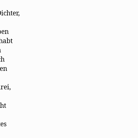
ichter,
ben
ehabt
n
ch
den
rei,
ht
tes