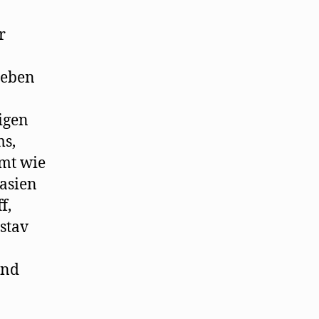
r
Leben
igen
ms,
mmt wie
asien
f,
stav
und