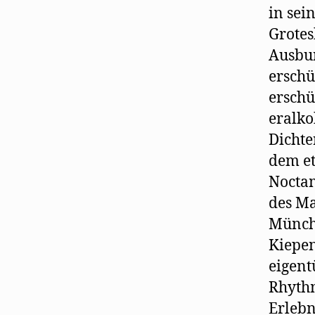
in sei
Grotes
Ausbun
erschü
erschü
eralko
Dichte
dem et
Noctam
des Ma
Münch
Kiepen
eigent
Rhythm
Erlebn