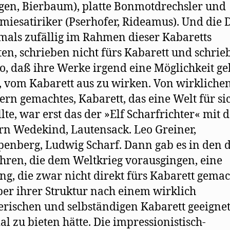
en, Bierbaum), platte Bonmotdrechsler und
iesatiriker (Pserhofer, Rideamus). Und die D
mals zufällig im Rahmen dieser Kabaretts
ten, schrieben nicht fürs Kabarett und schrie
so, daß ihre Werke irgend eine Möglichkeit g
, vom Kabarett aus zu wirken. Von wirkliche
ern gemachtes, Kabarett, das eine Welt für si
llte, war erst das der »Elf Scharfrichter« mit 
rn Wedekind, Lautensack. Leo Greiner,
nberg, Ludwig Scharf. Dann gab es in den d
ahren, die dem Weltkrieg vorausgingen, eine
ng, die zwar nicht direkt fürs Kabarett gemac
ber ihrer Struktur nach einem wirklich
erischen und selbständigen Kabarett geeigne
al zu bieten hätte. Die impressionistisch-