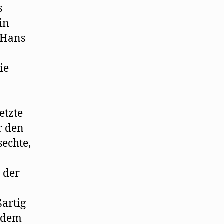
s
in
 Hans
ie
etzte
r den
echte,
 der
ßartig
u dem