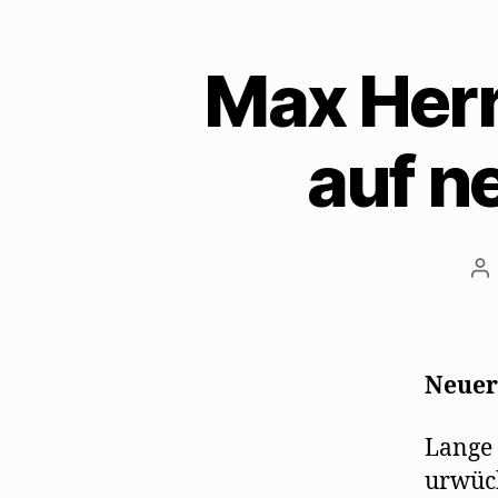
Max Herr
auf n
Be
Neuer
Lange 
urwüch