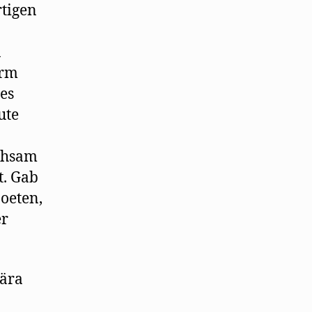
rtigen
n
erm
es
ute
ichsam
t. Gab
oeten,
er
lära