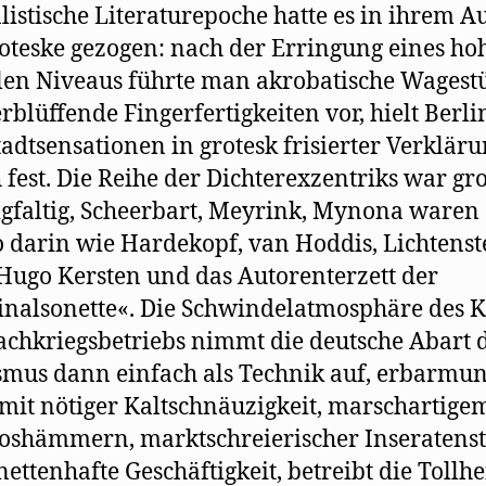
listische Literaturepoche hatte es in ihrem 
oteske gezogen: nach der Erringung eines ho
en Niveaus führte man akrobatische Wagest
rblüffende Fingerfertigkeiten vor, hielt Berli
adtsensationen in grotesk frisierter Verklär
h fest. Die Reihe der Dichterexzentriks war g
faltig, Scheerbart, Meyrink, Mynona waren
 darin wie Hardekopf, van Hoddis, Lichtenst
 Hugo Kersten und das Autorenterzett der
nalsonette«. Die Schwindelatmosphäre des K
chkriegsbetriebs nimmt die deutsche Abart 
mus dann einfach als Technik auf, erbarmun
 mit nötiger Kaltschnäuzigkeit, marschartige
oshämmern, marktschreierischer Inseratenst
ettenhafte Geschäftigkeit, betreibt die Tollhei