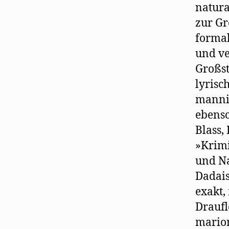
natura
zur Gr
formal
und ve
Großst
lyrisc
mannig
ebenso
Blass,
»Krimi
und Na
Dadais
exakt,
Draufl
marion