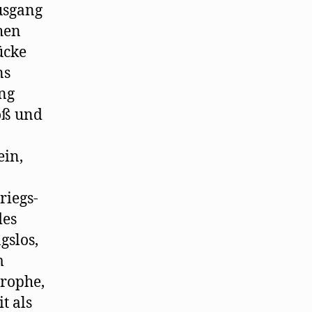
Ausgang
hen
ücke
ns
ung
roß und
ein,
riegs-
des
gslos,
m
rophe,
t als