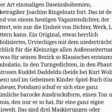
ner Art einmaligen Daseinsbohemien,
ketragiker Joachim Ringelnatz fort. Das ist de
d von einem heutigen Vagantendichter, der
ttert, wie nur die Einheit von Dichter, Werk, 
ttern kann. Ein Original, etwas herrlich
holisiertes, Urviechiges mit dem niederträcht
rblick für die Kleinzüge allen Außenseitertu
was für seinen Bezirk so Klassisches entsta
bulatio. In den Turngedichten, in den Phant
trosen Kuddel Daddeldu (beide bei Kurt Wolf
en) und im Geheimen Kinder-Spiel-Buch (Gu
heuer, Potsdam) schuf er sich eine ganz
ümliche barocke Ausdrucksform, einen Ton 
us, den nur er so hat, für eine ganz eigne
iswelt. Das sind drei Maskierungen oder