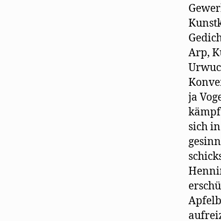
Gewerb
Kunstk
Gedich
Arp, K
Urwuch
Konven
ja Voge
kämpfe
sich i
gesinn
schick
Hennin
erschü
Apfelb
aufrei