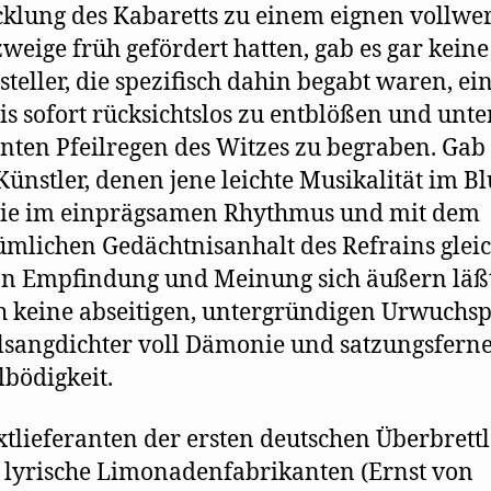
klung des Kabaretts zu einem eignen vollwe
weige früh gefördert hatten, gab es gar keine
tsteller, die spezifisch dahin begabt waren, ei
is sofort rücksichtslos zu entblößen und unt
ten Pfeilregen des Witzes zu begraben. Gab 
Künstler, denen jene leichte Musikalität im Bl
 die im einprägsamen Rhythmus und mit dem
ümlichen Gedächtnisanhalt des Refrains gle
n Empfindung und Meinung sich äußern läß
h keine abseitigen, untergründigen Urwuchsp
sangdichter voll Dämonie und satzungsfern
bödigkeit.
xtlieferanten der ersten deutschen Überbrett
lyrische Limonadenfabrikanten (Ernst von