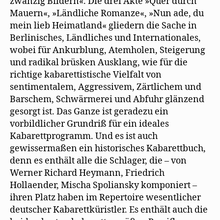
zwanzig Bildern«. Die drei Akte »Quer durch
Mauern«, »Ländliche Romanze«, »Nun ade, du
mein lieb Heimatland« gliedern die Sache in
Berlinisches, Ländliches und Internationales,
wobei für Ankurblung, Atemholen, Steigerung
und radikal brüsken Ausklang, wie für die
richtige kabarettistische Vielfalt von
sentimentalem, Aggressivem, Zärtlichem und
Barschem, Schwärmerei und Abfuhr glänzend
gesorgt ist. Das Ganze ist geradezu ein
vorbildlicher Grundriß für ein ideales
Kabarettprogramm. Und es ist auch
gewissermaßen ein historisches Kabarettbuch,
denn es enthält alle die Schlager, die – von
Werner Richard Heymann, Friedrich
Hollaender, Mischa Spoliansky komponiert –
ihren Platz haben im Repertoire wesentlicher
deutscher Kabarettküristler. Es enthält auch die