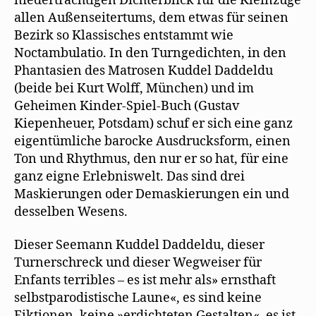
niederträchtigen Dichterblick für die Kleinzüge
allen Außenseitertums, dem etwas für seinen
Bezirk so Klassisches entstammt wie
Noctambulatio. In den Turngedichten, in den
Phantasien des Matrosen Kuddel Daddeldu
(beide bei Kurt Wolff, München) und im
Geheimen Kinder-Spiel-Buch (Gustav
Kiepenheuer, Potsdam) schuf er sich eine ganz
eigentümliche barocke Ausdrucksform, einen
Ton und Rhythmus, den nur er so hat, für eine
ganz eigne Erlebniswelt. Das sind drei
Maskierungen oder Demaskierungen ein und
desselben Wesens.
Dieser Seemann Kuddel Daddeldu, dieser
Turnerschreck und dieser Wegweiser für
Enfants terribles – es ist mehr als» ernsthaft
selbstparodistische Laune«, es sind keine
Fiktionen, keine »erdichteten Gestalten«, es ist