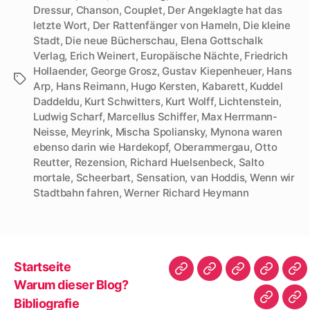
Dressur
,
Chanson
,
Couplet
,
Der Angeklagte hat das
letzte Wort
,
Der Rattenfänger von Hameln
,
Die kleine
Stadt
,
Die neue Bücherschau
,
Elena Gottschalk
Verlag
,
Erich Weinert
,
Europäische Nächte
,
Friedrich
Hollaender
,
George Grosz
,
Gustav Kiepenheuer
,
Hans
Schlagwörter
Arp
,
Hans Reimann
,
Hugo Kersten
,
Kabarett
,
Kuddel
Daddeldu
,
Kurt Schwitters
,
Kurt Wolff
,
Lichtenstein
,
Ludwig Scharf
,
Marcellus Schiffer
,
Max Herrmann-
Neisse
,
Meyrink
,
Mischa Spoliansky
,
Mynona waren
ebenso darin wie Hardekopf
,
Oberammergau
,
Otto
Reutter
,
Rezension
,
Richard Huelsenbeck
,
Salto
mortale
,
Scheerbart
,
Sensation
,
van Hoddis
,
Wenn wir
Stadtbahn fahren
,
Werner Richard Heymann
Startseite
Startseite
Warum
Bibliografie
Vita
Zit
Warum dieser Blog?
dieser
|
Bibliografie
Impres
Re