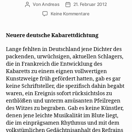
Von
Andreas
21. Februar 2012
Beitragsautor
Beitragsdatum
zu
Keine Kommentare
Max
Herrmann-
Neiße
Neuere deutsche Kabarettdichtung
blickt
1925
Lange fehlten in Deutschland jene Dichter des
auf
packenden, urwüchsigen, aktuellen Schlagers,
neue
die in Frankreich die Entwicklung des
Kabarettdichtung
Kabaretts zu einem eignen vollwertigen
Kunstzweige früh gefördert hatten, gab es gar
keine Schriftsteller, die spezifisch dahin begabt
waren, ein Ereignis sofort rücksichtslos zu
entblößen und unterm amüsanten Pfeilregen
des Witzes zu begraben. Gab es keine Künstler,
denen jene leichte Musikalität im Blute liegt,
die im einprägsamen Rhythmus und mit dem
volkstümlichen Gedächtnisanhalt des Refrains