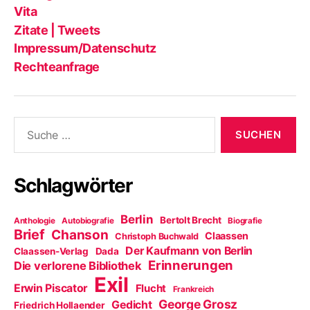
Blog?
Tw
Vita
Zitate | Tweets
Impressum/Datenschutz
Rechteanfrage
Suche
nach:
Schlagwörter
Berlin
Bertolt Brecht
Anthologie
Autobiografie
Biografie
Brief
Chanson
Claassen
Christoph Buchwald
Der Kaufmann von Berlin
Claassen-Verlag
Dada
Erinnerungen
Die verlorene Bibliothek
Exil
Erwin Piscator
Flucht
Frankreich
George Grosz
Gedicht
Friedrich Hollaender