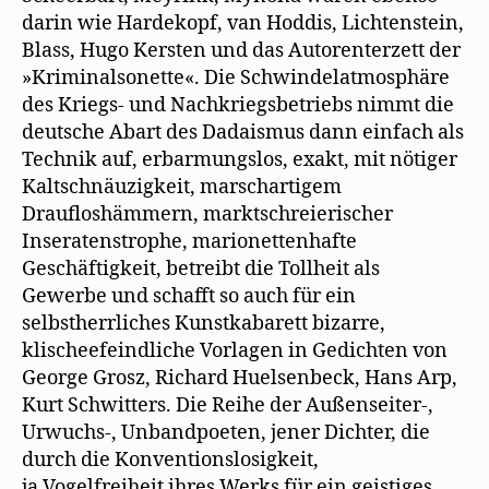
darin wie Hardekopf, van Hoddis, Lichtenstein,
Blass, Hugo Kersten und das Autorenterzett der
»Kriminalsonette«. Die Schwindelatmosphäre
des Kriegs- und Nachkriegsbetriebs nimmt die
deutsche Abart des Dadaismus dann einfach als
Technik auf, erbarmungslos, exakt, mit nötiger
Kaltschnäuzigkeit, marschartigem
Draufloshämmern, marktschreierischer
Inseratenstrophe, marionettenhafte
Geschäftigkeit, betreibt die Tollheit als
Gewerbe und schafft so auch für ein
selbstherrliches Kunstkabarett bizarre,
klischeefeindliche Vorlagen in Gedichten von
George Grosz, Richard Huelsenbeck, Hans Arp,
Kurt Schwitters. Die Reihe der Außenseiter-,
Urwuchs-, Unbandpoeten, jener Dichter, die
durch die Konventionslosigkeit,
ja Vogelfreiheit ihres Werks für ein geistiges,