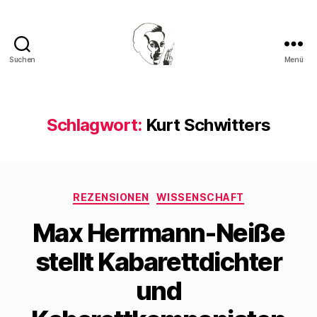
Suchen
Menü
Walter
Mehring
Schlagwort:
Kurt Schwitters
Kategorien
REZENSIONEN
WISSENSCHAFT
Max Herrmann-Neiße
stellt Kabarettdichter
und