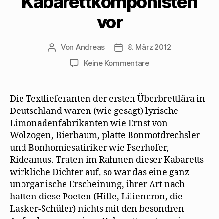
Kabarettkomponisten
vor
Von
Andreas
8. März 2012
Beitragsautor
Beitragsdatum
zu
Keine Kommentare
Max
Herrmann-
Neiße
Die Textlieferanten der ersten Überbrettlära in
stellt
Deutschland waren (wie gesagt) lyrische
Kabarettdichter
Limonadenfabrikanten wie Ernst von
und
Wolzogen, Bierbaum, platte Bonmotdrechsler
Kabarettkomponist
und Bonhomiesatiriker wie Pserhofer,
vor
Rideamus. Traten im Rahmen dieser Kabaretts
wirkliche Dichter auf, so war das eine ganz
unorganische Erscheinung, ihrer Art nach
hatten diese Poeten (Hille, Liliencron, die
Lasker-Schüler) nichts mit den besondren