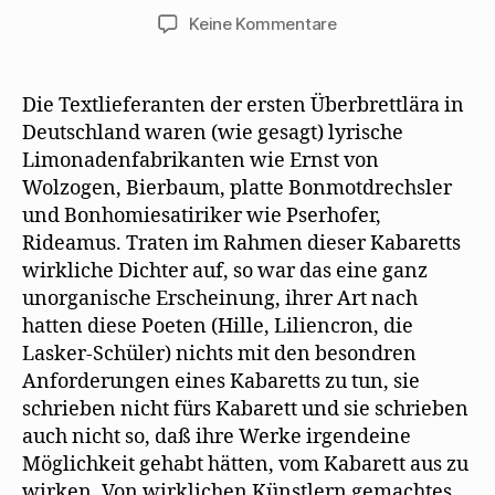
e
t
r
(
)
ö
)
g
W
zu
Keine Kommentare
f
e
i
Max
f
ö
r
n
f
d
Herrmann-
e
f
i
t
n
n
Neiße
Die Textlieferanten der ersten Überbrettlära in
)
e
n
stellt
t
e
Deutschland waren (wie gesagt) lyrische
)
u
Kabarettdichter
e
Limonadenfabrikanten wie Ernst von
m
und
F
Wolzogen, Bierbaum, platte Bonmotdrechsler
Kabarettkomponist
e
n
und Bonhomiesatiriker wie Pserhofer,
vor
s
t
Rideamus. Traten im Rahmen dieser Kabaretts
e
r
wirkliche Dichter auf, so war das eine ganz
g
e
unorganische Erscheinung, ihrer Art nach
ö
f
hatten diese Poeten (Hille, Liliencron, die
f
Lasker-Schüler) nichts mit den besondren
n
e
Anforderungen eines Kabaretts zu tun, sie
t
)
schrieben nicht fürs Kabarett und sie schrieben
auch nicht so, daß ihre Werke irgendeine
Möglichkeit gehabt hätten, vom Kabarett aus zu
wirken. Von wirklichen Künstlern gemachtes