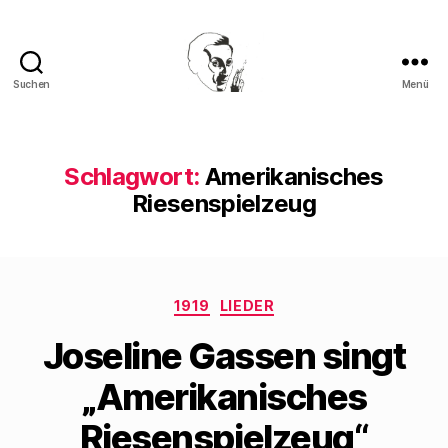
Suchen
Menü
Walter
Mehring
Schlagwort:
Amerikanisches
Riesenspielzeug
Kategorien
1919
LIEDER
Joseline Gassen singt
„Amerikanisches
Riesenspielzeug“