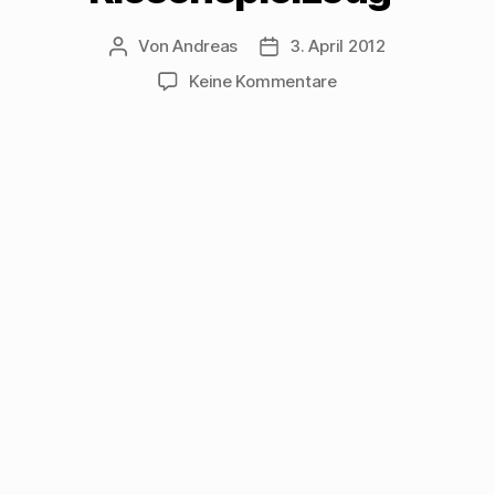
Von
Andreas
3. April 2012
Beitragsautor
Beitragsdatum
zu
Keine Kommentare
Joseline
Gassen
singt
„Amerikanisches
Riesenspielzeug“