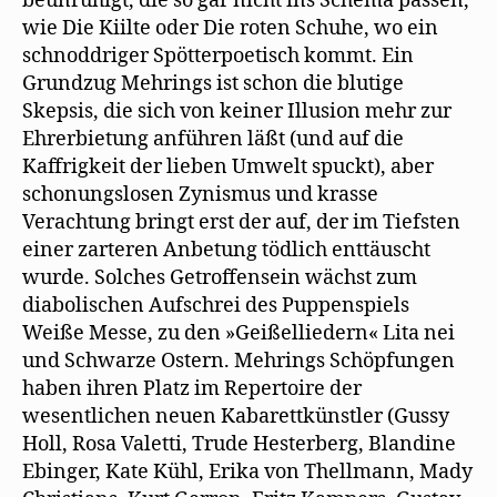
beunruhigt, die so gar nicht ins Schema passen,
wie Die Kiilte oder Die roten Schuhe, wo ein
schnoddriger Spötterpoetisch kommt. Ein
Grundzug Mehrings ist schon die blutige
Skepsis, die sich von keiner Illusion mehr zur
Ehrerbietung anführen läßt (und auf die
Kaffrigkeit der lieben Umwelt spuckt), aber
schonungslosen Zynismus und krasse
Verachtung bringt erst der auf, der im Tiefsten
einer zarteren Anbetung tödlich enttäuscht
wurde. Solches Getroffensein wächst zum
diabolischen Aufschrei des Puppenspiels
Weiße Messe, zu den »Geißelliedern« Lita nei
und Schwarze Ostern. Mehrings Schöpfungen
haben ihren Platz im Repertoire der
wesentlichen neuen Kabarettkünstler (Gussy
Holl, Rosa Valetti, Trude Hesterberg, Blandine
Ebinger, Kate Kühl, Erika von Thellmann, Mady