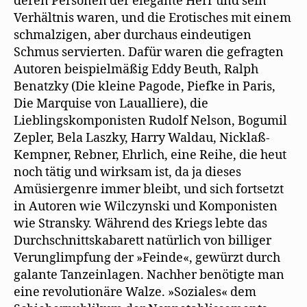
deren Personen der elegante Herr und sein
Verhältnis waren, und die Erotisches mit einem
schmalzigen, aber durchaus eindeutigen
Schmus servierten. Dafür waren die gefragten
Autoren beispielmäßig Eddy Beuth, Ralph
Benatzky (Die kleine Pagode, Piefke in Paris,
Die Marquise von Laualliere), die
Lieblingskomponisten Rudolf Nelson, Bogumil
Zepler, Bela Laszky, Harry Waldau, Nicklaß-
Kempner, Rebner, Ehrlich, eine Reihe, die heut
noch tätig und wirksam ist, da ja dieses
Amüsiergenre immer bleibt, und sich fortsetzt
in Autoren wie Wilczynski und Komponisten
wie Stransky. Während des Kriegs lebte das
Durchschnittskabarett natürlich von billiger
Verunglimpfung der »Feinde«, gewürzt durch
galante Tanzeinlagen. Nachher benötigte man
eine revolutionäre Walze. »Soziales« dem