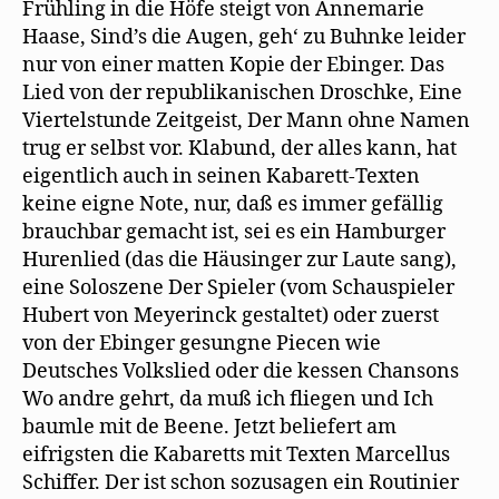
Frühling in die Höfe steigt von Annemarie
Haase, Sind’s die Augen, geh‘ zu Buhnke leider
nur von einer matten Kopie der Ebinger. Das
Lied von der republikanischen Droschke, Eine
Viertelstunde Zeitgeist, Der Mann ohne Namen
trug er selbst vor. Klabund, der alles kann, hat
eigentlich auch in seinen Kabarett-Texten
keine eigne Note, nur, daß es immer gefällig
brauchbar gemacht ist, sei es ein Hamburger
Hurenlied (das die Häusinger zur Laute sang),
eine Soloszene Der Spieler (vom Schauspieler
Hubert von Meyerinck gestaltet) oder zuerst
von der Ebinger gesungne Piecen wie
Deutsches Volkslied oder die kessen Chansons
Wo andre gehrt, da muß ich fliegen und Ich
baumle mit de Beene. Jetzt beliefert am
eifrigsten die Kabaretts mit Texten Marcellus
Schiffer. Der ist schon sozusagen ein Routinier