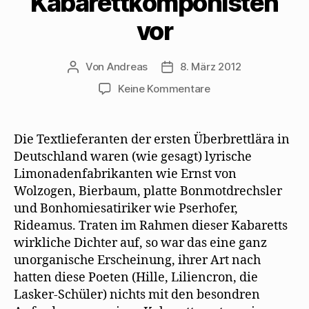
Kabarettkomponisten
vor
Von
Andreas
8. März 2012
Beitragsautor
Beitragsdatum
zu
Keine Kommentare
Max
Herrmann-
Neiße
Die Textlieferanten der ersten Überbrettlära in
stellt
Deutschland waren (wie gesagt) lyrische
Kabarettdichter
Limonadenfabrikanten wie Ernst von
und
Wolzogen, Bierbaum, platte Bonmotdrechsler
Kabarettkomponist
und Bonhomiesatiriker wie Pserhofer,
vor
Rideamus. Traten im Rahmen dieser Kabaretts
wirkliche Dichter auf, so war das eine ganz
unorganische Erscheinung, ihrer Art nach
hatten diese Poeten (Hille, Liliencron, die
Lasker-Schüler) nichts mit den besondren