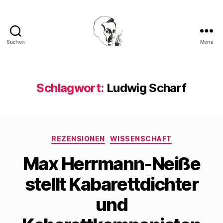
Suchen
Menü
Walter
Mehring
Schlagwort:
Ludwig Scharf
Kategorien
REZENSIONEN
WISSENSCHAFT
Max Herrmann-Neiße
stellt Kabarettdichter
und