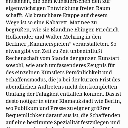
entstehen, die dem Künstlerischen den zur
)
eigenwüchsigen Entwicklung freien Raum
schafft. Als brauchbare Etappe auf diesem
Wege ist so eine Kabarett- Matinee zu
begrüßen, wie sie Blandine Ebinger, Friedrich
Hollaender und Walter Mehring in den
Berliner „Kammerspielen“ veranstalteten. So
etwas gibt von Zeit zu Zeit unbeeinflußt
Rechenschaft vom Stande der ganzen Kunstart
sowohl, wie auch umfassenderes Zeugnis für
des einzelnen Künstlers Persönlichkeit und
Schaffensmodus, die ja bei der kurzen Frist des
abendlichen Auftretens nicht den kompletten
Umfang der Fähigkeit entfalten können. Das ist
desto nötiger in einer Klamaukstadt wie Berlin,
wo Publikum und Presse zu eigner größrer
Bequemlichkeit darauf aus ist, die Schaffenden
auf eine bestimmte Spezialität festzulegen und