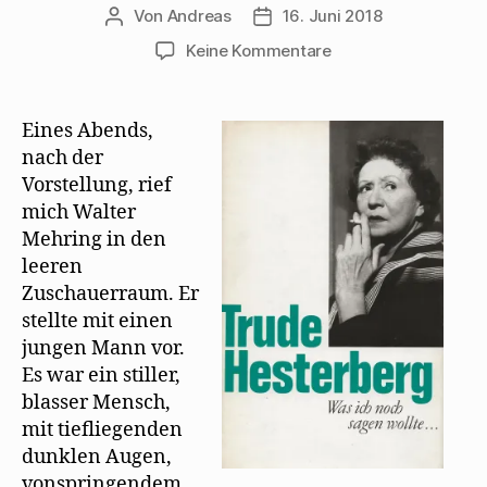
Von
Andreas
16. Juni 2018
Beitragsautor
Beitragsdatum
zu
Keine Kommentare
Walter
Mehring
führt
Eines Abends,
Bert
nach der
Brecht
Vorstellung, rief
bei
mich Walter
Trude
Mehring in den
Hesterberg
leeren
ein
Zuschauerraum. Er
stellte mit einen
jungen Mann vor.
Es war ein stiller,
blasser Mensch,
mit tiefliegenden
dunklen Augen,
vonspringendem