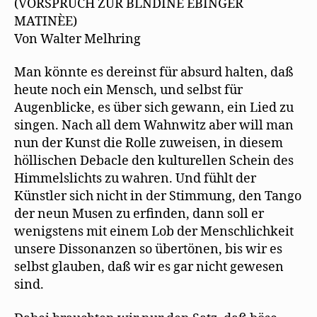
(VORSPRUCH ZUR BLNDINE EBINGER
f
ö
r
n
f
d
MATINÈE)
e
f
i
t
n
n
Von Walter Melhring
)
e
n
t
e
)
u
e
Man könnte es dereinst für absurd halten, daß
m
F
heute noch ein Mensch, und selbst für
e
n
Augenblicke, es über sich gewann, ein Lied zu
s
t
singen. Nach all dem Wahnwitz aber will man
e
nun der Kunst die Rolle zuweisen, in diesem
r
g
höllischen Debacle den kulturellen Schein des
e
ö
Himmelslichts zu wahren. Und fühlt der
f
f
Künstler sich nicht in der Stimmung, den Tango
n
e
der neun Musen zu erfinden, dann soll er
t
)
wenigstens mit einem Lob der Menschlichkeit
unsere Dissonanzen so übertönen, bis wir es
selbst glauben, daß wir es gar nicht gewesen
sind.