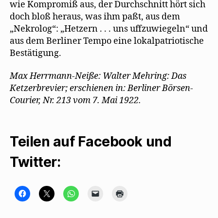
wie Kompromiß aus, der Durchschnitt hört sich
doch bloß heraus, was ihm paßt, aus dem
„Nekrolog“: „Hetzern . . . uns uffzuwiegeln“ und
aus dem Berliner Tempo eine lokalpatriotische
Bestätigung.
Max Herrmann-Neiße: Walter Mehring: Das
Ketzerbrevier; erschienen in: Berliner Börsen-
Courier, Nr. 213 vom 7. Mai 1922.
Teilen auf Facebook und
Twitter:
K
K
K
K
K
l
l
l
l
l
i
i
i
i
i
c
c
c
c
c
k
k
k
k
k