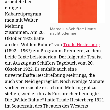
arbeitete bei
e
m
einigen
F
e
Kabarettprogram
n
s
men mit Walter
t
e
Mehring
r
Marcellus Schiffer: Heute
g
zusammen. Am 20.
nacht oder nie
e
ö
Oktober 1922 hatte
f
f
an der „Wilden Bühne“ von
Trude Hesterberg
n
e
(1892 – 1967) ein Programm Premiere, zu dem
t
)
beide Texte beisteuerten. Der folgende Text ist
ein Auszug aus Schiffers Tagebuch vom 20.
Oktober 1922. Es enthält auch eine
unverteilhafte Beschreibung Mehrings, die
auch von Neid geprägt ist. Noch wenige Monate
vorher, versuchte er sich mit Mehring gut zu
stellen, weil er ihn als Fürsprecher benötigte.
Die „Wilde Bühne“ hatte Trude Hesterberg 1921
im Souterrain des Theaters des Westens