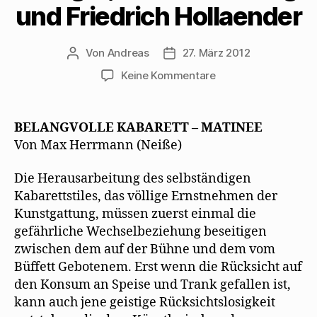
F
r
e
z
g
und Friedrich Hollaender
e
g
m
u
e
n
e
F
s
ö
s
ö
e
e
f
t
f
n
n
f
e
f
s
d
n
Von
Andreas
27. März 2012
Beitragsautor
Beitragsdatum
r
n
t
e
e
g
e
e
n
t
zu
Keine Kommentare
e
t
r
(
)
ö
)
g
W
Max
f
e
i
f
ö
r
Herrmann-
n
f
d
Neiße
e
f
i
BELANGVOLLE KABARETT – MATINEE
t
n
n
erfreut
)
e
n
Von Max Herrmann (Neiße)
t
e
sich
)
u
an
e
Die Herausarbeitung des selbständigen
m
Blandine
F
Kabarettstiles, das völlige Ernstnehmen der
e
Ebinger,
n
Kunstgattung, müssen zuerst einmal die
Walter
s
t
Mehring
gefährliche Wechselbeziehung beseitigen
e
r
und
zwischen dem auf der Bühne und dem vom
g
Friedrich
e
Büffett Gebotenem. Erst wenn die Rücksicht auf
ö
Hollaender
f
den Konsum an Speise und Trank gefallen ist,
f
n
kann auch jene geistige Rücksichtslosigkeit
e
t