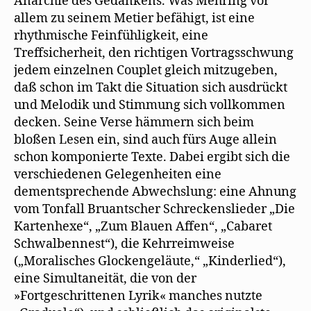
Anarchie des Gedankens. Was Mehring vor
allem zu seinem Metier befähigt, ist eine
rhythmische Feinfühligkeit, eine
Treffsicherheit, den richtigen Vortragsschwung
jedem einzelnen Couplet gleich mitzugeben,
daß schon im Takt die Situation sich ausdrückt
und Melodik und Stimmung sich vollkommen
decken. Seine Verse hämmern sich beim
bloßen Lesen ein, sind auch fürs Auge allein
schon komponierte Texte. Dabei ergibt sich die
verschiedenen Gelegenheiten eine
dementsprechende Abwechslung: eine Ahnung
vom Tonfall Bruantscher Schreckenslieder „Die
Kartenhexe“, „Zum Blauen Affen“, „Cabaret
Schwalbennest“), die Kehrreimweise
(„Moralisches Glockengeläute,“ „Kinderlied“),
eine Simultaneität, die von der
»Fortgeschrittenen Lyrik« manches nutzte