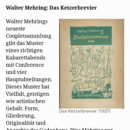
f
e
i
f
ö
r
Neiße
Walter Mehring: Das Ketzerbrevier
n
f
d
rezensiert
e
f
i
t
n
n
das
)
e
n
Walter Mehrings
t
e
Ketzerbrevier
)
u
neueste
e
m
Coupletsamınlung
F
e
gibt das Muster
n
s
eines richtigen
t
e
Kabarettabends
r
mit Conference
g
e
und vier
ö
f
Hauptabteilungen.
f
n
Dieses Muster hat
e
t
Vielfalt, geistigen
)
wie artistischen
Gehalt. Form,
Das Ketzerbrevier (1921)
Gliederung,
Originalität und