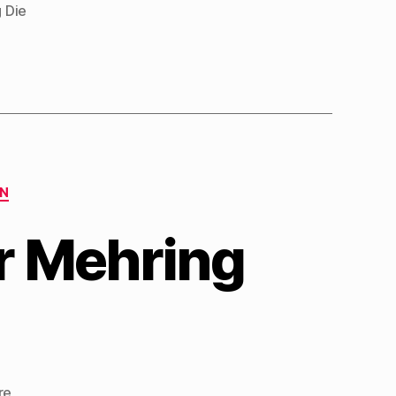
 Die
N
r Mehring
zu
re