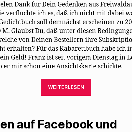
ielen Dank für Dein Gedenken aus Freiwalda
ie verfluchte ich es, daß ich nicht mit dabei w
edichtbuch soll demnächst erscheinen zu 20
 M. Glaubst Du, daß unter diesen Bedingung
elche von Deinen Bestellern ihre Subskripti
ht erhalten? Für das Kabarettbuch habe ich 
ein Geld! Franz ist seit vorigem Dienstag in 
 er mir schon eine Ansichtskarte schickte.
„Max
WEITERLESEN
Herrmann-
Neiße
lernt
Mehring
len auf Facebook und
auswendig“