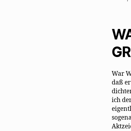
WA
GR
War Wa
daß er
dichte
ich den
eigent
sogena
Aktzei