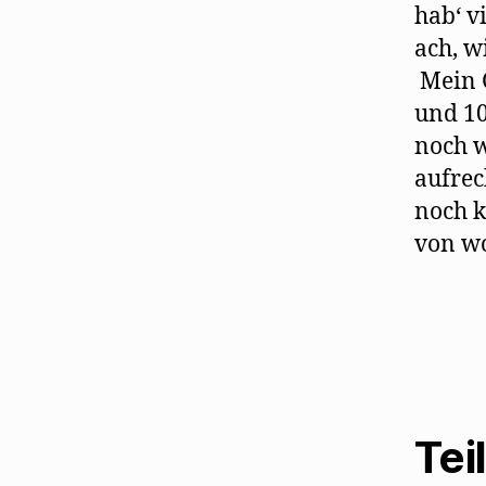
hab‘ v
ach, w
Mein G
und 10
noch w
aufrec
noch k
von wo
Tei