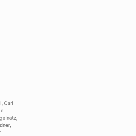
l
,
Carl
ne
gelnatz
,
dner
,
r