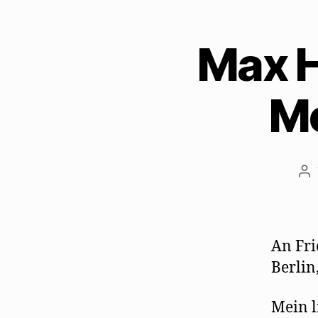
Max H
Me
Be
An Fri
Berlin
Mein l