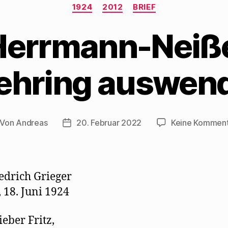
Kategorien
1924
2012
BRIEF
errmann-Neiße
hring auswen
Von
Andreas
20. Februar 2022
Keine Kommen
itragsautor
Beitragsdatum
edrich Grieger
, 18. Juni 1924
ieber Fritz,