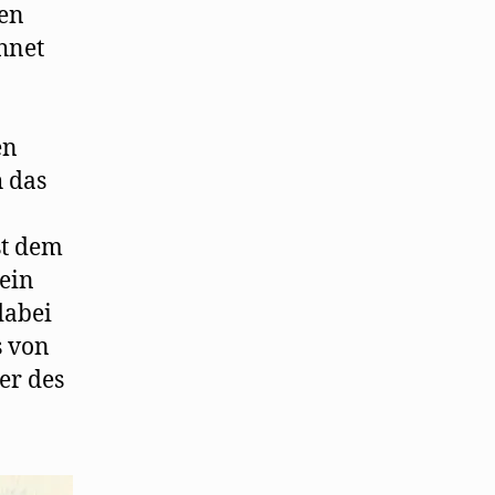
ten
hnet
en
h das
st dem
ein
dabei
s von
er des