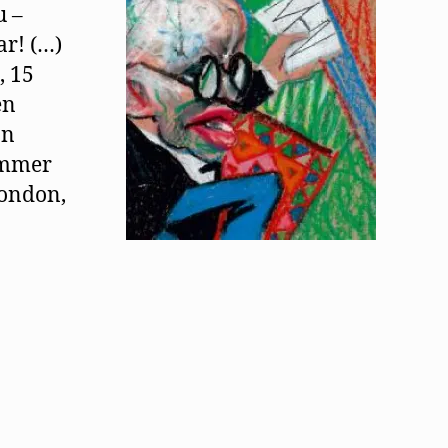
u –
ar! (…)
, 15
en
on
immer
London,