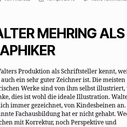
e
n
s
t
e
r
g
e
LTER MEHRING ALS
ö
f
f
n
APHIKER
e
t
)
lters Produktion als Schriftsteller kennt, we
 auch ein sehr guter Zeichner ist. Die meisten
rischen Werke sind von ihm selbst illustriert,
ke, dies ist wohl die ideale Illustration. Walt
lich immer gezeichnet, von Kindesbeinen an.
nnte Fachausbildung hat er nicht gehabt. We
chen mit Korrektur, noch Perspektive und