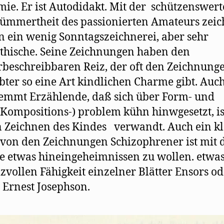
ie. Er ist Autodidakt. Mit der schützenswer
mmertheit des passionierten Amateurs zeic
 in ein wenig Sonntagszeichnerei, aber sehr
hische. Seine Zeichnungen haben den
beschreibbaren Reiz, der oft den Zeichnung
ter so eine Art kindlichen Charme gibt. Auc
mmt Erzählende, daß sich über Form- und
ompositions-) problem kühn hinwgesetzt, i
 Zeichnen des Kindes verwandt. Auch ein kl
von den Zeichnungen Schizophrener ist mit 
 etwas hineingeheimnissen zu wollen. etwa
izvollen Fähigkeit einzelner Blätter Ensors od
 Ernest Josephson.