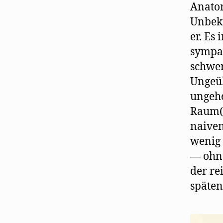
Anatom
Unbekü
er. Es
sympat
schwer
Ungeüb
ungehe
Raum(K
naiven
wenig 
— ohne
der re
späten