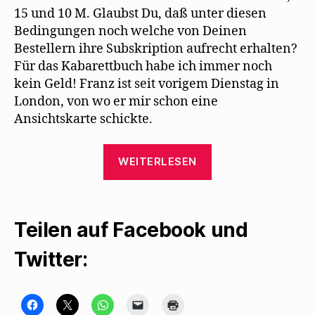
15 und 10 M. Glaubst Du, daß unter diesen
Bedingungen noch welche von Deinen
Bestellern ihre Subskription aufrecht erhalten?
Für das Kabarettbuch habe ich immer noch
kein Geld! Franz ist seit vorigem Dienstag in
London, von wo er mir schon eine
Ansichtskarte schickte.
„Max
WEITERLESEN
Herrmann-
Neiße
lernt
Teilen auf Facebook und
Mehring
auswendig“
Twitter:
K
K
K
K
K
l
l
l
l
l