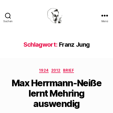
Suchen
Menü
Walter
Mehring
Schlagwort:
Franz Jung
Kategorien
1924
2012
BRIEF
Max Herrmann-Neiße
lernt Mehring
auswendig