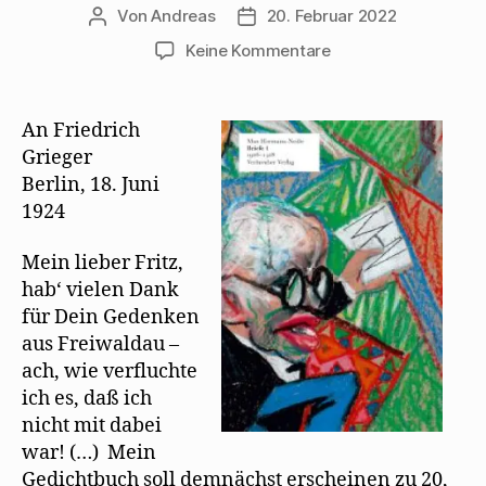
Von
Andreas
20. Februar 2022
Beitragsautor
Beitragsdatum
zu
Keine Kommentare
Max
Herrmann-
Neiße
An Friedrich
lernt
Grieger
Mehring
Berlin, 18. Juni
auswendig
1924
Mein lieber Fritz,
hab‘ vielen Dank
für Dein Gedenken
aus Freiwaldau –
ach, wie verfluchte
ich es, daß ich
nicht mit dabei
war! (…) Mein
Gedichtbuch soll demnächst erscheinen zu 20,