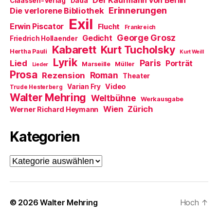
Der Kaufmann von Berlin
Claassen-Verlag
Dada
n
Erinnerungen
Die verlorene Bibliothek
e
t
Exil
)
Erwin Piscator
Flucht
Frankreich
George Grosz
Gedicht
Friedrich Hollaender
Kabarett
Kurt Tucholsky
Hertha Pauli
Kurt Weill
Lyrik
Paris
Lied
Porträt
Marseille
Müller
Lieder
Prosa
Roman
Rezension
Theater
Video
Varian Fry
Trude Hesterberg
Walter Mehring
Weltbühne
Werkausgabe
Wien
Zürich
Werner Richard Heymann
Kategorien
Kategorien
© 2026
Walter Mehring
Hoch
↑