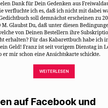
ielen Dank für Dein Gedenken aus Freiwalda
ie verfluchte ich es, daß ich nicht mit dabei w
edichtbuch soll demnächst erscheinen zu 20
 M. Glaubst Du, daß unter diesen Bedingung
elche von Deinen Bestellern ihre Subskripti
ht erhalten? Für das Kabarettbuch habe ich 
ein Geld! Franz ist seit vorigem Dienstag in 
 er mir schon eine Ansichtskarte schickte.
„Max
WEITERLESEN
Herrmann-
Neiße
lernt
Mehring
len auf Facebook und
auswendig“