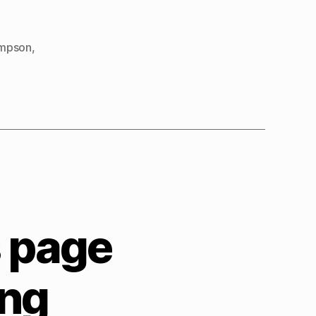
ompson
,
 page
ing