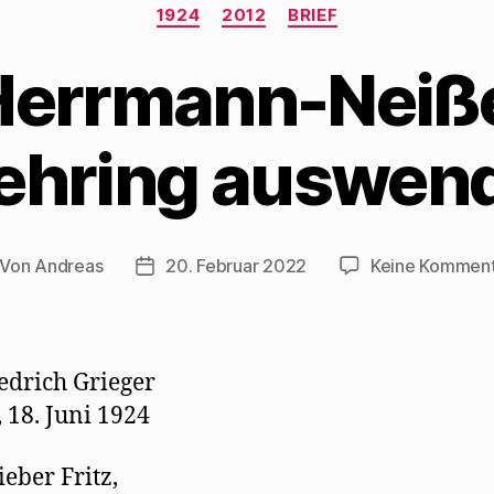
Kategorien
1924
2012
BRIEF
errmann-Neiße
hring auswen
Von
Andreas
20. Februar 2022
Keine Kommen
itragsautor
Beitragsdatum
edrich Grieger
, 18. Juni 1924
ieber Fritz,