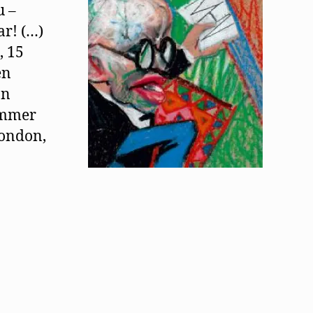
u –
ar! (…)
, 15
en
on
immer
London,