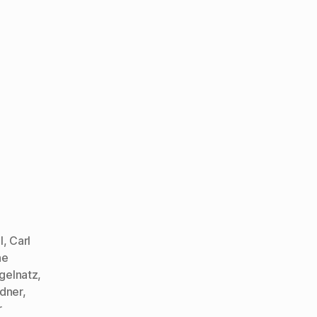
l
,
Carl
ne
gelnatz
,
dner
,
r