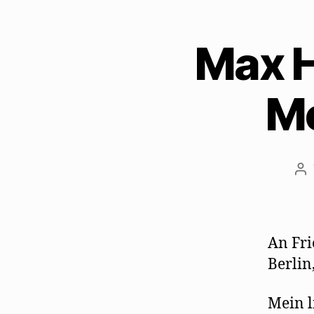
Max H
Me
Be
An Fri
Berlin
Mein l