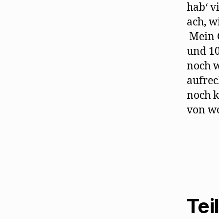
hab‘ v
ach, w
Mein G
und 10
noch w
aufrec
noch k
von wo
Tei