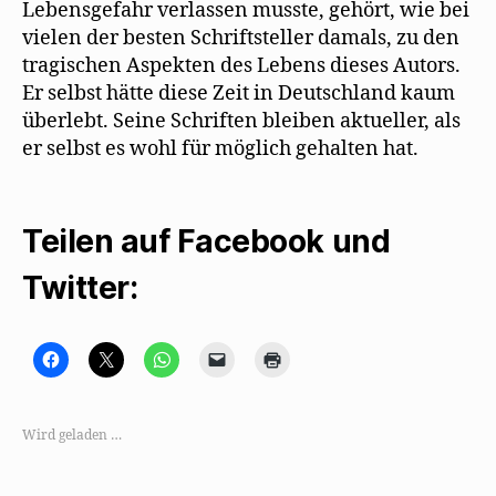
Lebensgefahr verlassen musste, gehört, wie bei
vielen der besten Schriftsteller damals, zu den
tragischen Aspekten des Lebens dieses Autors.
Er selbst hätte diese Zeit in Deutschland kaum
überlebt. Seine Schriften bleiben aktueller, als
er selbst es wohl für möglich gehalten hat.
Teilen auf Facebook und
Twitter:
K
K
K
K
K
l
l
l
l
l
i
i
i
i
i
c
c
c
c
c
k
k
k
k
k
,
e
e
e
e
Wird geladen …
u
,
n
n
n
m
u
,
,
z
a
m
u
u
u
u
a
m
m
m