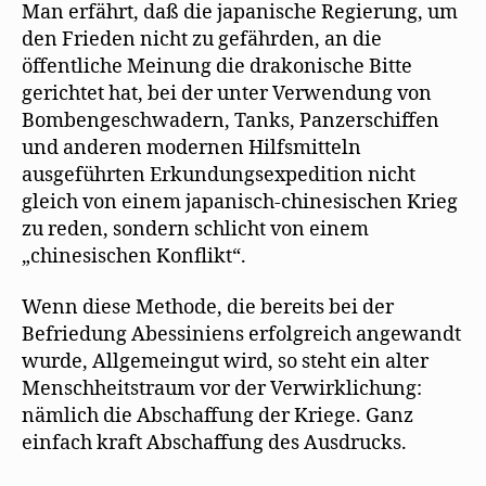
e
g
m
u
e
Man erfährt, daß die japanische Regierung, um
n
e
F
s
ö
s
ö
e
e
f
den Frieden nicht zu gefährden, an die
t
f
n
n
f
e
f
s
d
n
öffentliche Meinung die drakonische Bitte
r
n
t
e
e
g
e
e
n
t
gerichtet hat, bei der unter Verwendung von
e
t
r
(
)
Bombengeschwadern, Tanks, Panzerschiffen
ö
)
g
W
f
e
i
und anderen modernen Hilfsmitteln
f
ö
r
n
f
d
ausgeführten Erkundungsexpedition nicht
e
f
i
t
n
n
gleich von einem japanisch-chinesischen Krieg
)
e
n
t
e
zu reden, sondern schlicht von einem
)
u
e
„chinesischen Konflikt“.
m
F
e
n
Wenn diese Methode, die bereits bei der
s
t
Befriedung Abessiniens erfolgreich angewandt
e
r
wurde, Allgemeingut wird, so steht ein alter
g
e
Menschheitstraum vor der Verwirklichung:
ö
nämlich die Abschaffung der Kriege. Ganz
f
f
einfach kraft Abschaffung des Ausdrucks.
n
e
t
)