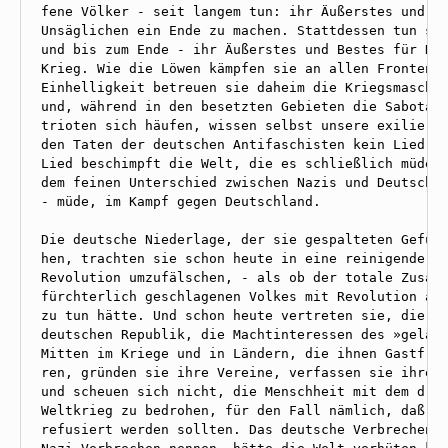
fene Völker - seit langem tun: ihr Äußerstes und Be
Unsäglichen ein Ende zu machen. Stattdessen tun sie
und bis zum Ende - ihr Äußerstes und Bestes für Hit
Krieg. Wie die Löwen kämpfen sie an allen Fronten. 
Einhelligkeit betreuen sie daheim die Kriegsmaschin
und, während in den besetzten Gebieten die Sabotage
trioten sich häufen, wissen selbst unsere exilierte
den Taten der deutschen Antifaschisten kein Lied zu
Lied beschimpft die Welt, die es schließlich müde g
dem feinen Unterschied zwischen Nazis und Deutschen
- müde, im Kampf gegen Deutschland.

Die deutsche Niederlage, der sie gespalteten Gefühl
hen, trachten sie schon heute in eine reinigende, a
Revolution umzufälschen, - als ob der totale Zusamm
fürchterlich geschlagenen Volkes mit Revolution auc
zu tun hätte. Und schon heute vertreten sie, die Ba
deutschen Republik, die Machtinteressen des »geläut
Mitten im Kriege und in Ländern, die ihnen Gastfreu
ren, gründen sie ihre Vereine, verfassen sie ihre P
und scheuen sich nicht, die Menschheit mit dem drit
Weltkrieg zu bedrohen, für den Fall nämlich, daß ih
refusiert werden sollten. Das deutsche Verbrechen, 