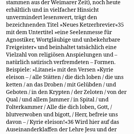
stammen aus der Weimarer Zeit), noch heute
erhältlich und in vielfacher Hinsicht
unvermindert lesenswert, trägt den
bezeichnenden Titel »Neues Ketzerbrevier«35
mit dem Untertitel »eine Seelenmesse für
Agnostiker, Wortgläubige und unbekehrbare
Freigeister« und beinhaltet tatsächlich eine
Vielzahl von religiösen Anspielungen und –
natürlich satirisch verfremdeten – Formen.
Beispiele: »Litanei« mit den Versen »Kyrie
eleison – / alle Stätten / die dich loben / die uns
ketten / an das Droben / mit Gelübden / und
Geboten / in den Krypten / der Zeloten / von der
Qual / und allem Jammer / in Spital / und
Folterkammer / Alle die dich loben, Gott, /
blutverwoben und bigott, / Herr, befreie uns
davon – / Kyrie eleison!«36 Wird hier auf das
Auseinanderklaffen der Lehre Jesu und der