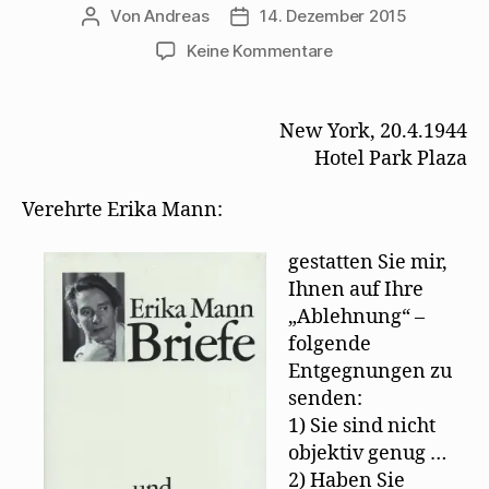
Von
Andreas
14. Dezember 2015
Beitragsautor
Beitragsdatum
zu
Keine Kommentare
Walter
Mehring
unterstützt
New York, 20.4.1944
Erika
Hotel Park Plaza
Mann
mit
Verehrte Erika Mann:
Sarkasmus
gestatten Sie mir,
Ihnen auf Ihre
„Ablehnung“ –
folgende
Entgegnungen zu
senden:
1) Sie sind nicht
objektiv genug …
2) Haben Sie