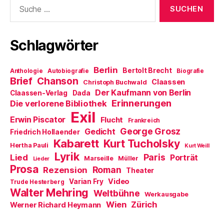
Suche
r
n
t
e
e
nach:
g
e
e
n
t
e
t
r
(
)
ö
)
g
W
f
e
i
f
ö
r
Schlagwörter
n
f
d
e
f
i
t
n
n
)
e
n
Berlin
t
e
Bertolt Brecht
Anthologie
Autobiografie
Biografie
)
u
Brief
Chanson
Claassen
Christoph Buchwald
e
m
Der Kaufmann von Berlin
Claassen-Verlag
Dada
F
Erinnerungen
Die verlorene Bibliothek
e
n
Exil
s
Erwin Piscator
Flucht
Frankreich
t
e
George Grosz
Gedicht
Friedrich Hollaender
r
Kabarett
Kurt Tucholsky
g
Hertha Pauli
Kurt Weill
e
Lyrik
ö
Paris
Lied
Porträt
Marseille
Müller
Lieder
f
Prosa
f
Roman
Rezension
Theater
n
e
Video
Varian Fry
Trude Hesterberg
t
Walter Mehring
Weltbühne
)
Werkausgabe
Wien
Zürich
Werner Richard Heymann