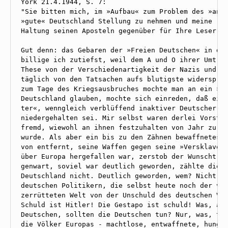
York 21.4.1944, S. 7:

"Sie bitten mich, im »Aufbau« zum Problem des »ande
»gute« Deutschland Stellung zu nehmen und meine - a
Haltung seinen Aposteln gegenüber für Ihre Leser zu
Gut denn: das Gebaren der »Freien Deutschen« in die
billige ich zutiefst, weil dem A und O ihrer Umtrie
These von der Verschiedenartigkeit der Nazis und de
täglich von den Tatsachen aufs blutigste widersproc
zum Tage des Kriegsausbruches mochte man an ein »an
Deutschland glauben, mochte sich einreden, daß eine
ter«, wenngleich verblüffend inaktiver Deutscher vo
niedergehalten sei. Mir selbst waren derlei Vorstel
fremd, wiewohl an ihnen festzuhalten von Jahr zu Ja
wurde. Als aber ein bis zu den Zähnen bewaffnetes R
von entfernt, seine Waffen gegen seine »Versklaver«
über Europa hergefallen war, zerstob der Wunschtrau
genwart, soviel war deutlich geworden, zählte dies 
Deutschland nicht. Deutlich geworden, wem? Nicht de
deutschen Politikern, die selbst heute noch der von
zerrütteten Welt von der Unschuld des deutschen Vol
Schuld ist Hitler! Die Gestapo ist schuld! Was, ang
Deutschen, sollten die Deutschen tun? Nur, was, tro
die Völker Europas - machtlose, entwaffnete, hunger