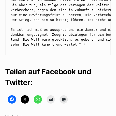
Nazi-Verbrechen nennen, hätte die Welt verhüten kön
Sie aber tun, als tilge das Versagen der Polizei di
Verbrechers, gegen den sich in Zukunft zu sichern, 
nur eine Bewährungsfrist zu setzen, sie verbrecheri
Der Krieg, den sie so hitzig führen, ist nicht unse
Es ist, ich muß es aussprechen, ein Jammer und eine
denkbar ungeeignet, Zeugnis abzulegen für ein besse
land. Die Welt wäre glücklich, es geboren und sich 
sehn. Die Welt kämpft und wartet." )
Teilen auf Facebook und
Twitter:
K
K
K
K
K
l
l
l
l
l
i
i
i
i
i
c
c
c
c
c
k
k
k
k
k
,
e
e
e
e