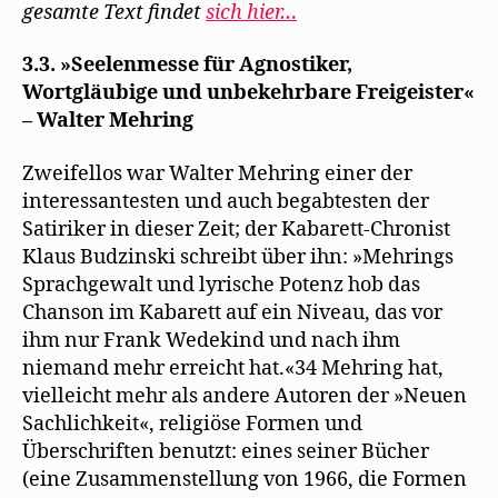
gesamte Text findet
sich hier…
F
e
n
s
3.3. »Seelenmesse für Agnostiker,
t
e
Wortgläubige und unbekehrbare Freigeister«
r
g
– Walter Mehring
e
ö
f
Zweifellos war Walter Mehring einer der
f
n
interessantesten und auch begabtesten der
e
t
Satiriker in dieser Zeit; der Kabarett-Chronist
)
Klaus Budzinski schreibt über ihn: »Mehrings
Sprachgewalt und lyrische Potenz hob das
Chanson im Kabarett auf ein Niveau, das vor
ihm nur Frank Wedekind und nach ihm
niemand mehr erreicht hat.«34 Mehring hat,
vielleicht mehr als andere Autoren der »Neuen
Sachlichkeit«, religiöse Formen und
Überschriften benutzt: eines seiner Bücher
(eine Zusammenstellung von 1966, die Formen