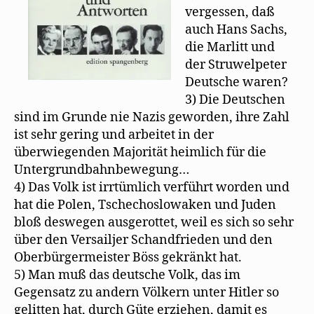
vergessen, daß
auch Hans Sachs,
die Marlitt und
der Struwelpeter
Deutsche waren?
3) Die Deutschen
sind im Grunde nie Nazis geworden, ihre Zahl
ist sehr gering und arbeitet in der
überwiegenden Majorität heimlich für die
Untergrundbahnbewegung…
4) Das Volk ist irrtümlich verführt worden und
hat die Polen, Tschechoslowaken und Juden
bloß deswegen ausgerottet, weil es sich so sehr
über den Versailjer Schandfrieden und den
Oberbürgermeister Böss gekränkt hat.
5) Man muß das deutsche Volk, das im
Gegensatz zu andern Völkern unter Hitler so
gelitten hat, durch Güte erziehen, damit es