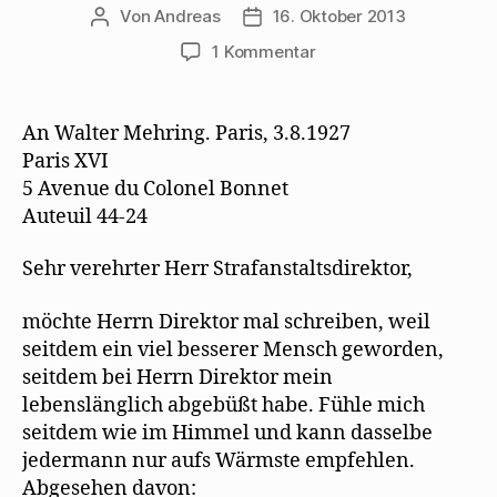
Von
Andreas
16. Oktober 2013
Beitragsautor
Beitragsdatum
zu
1 Kommentar
Kurt
Tucholsky
stellt
An Walter Mehring. Paris, 3.8.1927
Bedingungen
Paris XVI
für
5 Avenue du Colonel Bonnet
eine
Auteuil 44-24
gemeinsame
Revue
Sehr verehrter Herr Strafanstaltsdirektor,
möchte Herrn Direktor mal schreiben, weil
seitdem ein viel besserer Mensch geworden,
seitdem bei Herrn Direktor mein
lebenslänglich abgebüßt habe. Fühle mich
seitdem wie im Himmel und kann dasselbe
jedermann nur aufs Wärmste empfehlen.
Abgesehen davon: