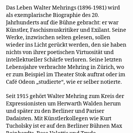
t
e
wieder
)
u
Das Leben Walter Mehrings (1896-1981) wird
e
nichts“
m
als exemplarische Biographie des 20.
F
e
Jahrhunderts auf die Bühne gebracht: er war
n
s
Künstler, Faschismuskritiker und Exilant. Seine
t
e
Werke, inzwischen selten gelesen, sollen
r
g
wieder ins Licht gerückt werden, den sie haben
e
ö
nichts von ihrer poetischen Virtuosität und
f
f
intellektueller Schärfe verloren. Seine letzten
n
e
Lebensjahre verbrachte Mehring in Zürich, wo
t
)
er zum Beispiel im Theater Stok auftrat oder im
Café Odeon „studierte“, wie er selber notierte.
Seit 1915 gehört Walter Mehring zum Kreis der
Expressionisten um Herwarth Walden herum
und später zu den Berliner und Pariser
Dadaisten. Mit Künstlerkollegen wie Kurt
Tucholsky ist er auf den Berliner Bühnen Max