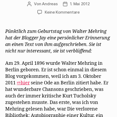
Von
Andreas
1. Mai 2012
Beitragsautor
Beitragsdatum
zu
Keine Kommentare
Der
Blogger
Jay
Pünktlich zum Geburtstag von Walter Mehring
macht
hat der Blogger Jay eine persönlicher Erinnerung
eine
an einen Text von ihm aufgeschrieben. Sie ist
erstaunliche
nicht nur interessant, sie ist verblüffend:
Entdeckung
bei
Am 29. April 1896 wurde Walter Mehring in
Mehring
Berlin geboren. Er ist schon einmal in diesem
Blog vorgekommen, weil ich am 3. Oktober
2011
➱hier
seine Ode an Berlin zitiert habe. Er
hat wunderbare Chansons geschrieben, was
auch der immer kritische Kurt Tucholsky
zugestehen musste. Das erste, was ich von
Mehring gelesen habe, war Die verlorene
Bibliothek: Autobiographie einer Kultur, ein