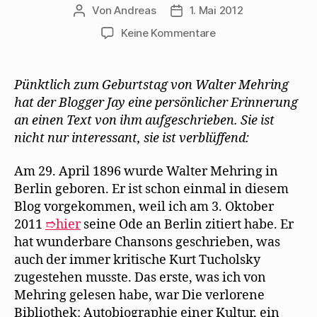
Von
Andreas
1. Mai 2012
Beitragsautor
Beitragsdatum
zu
Keine Kommentare
Der
Blogger
Jay
Pünktlich zum Geburtstag von Walter Mehring
macht
hat der Blogger Jay eine persönlicher Erinnerung
eine
an einen Text von ihm aufgeschrieben. Sie ist
erstaunliche
nicht nur interessant, sie ist verblüffend:
Entdeckung
bei
Am 29. April 1896 wurde Walter Mehring in
Mehring
Berlin geboren. Er ist schon einmal in diesem
Blog vorgekommen, weil ich am 3. Oktober
2011
➱hier
seine Ode an Berlin zitiert habe. Er
hat wunderbare Chansons geschrieben, was
auch der immer kritische Kurt Tucholsky
zugestehen musste. Das erste, was ich von
Mehring gelesen habe, war Die verlorene
Bibliothek: Autobiographie einer Kultur, ein