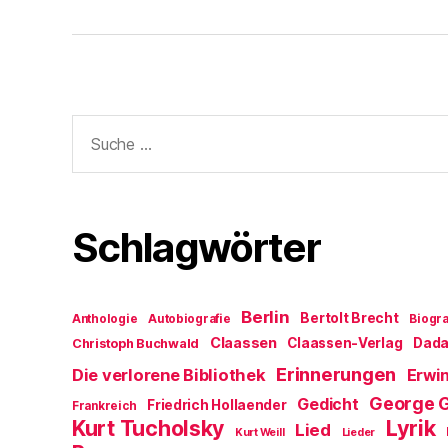
Suche
nach:
Schlagwörter
Berlin
Bertolt Brecht
Anthologie
Autobiografie
Biogra
Claassen
Claassen-Verlag
Dad
Christoph Buchwald
Erinnerungen
Die verlorene Bibliothek
Erwin
George 
Gedicht
Friedrich Hollaender
Frankreich
Kurt Tucholsky
Lyrik
Lied
Kurt Weill
Lieder