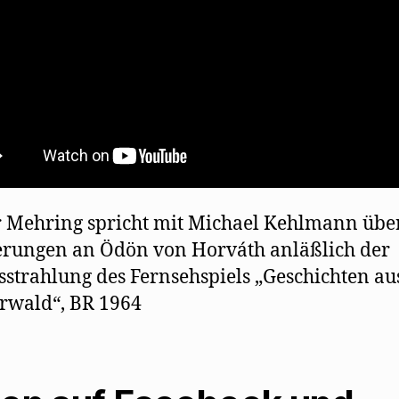
 Mehring spricht mit Michael Kehlmann über
rungen an Ödön von Horváth anläßlich der
sstrahlung des Fernsehspiels „Geschichten a
rwald“, BR 1964