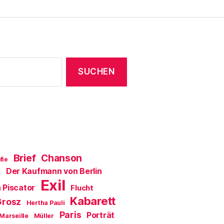
m
F
e
n
s
t
e
r
g
e
ö
f
f
n
e
t
)
Brief
Chanson
fie
Der Kaufmann von Berlin
a
Exil
 Piscator
Flucht
Kabarett
Grosz
Hertha Pauli
Paris
Porträt
Marseille
Müller