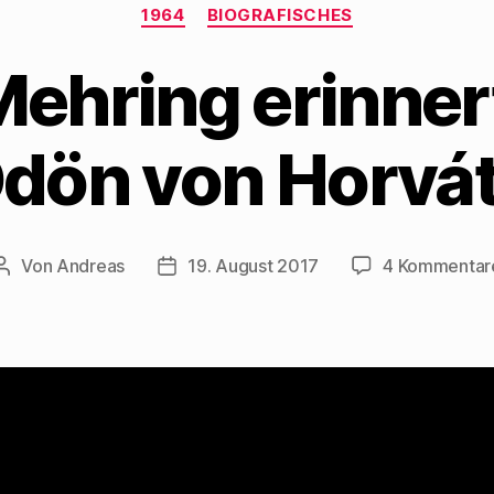
Kategorien
1964
BIOGRAFISCHES
ehring erinner
dön von Horvá
Von
Andreas
19. August 2017
4 Kommentar
Beitragsautor
Beitragsdatum