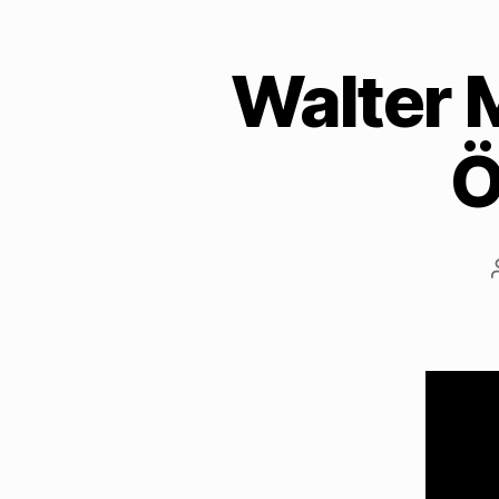
Walter M
Ö