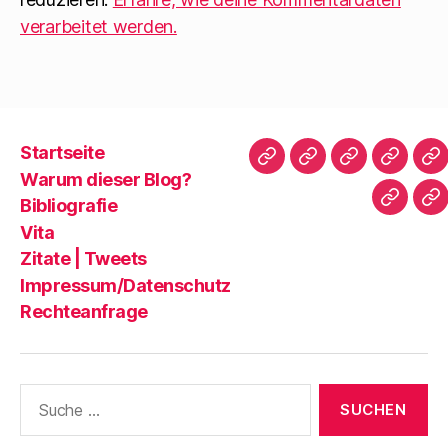
verarbeitet werden.
Startseite
Startseite
Warum
Bibliografie
Vita
Zi
Warum dieser Blog?
dieser
|
Bibliografie
Impres
Re
Blog?
T
Vita
Zitate | Tweets
Impressum/Datenschutz
Rechteanfrage
Suche
nach: