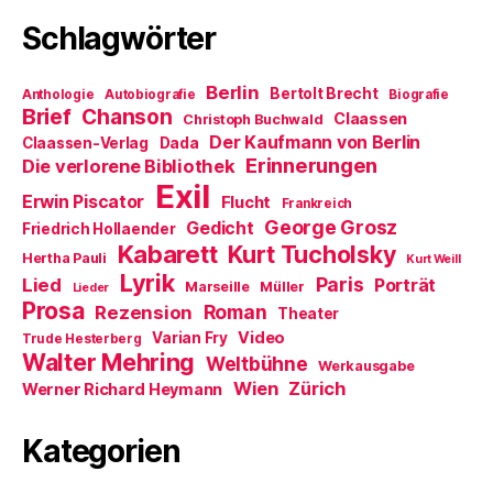
Schlagwörter
Berlin
Bertolt Brecht
Anthologie
Autobiografie
Biografie
Brief
Chanson
Claassen
Christoph Buchwald
Der Kaufmann von Berlin
Claassen-Verlag
Dada
Erinnerungen
Die verlorene Bibliothek
Exil
Erwin Piscator
Flucht
Frankreich
George Grosz
Gedicht
Friedrich Hollaender
Kabarett
Kurt Tucholsky
Hertha Pauli
Kurt Weill
Lyrik
Paris
Lied
Porträt
Marseille
Müller
Lieder
Prosa
Roman
Rezension
Theater
Video
Varian Fry
Trude Hesterberg
Walter Mehring
Weltbühne
Werkausgabe
Wien
Zürich
Werner Richard Heymann
Kategorien