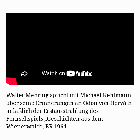
erinnert
sich
an
Ödön
von
Horváth
Walter Mehring spricht mit Michael Kehlmann
über seine Erinnerungen an Ödön von Horváth
anläßlich der Erstausstrahlung des
Fernsehspiels „Geschichten aus dem
Wienerwald“, BR 1964