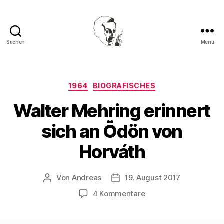
Suchen
Menü
Walter
Mehring
Kategorien
1964
BIOGRAFISCHES
Walter Mehring erinnert
sich an Ödön von
Horváth
Von
Andreas
19. August 2017
Beitragsautor
Beitragsdatum
zu
4 Kommentare
Walter
Mehring