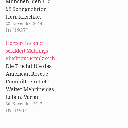
München, den 1. 2.
m
F
e
58 Sehr geehrter
n
s
Herr Krischke,
t
e
22. November 2014
besten Dank für
r
In "1937"
g
Ihren Brief vom 24.
e
ö
1. Daß Sie so
f
Herbert Lackner
f
vielseitig über
n
schildert Mehrings
e
Horváth arbeiten,
t
Flucht aus Frankreich
)
ist zweifellos sehr
Die Fluchthilfe des
verdienstlich und
American Rescue
auch nach meiner
Committee rettete
Meinung durchaus
Walter Mehring das
angebracht. In den
Leben. Varian
zwanziger Jahren,
30. November 2017
Fry engagierte sich
als er in Berlin war
In "1940"
als Fluchthelfer.
und als dort…
Dabei scheute er