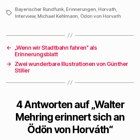
sich nicht, auch
illegale Methoden
Bayerischer Rundfunk
,
Erinnerungen
,
Horvath
,
Schlagwörter
Interview
,
Michael Kehlmann
,
Ödon von Horvath
zu wählen, wenn
nur das Leben von
Künstlern,
Wissenschaftlern,
←
„Wenn wir Stadtbahn fahren“ als
Politikern gerettet
Erinnerungsblatt
werden konnte. Die
→
Zwei wunderbare Illustrationen von Günther
Vertreibung der
Stiller
deutschen, der
österreichischen,
der tschechischen,
französischen,
4 Antworten auf „Walter
belgischen,
Mehring erinnert sich an
polnischen usw.
Intelligenz aus…
Ödön von Horváth“