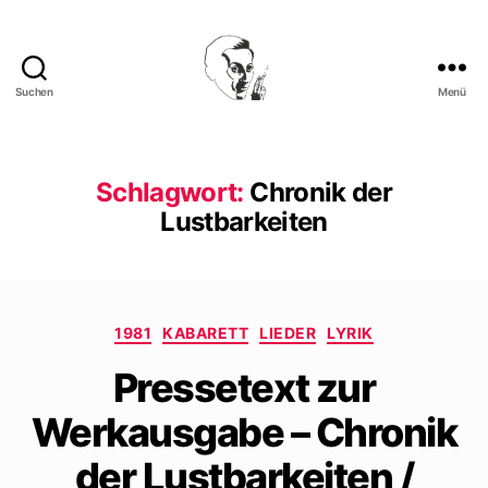
Suchen
Menü
Walter
Mehring
Schlagwort:
Chronik der
Lustbarkeiten
Kategorien
1981
KABARETT
LIEDER
LYRIK
Pressetext zur
Werkausgabe – Chronik
der Lustbarkeiten /