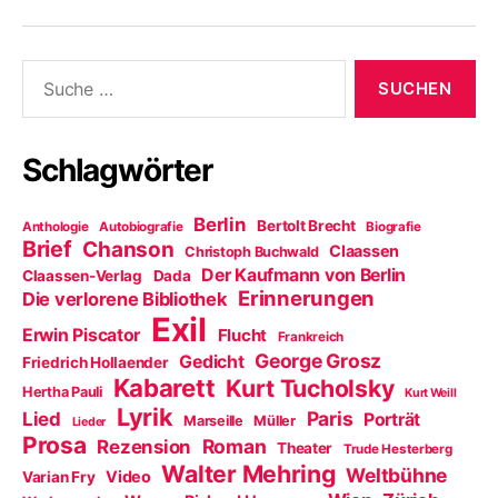
Suche
nach:
Schlagwörter
Berlin
Bertolt Brecht
Anthologie
Autobiografie
Biografie
Brief
Chanson
Claassen
Christoph Buchwald
Der Kaufmann von Berlin
Claassen-Verlag
Dada
Erinnerungen
Die verlorene Bibliothek
Exil
Erwin Piscator
Flucht
Frankreich
George Grosz
Gedicht
Friedrich Hollaender
Kabarett
Kurt Tucholsky
Hertha Pauli
Kurt Weill
Lyrik
Paris
Lied
Porträt
Marseille
Müller
Lieder
Prosa
Roman
Rezension
Theater
Trude Hesterberg
Walter Mehring
Weltbühne
Video
Varian Fry