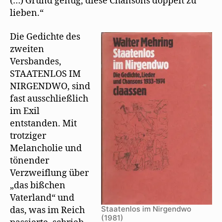
(…) Grund genug, diese Chansons doppelt zu
lieben.“
Die Gedichte des
zweiten
Versbandes,
STAATENLOS IM
NIRGENDWO, sind
fast ausschließlich
im Exil
entstanden. Mit
trotziger
Melancholie und
tönender
Verzweiflung über
„das bißchen
Vaterland“ und
Staatenlos im Nirgendwo
das, was im Reich
(1981)