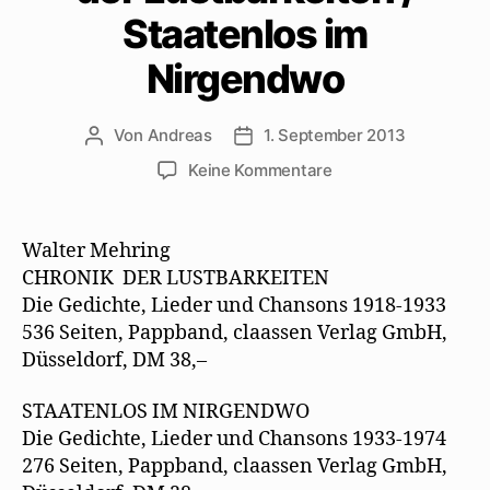
Staatenlos im
Nirgendwo
Von
Andreas
1. September 2013
Beitragsautor
Beitragsdatum
zu
Keine Kommentare
Pressetext
zur
Werkausgabe
Walter Mehring
–
CHRONIK DER LUSTBARKEITEN
Chronik
Die Gedichte, Lieder und Chansons 1918-1933
der
536 Seiten, Pappband, claassen Verlag GmbH,
Lustbarkeiten
Düsseldorf, DM 38,–
/
Staatenlos
im
STAATENLOS IM NIRGENDWO
Nirgendwo
Die Gedichte, Lieder und Chansons 1933-1974
276 Seiten, Pappband, claassen Verlag GmbH,