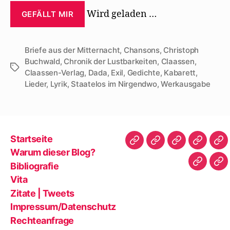
Wird geladen …
GEFÄLLT MIR
Briefe aus der Mitternacht
,
Chansons
,
Christoph
Buchwald
,
Chronik der Lustbarkeiten
,
Claassen
,
Schlagwörter
Claassen-Verlag
,
Dada
,
Exil
,
Gedichte
,
Kabarett
,
Lieder
,
Lyrik
,
Staatelos im Nirgendwo
,
Werkausgabe
Startseite
Startseite
Warum
Bibliografie
Vita
Zit
Warum dieser Blog?
dieser
|
Bibliografie
Impres
Re
Blog?
Tw
Vita
Zitate | Tweets
Impressum/Datenschutz
Rechteanfrage