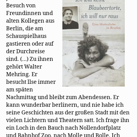
an
)
u
Besuch von
e
Besuche
m
Freundinnen und
Mehrings
F
e
alten Kollegen aus
in
n
s
Berlin, die am
Zürich
t
Schauspielhaus
e
r
gastieren oder auf
g
e
der Durchreise
ö
f
sind. (…) Zu ihnen
f
n
gehört Walter
e
t
Mehring. Er
)
besucht llse immer
am späten
Nachmittag und bleibt zum Abendessen. Er
kann wunderbar berlinern, und nie habe ich
seine Geschichten aus der großen Stadt mit den
vielen Lichtern und Theatern satt. Ich frage ihn
ein Loch in den Bauch nach Nollendorfplatz
und Bahnhof Zoo, nach Molle und Bolle. Ich