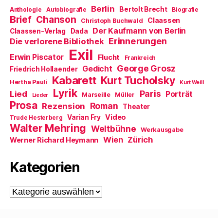
e
m
Berlin
Bertolt Brecht
Anthologie
Autobiografie
Biografie
F
Brief
Chanson
e
Claassen
Christoph Buchwald
n
Der Kaufmann von Berlin
Claassen-Verlag
Dada
s
t
Erinnerungen
Die verlorene Bibliothek
e
Exil
r
Erwin Piscator
Flucht
g
Frankreich
e
George Grosz
Gedicht
Friedrich Hollaender
ö
f
Kabarett
Kurt Tucholsky
Hertha Pauli
f
Kurt Weill
n
Lyrik
Paris
Lied
Porträt
Marseille
e
Müller
Lieder
t
Prosa
Roman
Rezension
Theater
)
Video
Varian Fry
Trude Hesterberg
Walter Mehring
Weltbühne
Werkausgabe
Wien
Zürich
Werner Richard Heymann
Kategorien
Kategorien