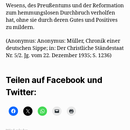
Wesens, des Preußentums und der Reformation
zum hemmungslosen Durchbruch verholfen
hat, ohne sie durch deren Gutes und Positives
zu mildern.
(Anonymus: Anonymus: Müller, Chronik einer
deutschen Sippe; in: Der Christliche Ständestaat
Nr. 5/2. Jg. vom 22. Dezember 1935; S. 1236)
Teilen auf Facebook und
Twitter:
K
K
K
K
K
l
l
l
l
l
i
i
i
i
i
c
c
c
c
c
k
k
k
k
k
,
e
e
e
e