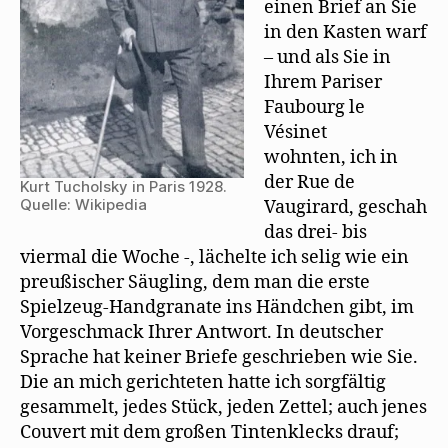
g
einen Brief an Sie
e
ö
in den Kasten warf
f
f
– und als Sie in
n
Ihrem Pariser
e
t
Faubourg le
)
Vésinet
wohnten, ich in
der Rue de
Kurt Tucholsky in Paris 1928.
Quelle: Wikipedia
Vaugirard, geschah
das drei- bis
viermal die Woche -, lächelte ich selig wie ein
preußischer Säugling, dem man die erste
Spielzeug-Handgranate ins Händchen gibt, im
Vorgeschmack Ihrer Antwort. In deutscher
Sprache hat keiner Briefe geschrieben wie Sie.
Die an mich gerichteten hatte ich sorgfältig
gesammelt, jedes Stück, jeden Zettel; auch jenes
Couvert mit dem großen Tintenklecks drauf;