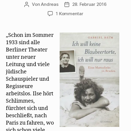
Von
Andreas
28. Februar 2016
Beitragsautor
Beitragsdatum
zu
1 Kommentar
Die
geplatzte
Hochzeit
„Schon im Sommer
von
1933 sind alle
Walter
Berliner Theater
Mehring
unter neuer
und
Leitung und viele
Ilse
jüdische
Winter
in
Schauspieler und
Paris
Regisseure
arbeitslos. Ilse hört
Schlimmes,
fürchtet sich und
beschließt, nach
Paris zu fahren, wo
sich schon viele