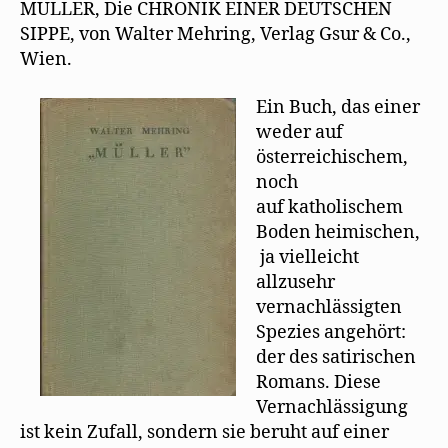
Ständestaat“
MÜLLER, Die CHRONIK EINER DEUTSCHEN
)
u
empfiehlt
e
SIPPE, von Walter Mehring, Verlag Gsur & Co.,
m
„Müller,
F
Wien.
e
Chronik
n
einer
s
t
Ein Buch, das einer
deutschen
e
r
weder auf
Sippe“
g
österreichischem,
e
ö
noch
f
f
auf katholischem
n
e
Boden heimischen,
t
)
ja vielleicht
allzusehr
vernachlässigten
Spezies angehört:
der des satirischen
Romans. Diese
Vernachlässigung
ist kein Zufall, sondern sie beruht auf einer