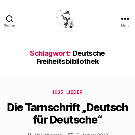
Suchen
Menü
Walter
Mehring
Schlagwort:
Deutsche
Freiheitsbibliothek
Kategorien
1935
LIEDER
Die Tarnschrift „Deutsch
für Deutsche“