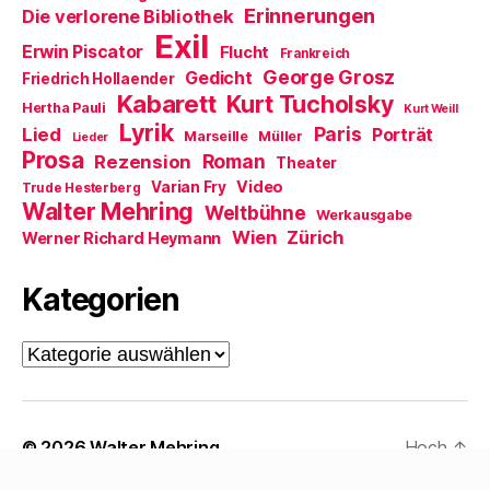
n
Erinnerungen
Die verlorene Bibliothek
s
t
Exil
e
Erwin Piscator
Flucht
Frankreich
r
George Grosz
g
Gedicht
Friedrich Hollaender
e
Kabarett
Kurt Tucholsky
ö
Hertha Pauli
Kurt Weill
f
Lyrik
Paris
Lied
f
Porträt
Marseille
Müller
Lieder
n
Prosa
Roman
Rezension
e
Theater
t
Video
Varian Fry
Trude Hesterberg
)
Walter Mehring
Weltbühne
Werkausgabe
Wien
Zürich
Werner Richard Heymann
Kategorien
Kategorien
© 2026
Walter Mehring
Hoch
↑