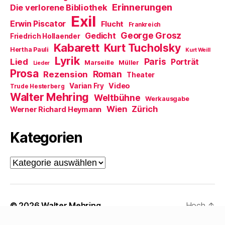
n
Erinnerungen
Die verlorene Bibliothek
s
t
Exil
e
Erwin Piscator
Flucht
Frankreich
r
George Grosz
g
Gedicht
Friedrich Hollaender
e
Kabarett
Kurt Tucholsky
ö
Hertha Pauli
Kurt Weill
f
Lyrik
Paris
Lied
f
Porträt
Marseille
Müller
Lieder
n
Prosa
Roman
Rezension
e
Theater
t
Video
Varian Fry
Trude Hesterberg
)
Walter Mehring
Weltbühne
Werkausgabe
Wien
Zürich
Werner Richard Heymann
Kategorien
Kategorien
© 2026
Walter Mehring
Hoch
↑