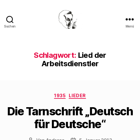
Suchen
Menü
Walter
Mehring
Schlagwort:
Lied der
Arbeitsdienstler
Kategorien
1935
LIEDER
Die Tarnschrift „Deutsch
für Deutsche“