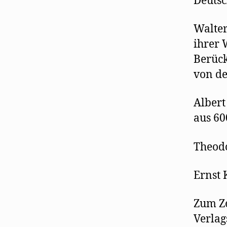
Deutsc
Walter
ihrer 
Berück
von de
Albert
aus 60
Theodo
Ernst 
Zum Ze
Verlag