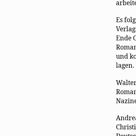
arbeit
Es fol
Verlag
Ende O
Romane
und ko
lagen. 
Walter
Roman.
Nazine
Andrea
Christ