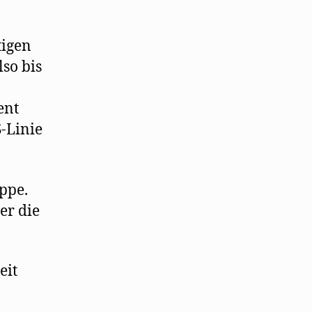
tigen
so bis
ent
-Linie
ppe.
er die
eit