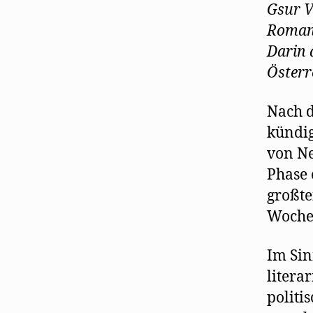
Gsur V
Roman 
Darin 
Österr
Nach d
kündi
von Ne
Phase 
großt
Wochen
Im Sin
litera
politi