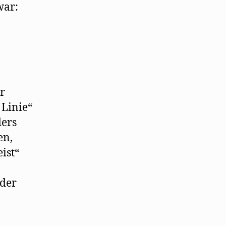
war:
r
 Linie“
ders
en,
ist“
 der