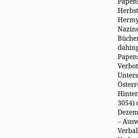
Papens
Herbst
Hermy
Nazine
Bücher
dahing
Papens
Verbot
Unters
Österr
Hinter
3054) 
Dezem
– Ausw
Verbal