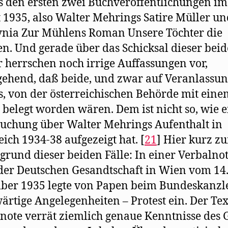
 den ersten zwei Buchveröffentlichungen im
 1935, also Walter Mehrings Satire Müller un
nia Zur Mühlens Roman Unsere Töchter die
n. Und gerade über das Schicksal dieser bei
 herrschen noch irrige Auffassungen vor,
ehend, daß beide, und zwar auf Veranlassu
, von der österreichischen Behörde mit eine
 belegt worden wären. Dem ist nicht so, wie e
uchung über Walter Mehrings Aufenthalt in
eich 1934-38 aufgezeigt hat. [
21
] Hier kurz z
grund dieser beiden Fälle: In einer Verbalnot
der Deutschen Gesandtschaft in Wien vom 14
ber 1935 legte von Papen beim Bundeskanzl
ärtige Angelegenheiten – Protest ein. Der Tex
note verrät ziemlich genaue Kenntnisse des 