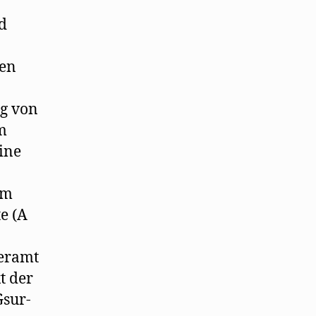
d
den
ng von
m
ine
um
e (A
.
eramt
t der
Gsur-