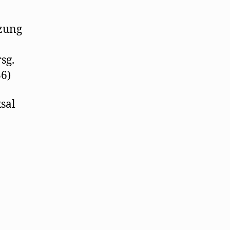
nzung
sg.
36)
sal