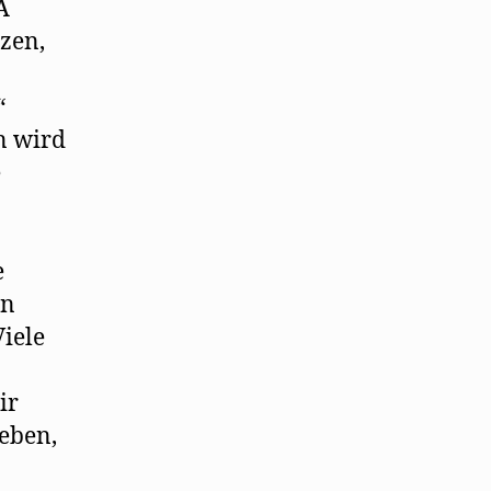
A
tzen,
“
n wird
e
.
e
en
iele
ir
geben,