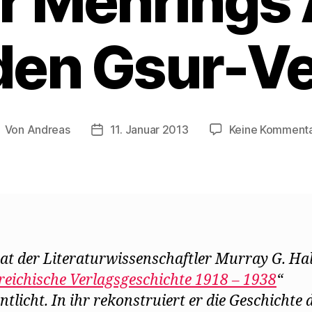
r Mehrings 
 den Gsur-Ve
Von
Andreas
11. Januar 2013
Keine Komment
eitragsautor
Beitragsdatum
at der Literaturwissenschaftler Murray G. Hal
reichische Verlagsgeschichte 1918 – 1938
“
ntlicht. In ihr rekon
struiert er die Geschichte 