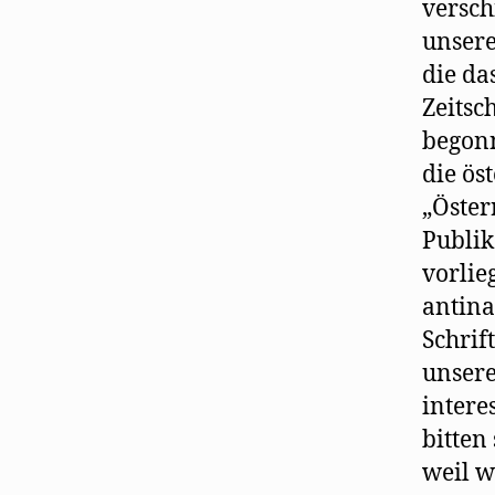
versch
unsere
die da
Zeitsc
begonn
die ös
„Öster
Publik
vorlie
antina
Schrif
unsere
intere
bitten
weil w