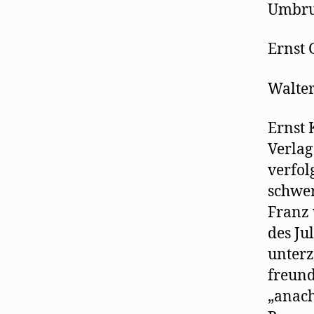
Umbru
Ernst G
Walte
Ernst 
Verlag
verfol
schwer
Franz 
des J
unterz
freund
„anach