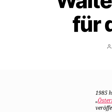
Walte
für
B
1985 h
„
Öster
veröffe