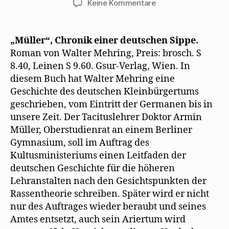
zu
Keine Kommentare
Verlagsankündigun
von
„Müller“
„Müller“, Chronik einer deutschen Sippe.
1936
Roman von Walter Mehring, Preis: brosch. S
8.40, Leinen S 9.60. Gsur-Verlag, Wien. In
diesem Buch hat Walter Mehring eine
Geschichte des deutschen Kleinbürgertums
geschrieben, vom Eintritt der Germanen bis in
unsere Zeit. Der Tacituslehrer Doktor Armin
Müller, Oberstudienrat an einem Berliner
Gymnasium, soll im Auftrag des
Kultusministeriums einen Leitfaden der
deutschen Geschichte für die höheren
Lehranstalten nach den Gesichtspunkten der
Rassentheorie schreiben. Später wird er nicht
nur des Auftrages wieder beraubt und seines
Amtes entsetzt, auch sein Ariertum wird