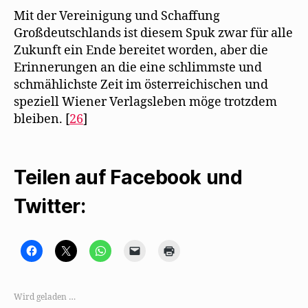
Mit der Vereinigung und Schaffung
Großdeutschlands ist diesem Spuk zwar für alle
Zukunft ein Ende bereitet worden, aber die
Erinnerungen an die eine schlimmste und
schmählichste Zeit im österreichischen und
speziell Wiener Verlagsleben möge trotzdem
bleiben. [
26
]
Teilen auf Facebook und
Twitter:
K
K
K
K
K
l
l
l
l
l
i
i
i
i
i
c
c
c
c
c
k
k
k
k
k
,
e
e
e
e
Wird geladen …
u
,
n
n
n