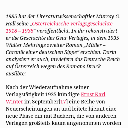
Murray
f
e
i
f
ö
r
G.
n
f
d
e
f
i
Hall
1985 hat der Literaturwissenschaftler Murray G.
t
n
n
erläutert
)
e
n
Hall seine „
Österreichische Verlagsgeschichte
t
e
Walter
)
u
1918 – 1938
“ veröffentlicht. In ihr rekon
struiert
e
Mehrings
m
er die Geschichte des Gsur Verlages, in dem 1935
Arbeit
F
e
Walter Mehrings zweiter Roman „Müller –
für
n
s
Chronik einer deutschen Sippe“ erschien. Darin
den
t
Gsur-
e
analysiert er auch, inwiefern das Deutsche Reich
r
Verlag
g
auf Österreich wegen des Romans Druck
e
ausübte:
ö
f
f
n
Nach der Wiederaufnahme seiner
e
t
Verlagstätigkeit 1935 kündigte
Ernst Karl
)
Winter
im September[
17
] eine Reihe von
Neuerscheinungen an und leitete hiemit eine
neue Phase ein mit Büchern, die von anderen
Verlagen großteils kaum angenommen worden