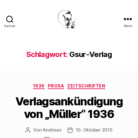
Suchen
Menü
Walter
Mehring
Schlagwort:
Gsur-Verlag
Kategorien
1936
PROSA
ZEITSCHRIFTEN
Verlagsankündigung
von „Müller“ 1936
Von
Andreas
10. Oktober 2015
Beitragsautor
Beitragsdatum