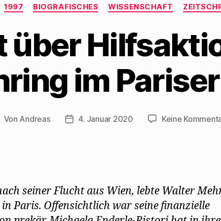
Kategorien
1997
BIOGRAFISCHES
WISSENSCHAFT
ZEITSCH
t über Hilfsakti
ring im Pariser 
Von
Andreas
4. Januar 2020
Keine Komment
eitragsautor
Beitragsdatum
nach seiner Flucht aus Wien, lebte Walter Meh
in Paris. Offensichtlich war seine finanzielle
ion prekär. Michaela Enderle-Ristori hat in ihre