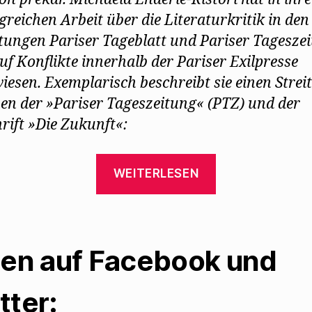
reichen Arbeit über die Literaturkritik in den
itungen Pariser Tageblatt und Pariser Tagesze
uf Konflikte innerhalb der Pariser Exilpresse
iesen. Exemplarisch beschreibt sie einen Streit
en der »Pariser Tageszeitung« (PTZ) und der
hrift »Die Zukunft«:
„Streit
WEITERLESEN
über
Hilfsaktion
für
Mehring
len auf Facebook und
im
Pariser
tter: