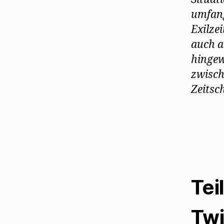
umfang
Exilze
auch a
hingew
zwisch
Zeitsc
Tei
Twi