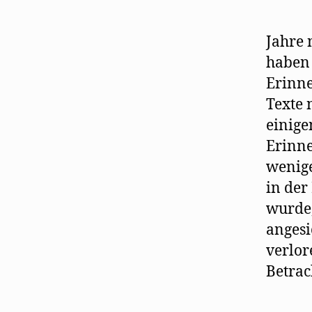
Jahre 
haben 
Erinne
Texte n
einige
Erinne
wenige
in der
wurde,
angesi
verlor
Betrac