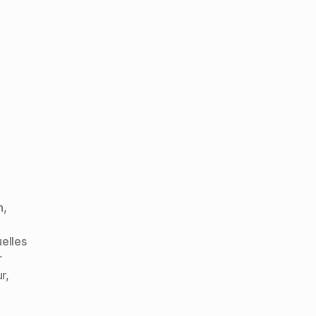
n
,
uelles
r
ur
,