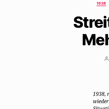
1938
Strei
Meh
B
1938, 
wieder 
Situat