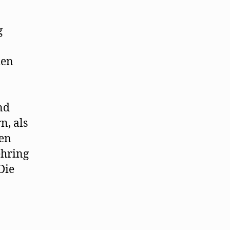
g
den
nd
n, als
ten
ehring
Die