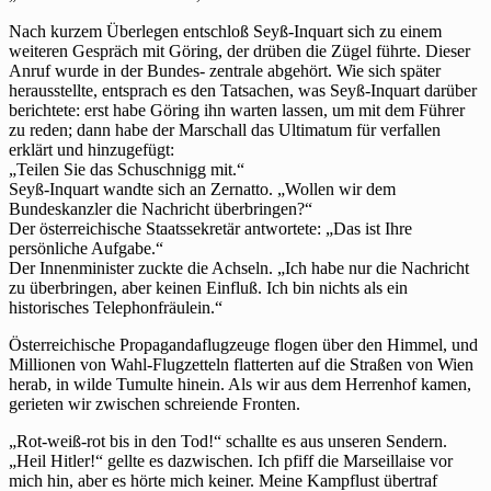
Nach kurzem Überlegen entschloß Seyß-Inquart sich zu einem
weiteren Gespräch mit Göring, der drüben die Zügel führte. Dieser
Anruf wurde in der Bundes- zentrale abgehört. Wie sich später
herausstellte, entsprach es den Tatsachen, was Seyß-Inquart darüber
berichtete: erst habe Göring ihn warten lassen, um mit dem Führer
zu reden; dann habe der Marschall das Ultimatum für verfallen
erklärt und hinzugefügt:
„Teilen Sie das Schuschnigg mit.“
Seyß-Inquart wandte sich an Zernatto. „Wollen wir dem
Bundeskanzler die Nachricht überbringen?“
Der österreichische Staatssekretär antwortete: „Das ist Ihre
persönliche Aufgabe.“
Der Innenminister zuckte die Achseln. „Ich habe nur die Nachricht
zu überbringen, aber keinen Einfluß. Ich bin nichts als ein
historisches Telephonfräulein.“
Österreichische Propagandaflugzeuge flogen über den Himmel, und
Millionen von Wahl-Flugzetteln flatterten auf die Straßen von Wien
herab, in wilde Tumulte hinein. Als wir aus dem Herrenhof kamen,
gerieten wir zwischen schreiende Fronten.
„Rot-weiß-rot bis in den Tod!“ schallte es aus unseren Sendern.
„Heil Hitler!“ gellte es dazwischen. Ich pfiff die Marseillaise vor
mich hin, aber es hörte mich keiner. Meine Kampflust übertraf