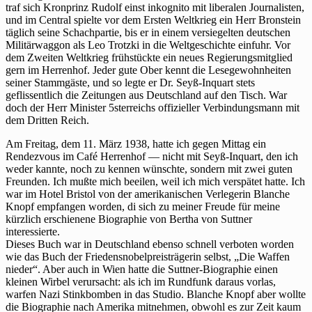
traf sich Kronprinz Rudolf einst inkognito mit liberalen Journalisten,
und im Central spielte vor dem Ersten Weltkrieg ein Herr Bronstein
täglich seine Schachpartie, bis er in einem versiegelten deutschen
Militärwaggon als Leo Trotzki in die Weltgeschichte einfuhr. Vor
dem Zweiten Weltkrieg frühstückte ein neues Regierungsmitglied
gern im Herrenhof. Jeder gute Ober kennt die Lesegewohnheiten
seiner Stammgäste, und so legte er Dr. Seyß-Inquart stets
geflissentlich die Zeitungen aus Deutschland auf den Tisch. War
doch der Herr Minister 5sterreichs offizieller Verbindungsmann mit
dem Dritten Reich.
Am Freitag, dem 11. März 1938, hatte ich gegen Mittag ein
Rendezvous im Café Herrenhof — nicht mit Seyß-Inquart, den ich
weder kannte, noch zu kennen wünschte, sondern mit zwei guten
Freunden. Ich mußte mich beeilen, weil ich mich verspätet hatte. Ich
war im Hotel Bristol von der amerikanischen Verlegerin Blanche
Knopf empfangen worden, di sich zu meiner Freude für meine
kürzlich erschienene Biographie von Bertha von Suttner
interessierte.
Dieses Buch war in Deutschland ebenso schnell verboten worden
wie das Buch der Friedensnobelpreisträgerin selbst, „Die Waffen
nieder“. Aber auch in Wien hatte die Suttner-Biographie einen
kleinen Wirbel verursacht: als ich im Rundfunk daraus vorlas,
warfen Nazi Stinkbomben in das Studio. Blanche Knopf aber wollte
die Biographie nach Amerika mitnehmen, obwohl es zur Zeit kaum