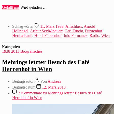
Gefällt mir
Wird geladen …
Schlagwörter
11. März 1938
,
Anschluss
,
Arnold
Höllriegel
,
Arthur Seyß-Inquart
,
Carl Frucht
,
Fürstenhof
,
Hertha Pauli
,
Hotel Fürstenhof
,
Julo Formanek
,
Radio
,
Wien
Kategorien
1938
2013
Biografisches
Mehrings letzter Besuch des Café
Herrenhof in Wien
Beitragsautor
Von
Andreas
Beitragsdatum
12. März 2013
2 Kommentare
zu Mehrings letzter Besuch des Café
Herrenhof in Wien