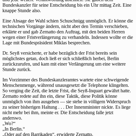
Bundeskanzler für seine Entscheidung bis ein Uhr mittag Zeit. Eine
knappe Stunde also.
Eine Absage der Wahl schien Schuschnigg unmöglich. Er könne die
technischen Vorgänge ändern, nicht aber den Termin verschieben,
erklärte er und gab Zernatto den Auftrag, mit den beiden Herren
wegen einer Fristverlängerung zu verhandeln. Indessen wollte er die
Lage mit Bundespräsident Miklas besprechen.
Dr. Seyß versicherte, er habe bezüglich der Frist bereits sein
möglichstes getan, doch ließ er sich schließlich herbei, Berlin
zurückzurufen, und kam mit einer Verlängerung um eine weitere
Stunde zurück.
Im Vorzimmer des Bundeskanzleramtes wartete eine schweigende
Menschenmenge, während unausgesetzt die Telephone klingelten.
So verging die Zeit, die letzte Frist, die Seyß-Inquart gewährt hatte.
Zernatto redete auf ihn ein, diese Taktik, diese Politik könne
unmöglich von ihm ausgehen — sie stehe in völligem Widerspruch
zu seiner bisherigen Haltung . . . Der Innenminister nickte. Es liege
nicht mehr bei ihm, meinte er. Die Entscheidung falle jetzt
anderswo.
„Wo?“
„In Berlin.“
„Oder auf den Barrikaden“, erwiderte Zernatto.