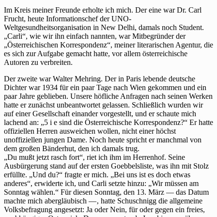
Im Kreis meiner Freunde erholte ich mich. Der eine war Dr. Carl
Frucht, heute Informationschef der UNO-
Weltgesundheitsorganisation in New Delhi, damals noch Student.
„Carli“, wie wir ihn einfach nannten, war Mitbegründer der
„Österreichischen Korrespondenz“, meiner literarischen Agentur, die
es sich zur Aufgabe gemacht hatte, vor allem österreichische
Autoren zu verbreiten.
Der zweite war Walter Mehring. Der in Paris lebende deutsche
Dichter war 1934 für ein paar Tage nach Wien gekommen und ein
paar Jahre geblieben. Unsere höfliche Anfragen nach seinen Werken
hatte er zunächst unbeantwortet gelassen. Schließlich wurden wir
auf einer Gesellschaft einander vorgestellt, und er schaute mich
lachend an: „5 i e sind die Österreichische Korrespondenz?“ Er hatte
offiziellen Herren ausweichen wollen, nicht einer höchst
unoffiziellen jungen Dame. Noch heute spricht er manchmal von
dem großen Bänderhut, den ich damals trug.
„Du mußt jetzt rasch fort“, riet ich ihm im Herrenhof. Seine
Ausbürgerung stand auf der ersten Goebbelsliste, was ihn mit Stolz
erfüllte. „Und du?“ fragte er mich. „Bei uns ist es doch etwas
anderes“, erwiderte ich, und Carli setzte hinzu: „Wir müssen am
Sonntag wählen.“ Für diesen Sonntag, den 13. März — das Datum
machte mich abergläubisch —‚ hatte Schuschnigg die allgemeine
Volksbefragung angesetzt: Ja oder Nein, für oder gegen ein freies,