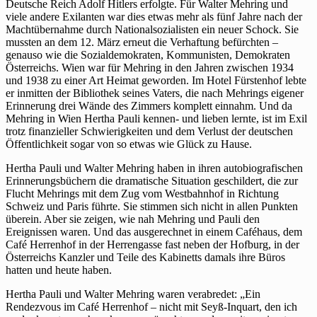
Deutsche Reich Adolf Hitlers erfolgte. Für Walter Mehring und
viele andere Exilanten war dies etwas mehr als fünf Jahre nach der
Machtübernahme durch Nationalsozialisten ein neuer Schock. Sie
mussten an dem 12. März erneut die Verhaftung befürchten –
genauso wie die Sozialdemokraten, Kommunisten, Demokraten
Österreichs. Wien war für Mehring in den Jahren zwischen 1934
und 1938 zu einer Art Heimat geworden. Im Hotel Fürstenhof lebte
er inmitten der Bibliothek seines Vaters, die nach Mehrings eigener
Erinnerung drei Wände des Zimmers komplett einnahm. Und da
Mehring in Wien Hertha Pauli kennen- und lieben lernte, ist im Exil
trotz finanzieller Schwierigkeiten und dem Verlust der deutschen
Öffentlichkeit sogar von so etwas wie Glück zu Hause.
Hertha Pauli und Walter Mehring haben in ihren autobiografischen
Erinnerungsbüchern die dramatische Situation geschildert, die zur
Flucht Mehrings mit dem Zug vom Westbahnhof in Richtung
Schweiz und Paris führte. Sie stimmen sich nicht in allen Punkten
überein. Aber sie zeigen, wie nah Mehring und Pauli den
Ereignissen waren. Und das ausgerechnet in einem Caféhaus, dem
Café Herrenhof in der Herrengasse fast neben der Hofburg, in der
Österreichs Kanzler und Teile des Kabinetts damals ihre Büros
hatten und heute haben.
Hertha Pauli und Walter Mehring waren verabredet: „Ein
Rendezvous im Café Herrenhof – nicht mit Seyß-Inquart, den ich