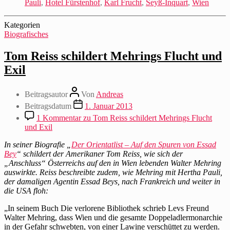
Pauli
,
Hotel Fürstenhof
,
Karl Frucht
,
Seyß-Inquart
,
Wien
Kategorien
Biografisches
Tom Reiss schildert Mehrings Flucht und
Exil
Beitragsautor
Von
Andreas
Beitragsdatum
1. Januar 2013
1 Kommentar
zu Tom Reiss schildert Mehrings Flucht
und Exil
In seiner Biografie „
Der Orientatlist – Auf den Spuren von Essad
Bey
“ schildert der Amerikaner Tom Reiss, wie sich der
„Anschluss“ Österreichs auf den in Wien lebenden Walter Mehring
auswirkte. Reiss beschreibte zudem, wie Mehring mit Hertha Pauli,
der damaligen Agentin Essad Beys, nach Frankreich und weiter in
die USA floh:
„In seinem Buch Die verlorene Bibliothek schrieb Levs Freund
Walter Mehring, dass Wien und die gesamte Doppeladlermonarchie
in der Gefahr schwebten, von einer Lawine verschüttet zu werden.