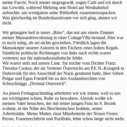
meine Furcht. Noch immer siegesgewiß, zogen Carli und ich durch
das Gewühl, während Mehring sein Hotel am Westbahnhof
aufsuchte, um wenigstens seine Bibliothek zusammenzupacken.
Was gleichzeitig im Bundeskanzleramt vor sich ging, ahnten wir
nicht.
Wir gelangten heil in unser „Büro“, das nur aus einem Zimmer
meiner Mansardenwohnung in einer CottageVilla bestand. Hier war
es noch ruhig, als sei nichts geschehen. Friedlich lagen die
Manuskripte unserer Autoren in den Fächern eines hohen Regals.
Sämtliche politische Richtungen von links nach rechts waren
vertreten; nur die nationalsozialistische fehlte.
Wir waren stolz auf unsere Liste. Sie reichte vom Dichter Franz
Theodor Csokor, der als Vertreter Österreichs am P.E.N.-Kongreß in
Dubrovnik für den Ausschluß der Nazis gestimmt hatte, über Alfred
Polgar und Egon Friedell bis zu den Auslandsrechten von
Schuschniggs „Dreimal Osterreich“.
An jenem Freitagnachmittag arbeiteten wir wie immer, weil es uns
am wichtigsten schien, Ruhe zu bewahren. Abends wollte ich
meinen Vater besuchen, der mit seiner jungen Frau im 9. Bezirk
wohnte, in der Nähe des Biochemischen Instituts, seiner
Arbeitsstätte. Meine Mutter, einst Mitarbeiterin der Neuen Freien
Presse, Frauenrechtlerin und Pazifistin, lebte schon lange nicht mehr.