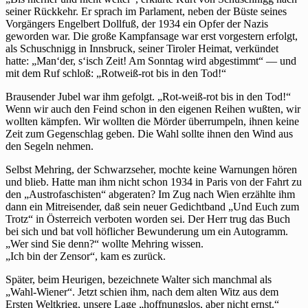
seiner Rückkehr. Er sprach im Parlament, neben der Büste seines
Vorgängers Engelbert Dollfuß, der 1934 ein Opfer der Nazis
geworden war. Die große Kampfansage war erst vorgestern erfolgt,
als Schuschnigg in Innsbruck, seiner Tiroler Heimat, verkündet
hatte: „Man‘der, s‘isch Zeit! Am Sonntag wird abgestimmt“ — und
mit dem Ruf schloß: „Rotweiß-rot bis in den Tod!“
Brausender Jubel war ihm gefolgt. „Rot-weiß-rot bis in den Tod!“
Wenn wir auch den Feind schon in den eigenen Reihen wußten, wir
wollten kämpfen. Wir wollten die Mörder überrumpeln, ihnen keine
Zeit zum Gegenschlag geben. Die Wahl sollte ihnen den Wind aus
den Segeln nehmen.
Selbst Mehring, der Schwarzseher, mochte keine Warnungen hören
und blieb. Hatte man ihm nicht schon 1934 in Paris von der Fahrt zu
den „Austrofaschisten“ abgeraten? Im Zug nach Wien erzählte ihm
dann ein Mitreisender, daß sein neuer Gedichtband „Und Euch zum
Trotz“ in Österreich verboten worden sei. Der Herr trug das Buch
bei sich und bat voll höflicher Bewunderung um ein Autogramm.
„Wer sind Sie denn?“ wollte Mehring wissen.
„Ich bin der Zensor“, kam es zurück.
Später, beim Heurigen, bezeichnete Walter sich manchmal als
„Wahl-Wiener“. Jetzt schien ihm, nach dem alten Witz aus dem
Ersten Weltkrieg, unsere Lage „hoffnungslos, aber nicht ernst.“