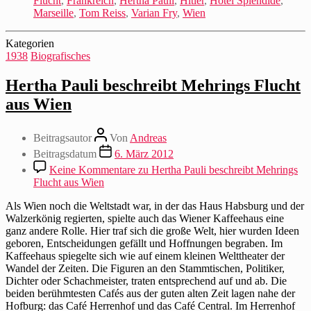
Flucht
,
Frankreich
,
Hertha Pauli
,
Hitler
,
Hotel Splendide
,
Marseille
,
Tom Reiss
,
Varian Fry
,
Wien
Kategorien
1938
Biografisches
Hertha Pauli beschreibt Mehrings Flucht
aus Wien
Beitragsautor
Von
Andreas
Beitragsdatum
6. März 2012
Keine Kommentare
zu Hertha Pauli beschreibt Mehrings
Flucht aus Wien
Als Wien noch die Weltstadt war, in der das Haus Habsburg und der
Walzerkönig regierten, spielte auch das Wiener Kaffeehaus eine
ganz andere Rolle. Hier traf sich die große Welt, hier wurden Ideen
geboren, Entscheidungen gefällt und Hoffnungen begraben. Im
Kaffeehaus spiegelte sich wie auf einem kleinen Welttheater der
Wandel der Zeiten. Die Figuren an den Stammtischen, Politiker,
Dichter oder Schachmeister, traten entsprechend auf und ab. Die
beiden berühmtesten Cafés aus der guten alten Zeit lagen nahe der
Hofburg: das Café Herrenhof und das Café Central. Im Herrenhof