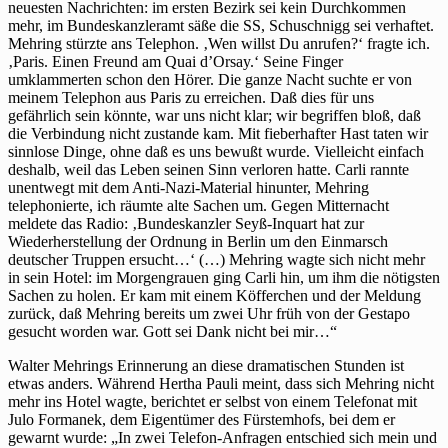
neuesten Nachrichten: im ersten Bezirk sei kein Durchkommen
mehr, im Bundeskanzleramt säße die SS, Schuschnigg sei verhaftet.
Mehring stürzte ans Telephon. ‚Wen willst Du anrufen?‘ fragte ich.
‚Paris. Einen Freund am Quai d’Orsay.‘ Seine Finger
umklammerten schon den Hörer. Die ganze Nacht suchte er von
meinem Telephon aus Paris zu erreichen. Daß dies für uns
gefährlich sein könnte, war uns nicht klar; wir begriffen bloß, daß
die Verbindung nicht zustande kam. Mit fieberhafter Hast taten wir
sinnlose Dinge, ohne daß es uns bewußt wurde. Vielleicht einfach
deshalb, weil das Leben seinen Sinn verloren hatte. Carli rannte
unentwegt mit dem Anti-Nazi-Material hinunter, Mehring
telephonierte, ich räumte alte Sachen um. Gegen Mitternacht
meldete das Radio: ‚Bundeskanzler Seyß-Inquart hat zur
Wiederherstellung der Ordnung in Berlin um den Einmarsch
deutscher Truppen ersucht…‘ (…) Mehring wagte sich nicht mehr
in sein Hotel: im Morgengrauen ging Carli hin, um ihm die nötigsten
Sachen zu holen. Er kam mit einem Köfferchen und der Meldung
zurück, daß Mehring bereits um zwei Uhr früh von der Gestapo
gesucht worden war. Gott sei Dank nicht bei mir…“
Walter Mehrings Erinnerung an diese dramatischen Stunden ist
etwas anders. Während Hertha Pauli meint, dass sich Mehring nicht
mehr ins Hotel wagte, berichtet er selbst von einem Telefonat mit
Julo Formanek, dem Eigentümer des Fürstemhofs, bei dem er
gewarnt wurde: „In zwei Telefon-Anfragen entschied sich mein und