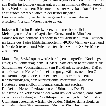
Guido Zernatto im Exil. Seyß-Inquart begab sich nach diesem Anruf
aus Berlin ins Bundeskanzleramt, wo man ihn schon überall gesucht
hatte. Weder in seinem Büro noch in seiner Advokatenkanzlei war
er zu finden gewesen; auch in der früher illegalen
Landesparteileitung in der Seitzergasse konnte man ihn nicht
erreichen. Nur sein Wagen parkte davor.
Indessen liefen im Bundeskanzleramt immer bedrohlichere
Meldungen ein. An der bayrischen Grenze und in München
sammelten sich deutsche Truppen; in der Grenzstadt Passau wurden
im Laufe des Tages Militärtransporte mit 40.000 Mann erwartet, und
in Niederösterreich und Wien rotteten sich SA- und SS-Verbände
zusammen.
Man hoffte, Seyß-Inquart werde beruhigend eingreifen. Noch tags
zuvor, am Donnerstag, dem 10. März, hatte er sich bereit erklärt, für
Schuschniggs Volksabstimmung im Rundfunk zu sprechen. Daß er
unterdessen im Herrenhof — einem gut gewählten, neutralen Ort —
mit Berlin telephonierte, kam erst heraus, als er mit seinem
Kabinettskollegen, dem Minister ohne Portefeuille Glaise von
Horstenau, nun endlich im Bundeskanzleramt erschien.
Die beiden Herren überbrachten ein Ultimatum. Der Führer
wünschte eine Verschiebung der Wahl um vier Wochen; dann sollte
sie unter der Leitung von Seyß-Inquart vor sich gehen. Wurde das
Ultimatum abgelehnt, würden die beiden Minister demissionieren
und jede weitere Verantwortung ablehnen. Sie gaben dem