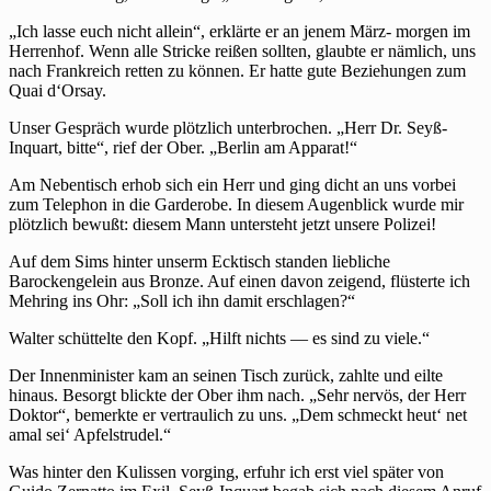
„Ich lasse euch nicht allein“, erklärte er an jenem März- morgen im
Herrenhof. Wenn alle Stricke reißen sollten, glaubte er nämlich, uns
nach Frankreich retten zu können. Er hatte gute Beziehungen zum
Quai d‘Orsay.
Unser Gespräch wurde plötzlich unterbrochen. „Herr Dr. Seyß-
Inquart, bitte“, rief der Ober. „Berlin am Apparat!“
Am Nebentisch erhob sich ein Herr und ging dicht an uns vorbei
zum Telephon in die Garderobe. In diesem Augenblick wurde mir
plötzlich bewußt: diesem Mann untersteht jetzt unsere Polizei!
Auf dem Sims hinter unserm Ecktisch standen liebliche
Barockengelein aus Bronze. Auf einen davon zeigend, flüsterte ich
Mehring ins Ohr: „Soll ich ihn damit erschlagen?“
Walter schüttelte den Kopf. „Hilft nichts — es sind zu viele.“
Der Innenminister kam an seinen Tisch zurück, zahlte und eilte
hinaus. Besorgt blickte der Ober ihm nach. „Sehr nervös, der Herr
Doktor“, bemerkte er vertraulich zu uns. „Dem schmeckt heut‘ net
amal sei‘ Apfelstrudel.“
Was hinter den Kulissen vorging, erfuhr ich erst viel später von