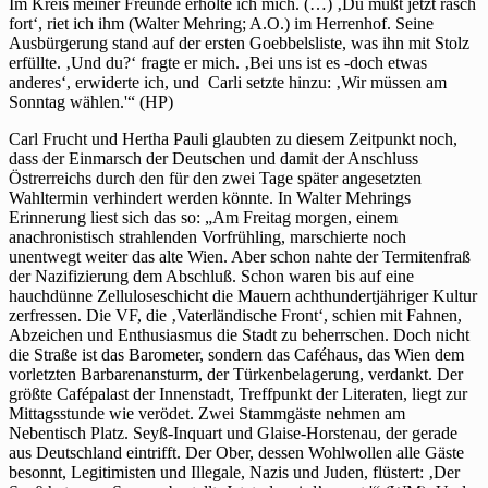
Im Kreis meiner Freunde erholte ich mich. (…) ‚Du mußt jetzt rasch
fort‘, riet ich ihm (Walter Mehring; A.O.) im Herrenhof. Seine
Ausbürgerung stand auf der ersten Goebbelsliste, was ihn mit Stolz
erfüllte. ‚Und du?‘ fragte er mich. ‚Bei uns ist es -doch etwas
anderes‘, erwiderte ich, und Carli setzte hinzu: ‚Wir müssen am
Sonntag wählen.'“ (HP)
Carl Frucht und Hertha Pauli glaubten zu diesem Zeitpunkt noch,
dass der Einmarsch der Deutschen und damit der Anschluss
Östrerreichs durch den für den zwei Tage später angesetzten
Wahltermin verhindert werden könnte. In Walter Mehrings
Erinnerung liest sich das so: „Am Freitag morgen, einem
anachronistisch strahlenden Vorfrühling, marschierte noch
unentwegt weiter das alte Wien. Aber schon nahte der Termitenfraß
der Nazifizierung dem Abschluß. Schon waren bis auf eine
hauchdünne Zelluloseschicht die Mauern achthundertjähriger Kultur
zerfressen. Die VF, die ‚Vaterländische Front‘, schien mit Fahnen,
Abzeichen und Enthusiasmus die Stadt zu beherrschen. Doch nicht
die Straße ist das Barometer, sondern das Caféhaus, das Wien dem
vorletzten Barbarenansturm, der Türkenbelagerung, verdankt. Der
größte Cafépalast der Innenstadt, Treffpunkt der Literaten, liegt zur
Mittagsstunde wie verödet. Zwei Stammgäste nehmen am
Nebentisch Platz. Seyß-Inquart und Glaise-Horstenau, der gerade
aus Deutschland eintrifft. Der Ober, dessen Wohlwollen alle Gäste
besonnt, Legitimisten und Illegale, Nazis und Juden, flüstert: ‚Der