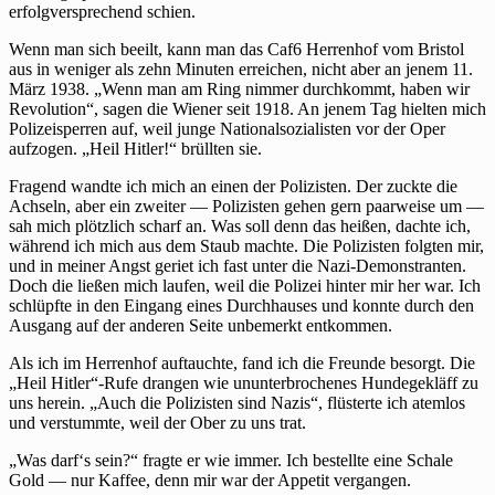
erfolgversprechend schien.
Wenn man sich beeilt, kann man das Caf6 Herrenhof vom Bristol
aus in weniger als zehn Minuten erreichen, nicht aber an jenem 11.
März 1938. „Wenn man am Ring nimmer durchkommt, haben wir
Revolution“, sagen die Wiener seit 1918. An jenem Tag hielten mich
Polizeisperren auf, weil junge Nationalsozialisten vor der Oper
aufzogen. „Heil Hitler!“ brüllten sie.
Fragend wandte ich mich an einen der Polizisten. Der zuckte die
Achseln, aber ein zweiter — Polizisten gehen gern paarweise um —
sah mich plötzlich scharf an. Was soll denn das heißen, dachte ich,
während ich mich aus dem Staub machte. Die Polizisten folgten mir,
und in meiner Angst geriet ich fast unter die Nazi-Demonstranten.
Doch die ließen mich laufen, weil die Polizei hinter mir her war. Ich
schlüpfte in den Eingang eines Durchhauses und konnte durch den
Ausgang auf der anderen Seite unbemerkt entkommen.
Als ich im Herrenhof auftauchte, fand ich die Freunde besorgt. Die
„Heil Hitler“-Rufe drangen wie ununterbrochenes Hundegekläff zu
uns herein. „Auch die Polizisten sind Nazis“, flüsterte ich atemlos
und verstummte, weil der Ober zu uns trat.
„Was darf‘s sein?“ fragte er wie immer. Ich bestellte eine Schale
Gold — nur Kaffee, denn mir war der Appetit vergangen.