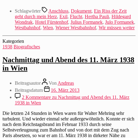
Schlagwörter
Anschluss
,
Dokument
,
Ein Riss der Zeit
geht durch mein Herz
,
Exil
,
Flucht
,
Hertha Pauli
,
Hildegard
Wondrak
,
Hotel Fürstenhof
,
Julius Formanek
,
Julo Formanek
,
Westbahnhof
,
Wien
,
Wiener Westbahnhof
,
Wir müssen weiter
Kategorien
1938
Biografisches
Nachmittag und Abend des 11. März 1938
in Wien
Beitragsautor
Von
Andreas
Beitragsdatum
16. März 2013
2 Kommentare
zu Nachmittag und Abend des 11. März
1938 in Wien
Die letzten 24 Stunden in Wien waren für Walter Mehring sehr
turbulent. Und wieder einmal sehr außergewöhnlich. Konnte er sich
nach dem Reichstagsbrand im Februar 1933 durch seine
Selbstverleugnung zum Bahnhof und von dort mit dem Zug nach
Paris absetzen, so war er am 11. März 1938 in dirketer Nähe zu