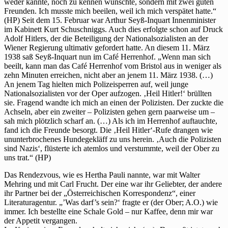
weder kannte, noch zu kennen wünschte, sondern mit zwei guten
Freunden. Ich musste mich beeilen, weil ich mich verspätet hatte.“
(HP) Seit dem 15. Februar war Arthur Seyß-Inquart Innenminister
im Kabinett Kurt Schuschniggs. Auch dies erfolgte schon auf Druck
Adolf Hitlers, der die Beteiligung der Nationalsozialisten an der
Wiener Regierung ultimativ gefordert hatte. An diesem 11. März
1938 saß Seyß-Inquart nun im Café Herrenhof. „Wenn man sich
beeilt, kann man das Café Herrenhof vom Bristol aus in weniger als
zehn Minuten erreichen, nicht aber an jenem 11. März 1938. (…)
An jenem Tag hielten mich Polizeisperren auf, weil junge
Nationalsozialisten vor der Oper aufzogen. ‚Heil Hitler!‘ brüllten
sie. Fragend wandte ich mich an einen der Polizisten. Der zuckte die
Achseln, aber ein zweiter – Polizisten gehen gern paarweise um –
sah mich plötzlich scharf an. (…) Als ich im Herrenhof auftauchte,
fand ich die Freunde besorgt. Die ‚Heil Hitler‘-Rufe drangen wie
ununterbrochenes Hundegekläff zu uns herein. ‚Auch die Polizisten
sind Nazis‘, flüsterte ich atemlos und verstummte, weil der Ober zu
uns trat.“ (HP)
Das Rendezvous, wie es Hertha Pauli nannte, war mit Walter
Mehring und mit Carl Frucht. Der eine war ihr Geliebter, der andere
ihr Partner bei der „Österreichischen Korrespondenz“, einer
Literaturagentur. „’Was darf’s sein?‘ fragte er (der Ober; A.O.) wie
immer. Ich bestellte eine Schale Gold – nur Kaffee, denn mir war
der Appetit vergangen.