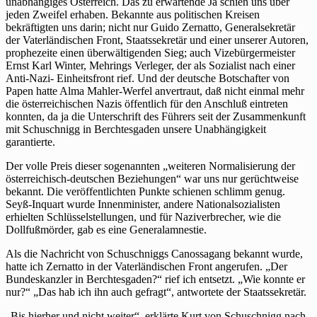
unabhängiges Osterreich. Das zu erwartende Ja schien uns über
jeden Zweifel erhaben. Bekannte aus politischen Kreisen
bekräftigten uns darin; nicht nur Guido Zernatto, Generalsekretär
der Vaterländischen Front, Staatssekretär und einer unserer Autoren,
prophezeite einen überwältigenden Sieg; auch Vizebürgermeister
Ernst Karl Winter, Mehrings Verleger, der als Sozialist nach einer
Anti-Nazi- Einheitsfront rief. Und der deutsche Botschafter von
Papen hatte Alma Mahler-Werfel anvertraut, daß nicht einmal mehr
die österreichischen Nazis öffentlich für den Anschluß eintreten
konnten, da ja die Unterschrift des Führers seit der Zusammenkunft
mit Schuschnigg in Berchtesgaden unsere Unabhängigkeit
garantierte.
Der volle Preis dieser sogenannten „weiteren Normalisierung der
österreichisch-deutschen Beziehungen“ war uns nur gerüchtweise
bekannt. Die veröffentlichten Punkte schienen schlimm genug.
Seyß-Inquart wurde Innenminister, andere Nationalsozialisten
erhielten Schlüsselstellungen, und für Naziverbrecher, wie die
Dollfußmörder, gab es eine Generalamnestie.
Als die Nachricht von Schuschniggs Canossagang bekannt wurde,
hatte ich Zernatto in der Vaterländischen Front angerufen. „Der
Bundeskanzler in Berchtesgaden?“ rief ich entsetzt. „Wie konnte er
nur?“ „Das hab ich ihn auch gefragt“, antwortete der Staatssekretär.
„Bis hierher und nicht weiter“, erklärte Kurt von Schuschnigg nach