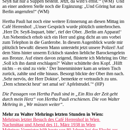
Seyß hat nur a Suppen bestellt. Jetzt, da wird’s ernst.'“ (WM) Und
an einer anderen Stelle noch die Ergänzung: „Und Göring hat aus
Berlin angerufen!“ (WM)
Hertha Pauli hat noch eine weitere Erinnerung an diesen Mittag im
Café Herrenhof: „Unser Gespräch wurde plötzlich unterbrochen.
‚Herr Dr. Seyß-Inquart, bitte‘, rief der Ober. ‚Berlin am Apparat!‘
Am Nebentisch erhob sich ein Herr und ging dicht an uns vorbei
zum Telephon in die Garderobe. In diesem Augenblick wurde mir
plötzlich bewußt: diesem Mann untersteht jetzt unsere Polizei! Auf
dem Sims hinter unserm Ecktisch standen liebliche Barockengelein
aus Bronze. Auf einen davon zeigend, flüsterte ich Mehring ins Ohr:
‚Soll ich ihn damit erschlagen?‘ Walter schüttelte den Kopf. ‚Hilft
nichts – es sind zu viele.‘ Der Innenminister kam an seinen Tisch
zurück, zahlte und eilte hinaus. Besorgt blickte der Ober ihm nach.
‚Sehr nervös, der Herr Doktor‘, bemerkte er vertraulich zu uns.
‚Dem schmeckt heut‘ net amal sei‘ Apfelstrudel.’“ (HP)
Die Passagen von Hertha Pauli sind in „Ein Riss der Zeit geht
durch mein Herz“ von Hertha Pauli erschienen. Die von Walter
Mehring in „Wir müssen weiter“.
Mehr zu Walter Mehrings letzten Stunden in Wien:
Mehrings letzter Besuch des Café Herrenhof in Wien
Nachmittag und Abend des 11. März 1938 in Wien
Mehrings Vermieter hilft heute vor 80 Jahren bei der Flucht aus