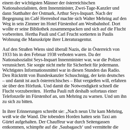
einem der wichtigsten Männer der österreichischen
Nationalsozialisten, dem Innenminister, Zwei-Tage-Kanzler und
dann Statthalter der Ostmark, Arthur Seys-Inquart. Nach der
Begegnung im Café Herrenhof machte sich Walter Mehring auf den
Weg in sein Zimmer im Hotel Fürstenhof am Westbahnhof. Dort
wollte er seine Bibliothek zusammenpacken und sich auf die Flucht
vorbereiten. Hertha Pauli und Carl Frucht sortierten in Paulis
Wohnung die Manuskripte ihrer Literaturagentur.
Auf den Straßen Wiens sind überall Nazis, die in Österreich von
1933 bis in den Februar 1938 verboten waren. Da der
Nationalsozialist Seys-Inquart Innenminister war, war die Polizei
verunsichert. Sie sorgte nicht mehr für Sicherheit für jedermann.
Wichtigstes Informationsmittel war in diesen Stunden das Radio.
Den Rücktritt von Bundeskanzler Schuschnigg, der kein deutsches
– und damit ist auch österreichisches – Blut vergießen will, erfahren
sie über den Hörfunk. Und damit die Notwendigkeit schnell die
Flucht vorzubereiten. Hertha Pauli ruft deshalb sofortaus einer
Telefonzelle im Fürstenhof an, um Mehring zu warnen. Und um ihn
zu sich zu bitten.
In ihrer Erinnerungen schreibt sie: „Nach neun Uhr kam Mehring,
weiß wie die Wand. Die tobenden Horden hatten sein Taxi am
Gürtel aufgehalten. Der Chauffeur war durch Seitengassen
entkommen, schimpfte auf die ‚Saubagasch‘ und vermittelte die