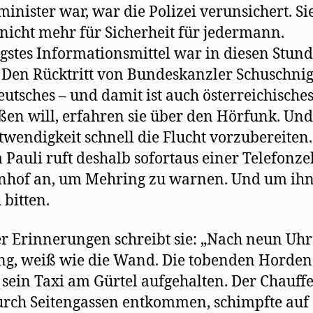
inister war, war die Polizei verunsichert. Si
 nicht mehr für Sicherheit für jedermann.
gstes Informationsmittel war in diesen Stun
 Den Rücktritt von Bundeskanzler Schuschnig
eutsches – und damit ist auch österreichisches
ßen will, erfahren sie über den Hörfunk. Un
twendigkeit schnell die Flucht vorzubereiten
 Pauli ruft deshalb sofortaus einer Telefonze
nhof an, um Mehring zu warnen. Und um ihn
 bitten.
er Erinnerungen schreibt sie: „Nach neun Uh
g, weiß wie die Wand. Die tobenden Horden
 sein Taxi am Gürtel aufgehalten. Der Chauff
rch Seitengassen entkommen, schimpfte auf 