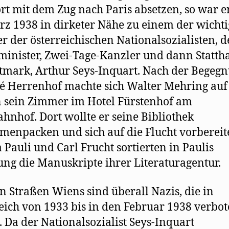
rt mit dem Zug nach Paris absetzen, so war 
rz 1938 in dirketer Nähe zu einem der wichti
 der österreichischen Nationalsozialisten, 
inister, Zwei-Tage-Kanzler und dann Stattha
tmark, Arthur Seys-Inquart. Nach der Begeg
é Herrenhof machte sich Walter Mehring auf
 sein Zimmer im Hotel Fürstenhof am
hnhof. Dort wollte er seine Bibliothek
enpacken und sich auf die Flucht vorbereit
 Pauli und Carl Frucht sortierten in Paulis
g die Manuskripte ihrer Literaturagentur.
n Straßen Wiens sind überall Nazis, die in
eich von 1933 bis in den Februar 1938 verbo
 Da der Nationalsozialist Seys-Inquart