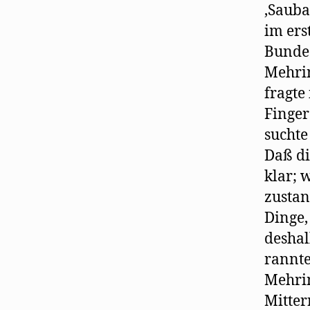
‚Sauba
im ers
Bundes
Mehrin
fragte
Finger
suchte
Daß di
klar; 
zustan
Dinge,
deshal
rannte
Mehrin
Mitter