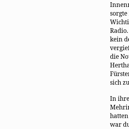
Innenm
sorgte
Wichti
Radio.
kein d
vergie
die No
Hertha
Fürste
sich zu
In ihr
Mehrin
hatten
war du