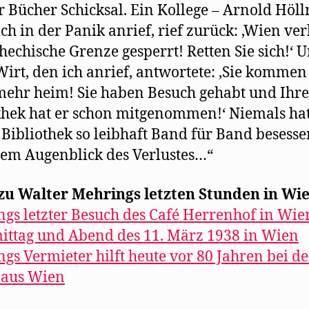
 Bücher Schicksal. Ein Kollege – Arnold Höll
 ich in der Panik anrief, rief zurück: ‚Wien ve
chechische Grenze gesperrt! Retten Sie sich!‘ 
irt, den ich anrief, antwortete: ‚Sie kommen
mehr heim! Sie haben Besuch gehabt und Ihre
thek hat er schon mitgenommen!‘ Niemals hat
Bibliothek so leibhaft Band für Band besesse
sem Augenblick des Verlustes…“
zu Walter Mehrings letzten Stunden in Wie
gs letzter Besuch des Café Herrenhof in Wi
ttag und Abend des 11. März 1938 in Wien
gs Vermieter hilft heute vor 80 Jahren bei de
 aus Wien