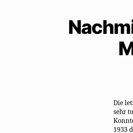
Nachmi
M
Die le
sehr t
Konnte
1933 d