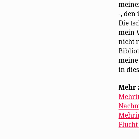
meiner
-, den
Die ts
mein W
nicht 
Biblio
meine 
in die
Mehr 
Mehrin
Nachmi
Mehrin
Flucht