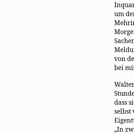
Inquar
um den
Mehrin
Morgen
Sachen
Meldun
von de
bei mi
Walter
Stunde
dass s
selbst
Eigent
„In zw