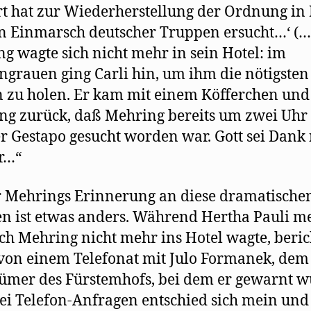
t hat zur Wiederherstellung der Ordnung in 
 Einmarsch deutscher Truppen ersucht…‘ (…
g wagte sich nicht mehr in sein Hotel: im
grauen ging Carli hin, um ihm die nötigsten
 zu holen. Er kam mit einem Köfferchen und
g zurück, daß Mehring bereits um zwei Uhr
r Gestapo gesucht worden war. Gott sei Dank 
r…“
 Mehrings Erinnerung an diese dramatische
n ist etwas anders. Während Hertha Pauli me
ich Mehring nicht mehr ins Hotel wagte, beric
 von einem Telefonat mit Julo Formanek, dem
ümer des Fürstemhofs, bei dem er gewarnt w
ei Telefon-Anfragen entschied sich mein und