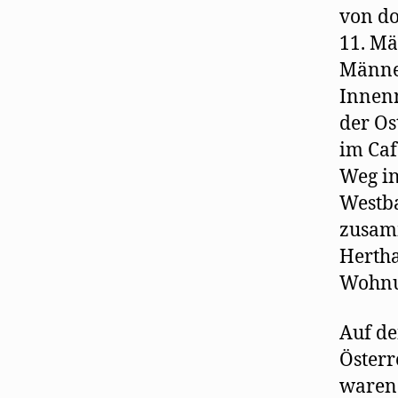
von do
11. Mä
Männer
Innenm
der Os
im Caf
Weg in
Westba
zusamm
Hertha
Wohnun
Auf de
Österr
waren.