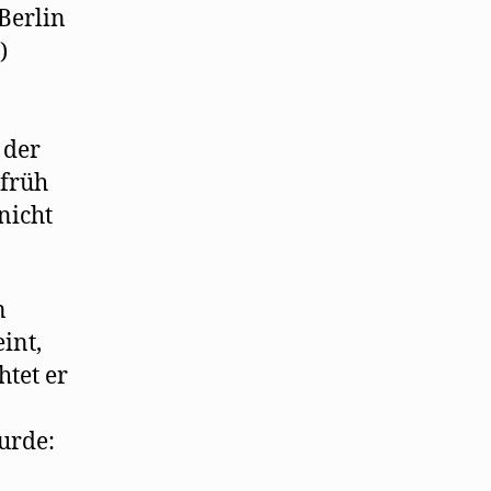
Berlin
)
 der
 früh
nicht
n
int,
htet er
urde: