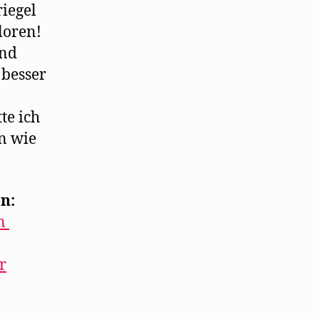
riegel
rloren!
Und
 besser
te ich
n wie
n:
en
r