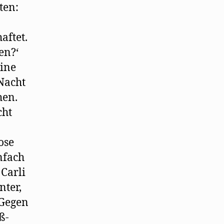
ten:
aftet.
en?‘
eine
Nacht
hen.
cht
ose
nfach
 Carli
nter,
 Gegen
ß-