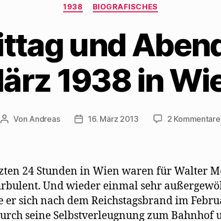
Kategorien
1938
BIOGRAFISCHES
ttag und Abend 
ärz 1938 in Wi
Von
Andreas
16. März 2013
2 Kommentare
Beitragsautor
Beitragsdatum
tzten 24 Stunden in Wien waren für Walter 
urbulent. Und wieder einmal sehr außergewö
 er sich nach dem Reichstagsbrand im Febru
urch seine Selbstverleugnung zum Bahnhof 