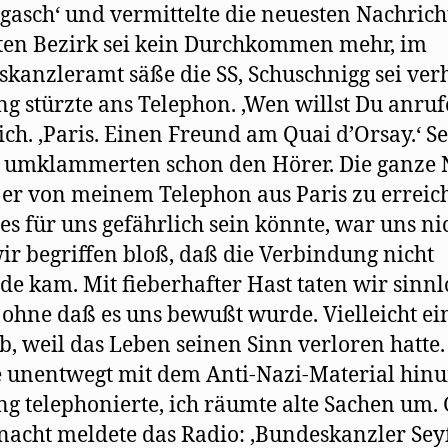
gasch‘ und vermittelte die neuesten Nachrich
ten Bezirk sei kein Durchkommen mehr, im
kanzleramt säße die SS, Schuschnigg sei verh
g stürzte ans Telephon. ‚Wen willst Du anruf
 ich. ‚Paris. Einen Freund am Quai d’Orsay.‘ S
 umklammerten schon den Hörer. Die ganze 
 er von meinem Telephon aus Paris zu erreic
es für uns gefährlich sein könnte, war uns ni
wir begriffen bloß, daß die Verbindung nicht
de kam. Mit fieberhafter Hast taten wir sinnl
 ohne daß es uns bewußt wurde. Vielleicht ei
b, weil das Leben seinen Sinn verloren hatte.
 unentwegt mit dem Anti-Nazi-Material hinu
g telephonierte, ich räumte alte Sachen um.
nacht meldete das Radio: ‚Bundeskanzler Sey