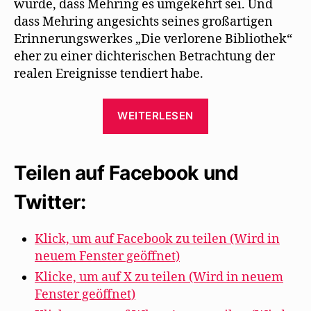
wurde, dass Mehring es umgekehrt sei. Und
dass Mehring angesichts seines großartigen
Erinnerungswerkes „Die verlorene Bibliothek“
eher zu einer dichterischen Betrachtung der
realen Ereignisse tendiert habe.
„Mehrings
WEITERLESEN
Vermieter
hilft
heute
Teilen auf Facebook und
vor
Twitter:
80
Jahren
bei
Klick, um auf Facebook zu teilen (Wird in
neuem Fenster geöffnet)
der
Flucht
Klicke, um auf X zu teilen (Wird in neuem
Fenster geöffnet)
aus