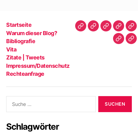
Startseite
Startseite
Warum
Bibliografie
Vita
Zit
Warum dieser Blog?
dieser
|
Bibliografie
Impres
Re
Blog?
Tw
Vita
Zitate | Tweets
Impressum/Datenschutz
Rechteanfrage
Suche
nach:
Schlagwörter