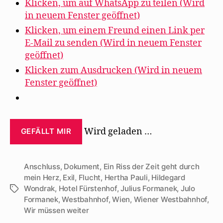
Wien“
Klicken, um auf WhatsApp zu teilen (Wird
in neuem Fenster geöffnet)
Klicken, um einem Freund einen Link per
E-Mail zu senden (Wird in neuem Fenster
geöffnet)
Klicken zum Ausdrucken (Wird in neuem
Fenster geöffnet)
Wird geladen …
GEFÄLLT MIR
Anschluss
,
Dokument
,
Ein Riss der Zeit geht durch
mein Herz
,
Exil
,
Flucht
,
Hertha Pauli
,
Hildegard
Wondrak
,
Hotel Fürstenhof
,
Julius Formanek
,
Julo
Schlagwörter
Formanek
,
Westbahnhof
,
Wien
,
Wiener Westbahnhof
,
Wir müssen weiter