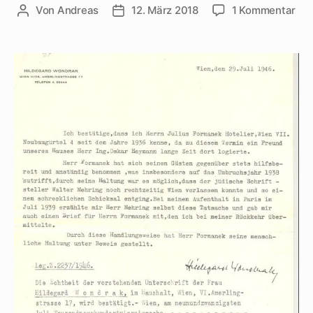
zu
Von
Andreas
12. März 2018
1 Kommentar
Beitragsautor
Beitragsdatum
Meh
Ver
hilf
heu
vor
80
Jah
bei
der
Flu
aus
Wi