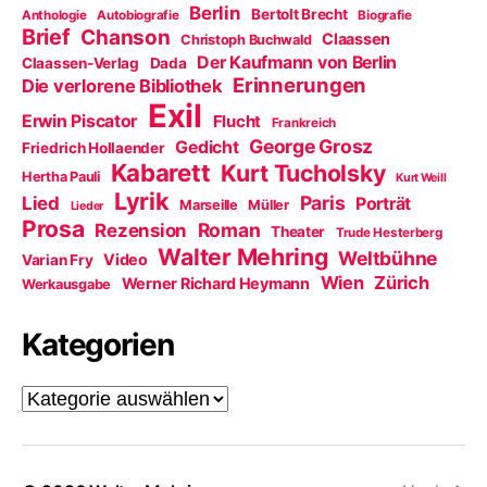
Berlin
Bertolt Brecht
Anthologie
Autobiografie
Biografie
Brief
Chanson
Claassen
Christoph Buchwald
Der Kaufmann von Berlin
Claassen-Verlag
Dada
Erinnerungen
Die verlorene Bibliothek
Exil
Erwin Piscator
Flucht
Frankreich
George Grosz
Gedicht
Friedrich Hollaender
Kabarett
Kurt Tucholsky
Hertha Pauli
Kurt Weill
Lyrik
Paris
Lied
Porträt
Marseille
Müller
Lieder
Prosa
Roman
Rezension
Theater
Trude Hesterberg
Walter Mehring
Weltbühne
Video
Varian Fry
Wien
Zürich
Werner Richard Heymann
Werkausgabe
Kategorien
Kategorien