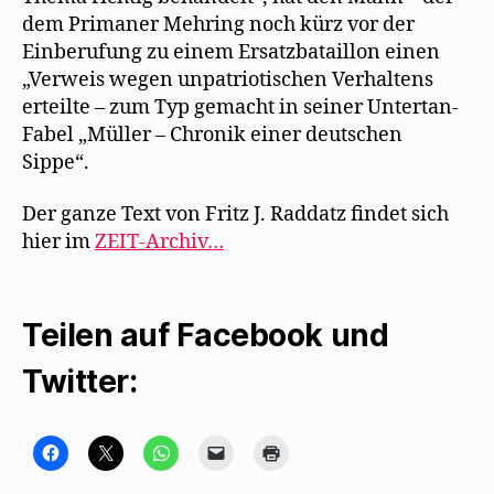
dem Primaner Mehring noch kürz vor der
Einberufung zu einem Ersatzbataillon einen
„Verweis wegen unpatriotischen Verhaltens
erteilte – zum Typ gemacht in seiner Untertan-
Fabel „Müller – Chronik einer deutschen
Sippe“.
Der ganze Text von Fritz J. Raddatz findet sich
hier im
ZEIT-Archiv…
Teilen auf Facebook und
Twitter:
K
K
K
K
K
l
l
l
l
l
i
i
i
i
i
c
c
c
c
c