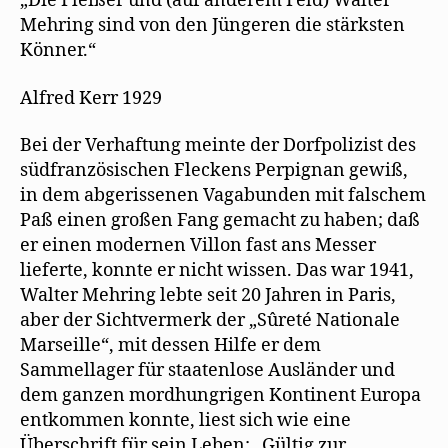
„Die Fleißer und (auf anderem Feld) Walter
f
ö
r
gratuliert
Mehring sind von den Jüngeren die stärksten
n
f
d
Mehring
e
f
i
Könner.“
t
n
n
zum
)
e
n
t
e
85.
)
u
Alfred Kerr 1929
e
in
m
der
F
e
Bei der Verhaftung meinte der Dorfpolizist des
ZEIT
n
s
südfranzösischen Fleckens Perpignan gewiß,
t
e
in dem abgerissenen Vagabunden mit falschem
r
Paß einen großen Fang gemacht zu haben; daß
g
e
er einen modernen Villon fast ans Messer
ö
f
lieferte, konnte er nicht wissen. Das war 1941,
f
n
Walter Mehring lebte seit 20 Jahren in Paris,
e
t
aber der Sichtvermerk der „Sûreté Nationale
)
Marseille“, mit dessen Hilfe er dem
Sammellager für staatenlose Ausländer und
dem ganzen mordhungrigen Kontinent Europa
entkommen konnte, liest sich wie eine
Überschrift für sein Leben: „Gültig zur