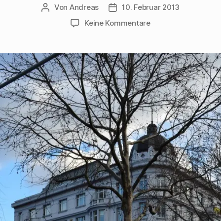
Von
Andreas
10. Februar 2013
Beitragsautor
Beitragsdatum
zu
Keine Kommentare
Walter
Mehrings
Bibliothek
im
Wiener
Hotel
Fürstenhof