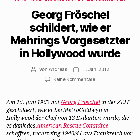
e
n
n
M
s
u
s
n
a
t
Georg Fröschel
e
t
e
i
e
m
e
u
l
r
F
r
e
z
g
schildert, wie er
e
g
m
u
e
n
e
F
s
ö
s
ö
e
e
f
Mehrings Vorgesetzter
t
f
n
n
f
e
f
s
d
n
r
n
t
e
e
g
e
e
n
t
in Hollywood wurde
e
t
r
(
)
ö
)
g
W
f
e
i
f
ö
r
n
Von
f
Andreas
d
11. Juni 2012
Beitragsautor
Beitragsdatum
e
f
i
t
n
n
zu
Keine Kommentare
)
e
n
t
e
Georg
)
u
Fröschel
e
m
schildert,
Am 15. Juni 1962 hat
Georg Fröschel
F
in der ZEIT
e
wie
geschildert, wie er bei MetroGoldwyn in
n
er
s
Hollywood der Chef von 13 Exilanten wurde, die
t
Mehrings
e
es dank des
American Rescue Commitee
r
Vorgesetzter
g
schafften, rechtzeitig 1940/41 aus Frankreich vor
in
e
ö