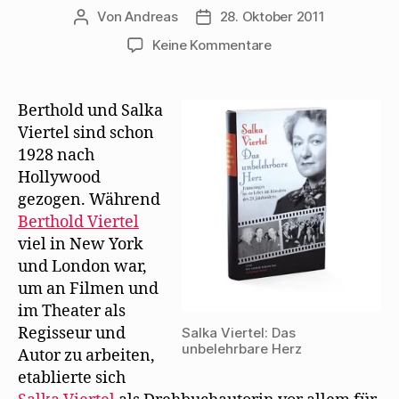
t
f
n
n
f
e
f
s
d
n
Von
Andreas
28. Oktober 2011
Beitragsautor
Beitragsdatum
r
n
t
e
e
g
e
e
n
t
zu
Keine Kommentare
e
t
r
(
)
ö
)
g
W
2.
f
e
i
f
ö
r
Mai
n
f
d
1941:
e
f
i
Berthold und Salka
t
n
n
Feier
)
e
n
Viertel sind schon
t
e
zum
)
u
1928 nach
70.
e
Hollywood
m
Geburtstag
F
gezogen. Während
e
von
n
Berthold Viertel
Heinrich
s
t
Mann
viel in New York
e
r
bei
und London war,
g
Salka
e
um an Filmen und
ö
Viertel
f
im Theater als
f
n
Regisseur und
Salka Viertel: Das
e
unbelehrbare Herz
t
Autor zu arbeiten,
)
etablierte sich