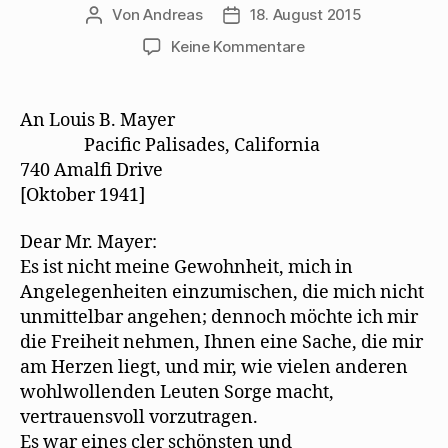
Von
Andreas
18. August 2015
Beitragsautor
Beitragsdatum
zu
Keine Kommentare
Thomas
Mann
setzt
An Louis B. Mayer
sich
Pacific Palisades, California
für
740 Amalﬁ Drive
Mehring
[Oktober 1941]
und
Kollegen
Dear Mr. Mayer:
ein
Es ist nicht meine Gewohnheit, mich in
Angelegenheiten einzumischen, die mich nicht
unmittelbar angehen; dennoch möchte ich mir
die Freiheit nehmen, Ihnen eine Sache, die mir
am Herzen liegt, und mir, wie vielen anderen
wohlwollenden Leuten Sorge macht,
vertrauensvoll vorzutragen.
Es war eines cler schönsten und