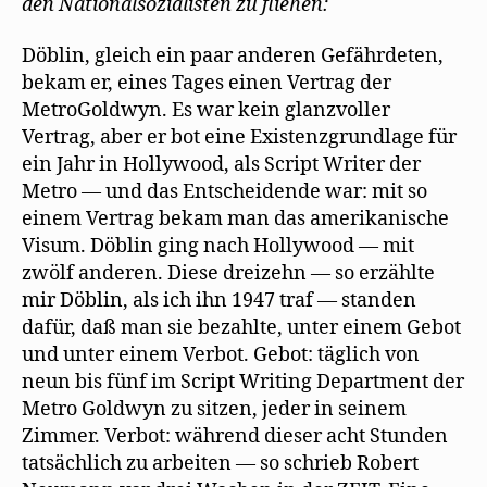
den Nationalsozialisten zu fliehen:
Hollywood
f
f
wurde
n
e
Döblin, gleich ein paar anderen Gefährdeten,
t
)
bekam er, eines Tages einen Vertrag der
MetroGoldwyn. Es war kein glanzvoller
Vertrag, aber er bot eine Existenzgrundlage für
ein Jahr in Hollywood, als Script Writer der
Metro — und das Entscheidende war: mit so
einem Vertrag bekam man das amerikanische
Visum. Döblin ging nach Hollywood — mit
zwölf anderen. Diese dreizehn — so erzählte
mir Döblin, als ich ihn 1947 traf — standen
dafür, daß man sie bezahlte, unter einem Gebot
und unter einem Verbot. Gebot: täglich von
neun bis fünf im Script Writing Department der
Metro Goldwyn zu sitzen, jeder in seinem
Zimmer. Verbot: während dieser acht Stunden
tatsächlich zu arbeiten — so schrieb Robert