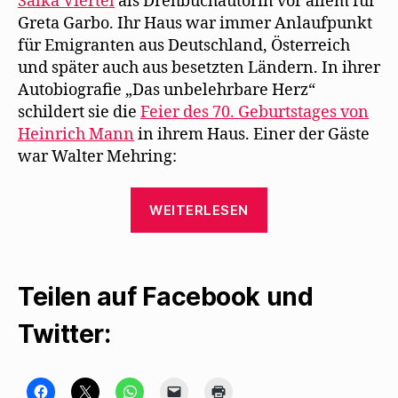
Salka Viertel
als Drehbuchautorin vor allem für
Greta Garbo. Ihr Haus war immer Anlaufpunkt
für Emigranten aus Deutschland, Österreich
und später auch aus besetzten Ländern. In ihrer
Autobiografie „Das unbelehrbare Herz“
schildert sie die
Feier des 70. Geburtstages von
Heinrich Mann
in ihrem Haus. Einer der Gäste
war Walter Mehring:
„2.
WEITERLESEN
Mai
1941:
Feier
Teilen auf Facebook und
zum
70.
Twitter:
Geburtstag
von
Heinrich
K
K
K
K
K