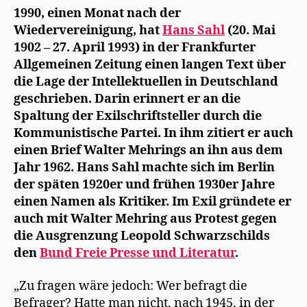
erinnert
e
1990, einen Monat nach der
m
sich
F
Wiedervereinigung, hat
Hans Sahl
(20. Mai
e
an
n
1902 – 27. April 1993) in der Frankfurter
den
s
t
Allgemeinen Zeitung einen langen Text über
Antikommunisten
e
r
die Lage der Intellektuellen in Deutschland
Walter
g
e
geschrieben. Darin erinnert er an die
Mehring
ö
Spaltung der Exilschriftsteller durch die
f
f
Kommunistische Partei. In ihm zitiert er auch
n
e
einen Brief Walter Mehrings an ihn aus dem
t
)
Jahr 1962. Hans Sahl machte sich im Berlin
der späten 1920er und frühen 1930er Jahre
einen Namen als Kritiker. Im Exil gründete er
auch mit Walter Mehring aus Protest gegen
die Ausgrenzung Leopold Schwarzschilds
den
Bund Freie Presse und Literatur
.
„Zu fragen wäre jedoch: Wer befragt die
Befrager? Hatte man nicht, nach 1945, in der