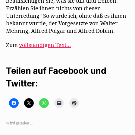
beaufsichtigen Sie, was sie tun und treiben.
Erzählen Sie ihnen nichts von dieser
Unterredung“ So wurde ich, ohne daß es ihnen
bekannt wurde, der Vorgesetzte von Walter
Mehring, Alfred Polgar und Alfred Döblin.
Zum
vollständigen Text…
Teilen auf Facebook und
Twitter:
K
K
K
K
K
l
l
l
l
l
i
i
i
i
i
c
c
c
c
c
k
k
k
k
k
,
e
e
e
e
Wird geladen …
u
,
n
n
n
m
u
,
,
z
a
m
u
u
u