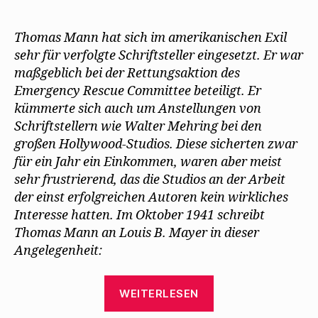
Thomas
e
t
r
(
)
ö
)
g
W
Mann
f
e
i
f
ö
r
setzt
Thomas Mann hat sich im amerikanischen Exil
n
f
d
sich
e
f
i
sehr für verfolgte Schriftsteller eingesetzt. Er war
t
n
n
für
)
e
n
maßgeblich bei der Rettungsaktion des
t
e
Mehring
)
u
Emergency Rescue Committee beteiligt. Er
e
und
m
kümmerte sich auch um Anstellungen von
andere
F
e
Schriftstellern wie Walter Mehring bei den
ein
n
s
großen Hollywood-Studios. Diese sicherten zwar
t
e
für ein Jahr ein Einkommen, waren aber meist
r
g
sehr frustrierend, das die Studios an der Arbeit
e
ö
der einst erfolgreichen Autoren kein wirkliches
f
Interesse hatten. Im Oktober 1941 schreibt
f
n
Thomas Mann an Louis B. Mayer in dieser
e
t
Angelegenheit:
)
„Thomas
WEITERLESEN
Mann