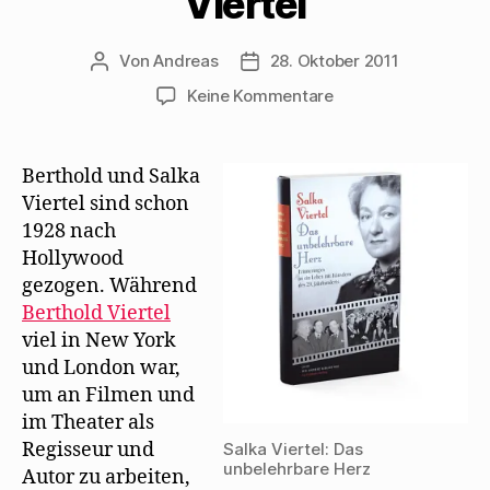
Viertel
Von
Andreas
28. Oktober 2011
Beitragsautor
Beitragsdatum
zu
Keine Kommentare
2.
Mai
1941:
Berthold und Salka
Feier
Viertel sind schon
zum
1928 nach
70.
Hollywood
Geburtstag
gezogen. Während
von
Berthold Viertel
Heinrich
Mann
viel in New York
bei
und London war,
Salka
um an Filmen und
Viertel
im Theater als
Regisseur und
Salka Viertel: Das
unbelehrbare Herz
Autor zu arbeiten,