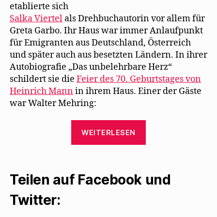
etablierte sich
Salka Viertel
als Drehbuchautorin vor allem für
Greta Garbo. Ihr Haus war immer Anlaufpunkt
für Emigranten aus Deutschland, Österreich
und später auch aus besetzten Ländern. In ihrer
Autobiografie „Das unbelehrbare Herz“
schildert sie die
Feier des 70. Geburtstages von
Heinrich Mann
in ihrem Haus. Einer der Gäste
war Walter Mehring:
„2.
WEITERLESEN
Mai
1941:
Feier
Teilen auf Facebook und
zum
70.
Twitter:
Geburtstag