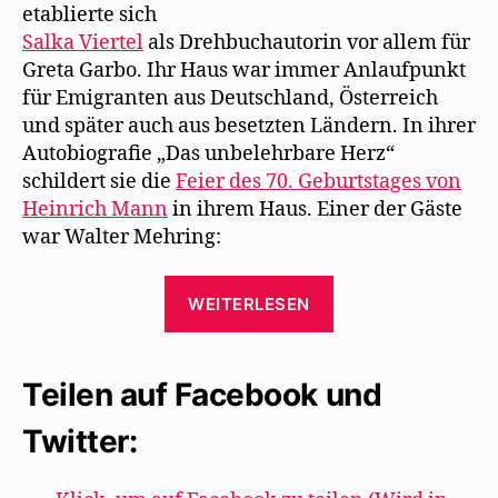
etablierte sich
Salka Viertel
als Drehbuchautorin vor allem für
Greta Garbo. Ihr Haus war immer Anlaufpunkt
für Emigranten aus Deutschland, Österreich
und später auch aus besetzten Ländern. In ihrer
Autobiografie „Das unbelehrbare Herz“
schildert sie die
Feier des 70. Geburtstages von
Heinrich Mann
in ihrem Haus. Einer der Gäste
war Walter Mehring:
„2.
WEITERLESEN
Mai
1941:
Feier
Teilen auf Facebook und
zum
Twitter:
70.
Geburtstag