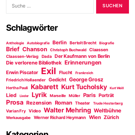
Suche
nach:
Schlagwörter
Berlin
Bertolt Brecht
Anthologie
Autobiografie
Biografie
Brief
Chanson
Claassen
Christoph Buchwald
Der Kaufmann von Berlin
Claassen-Verlag
Dada
Erinnerungen
Die verlorene Bibliothek
Exil
Erwin Piscator
Flucht
Frankreich
George Grosz
Gedicht
Friedrich Hollaender
Kabarett
Kurt Tucholsky
Hertha Pauli
Kurt Weill
Lyrik
Paris
Lied
Porträt
Marseille
Müller
Lieder
Prosa
Roman
Rezension
Theater
Trude Hesterberg
Walter Mehring
Weltbühne
Video
Varian Fry
Wien
Zürich
Werner Richard Heymann
Werkausgabe
Kategorien