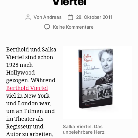
Viertel
Von
Andreas
28. Oktober 2011
Beitragsautor
Beitragsdatum
zu
Keine Kommentare
2.
Mai
1941:
Berthold und Salka
Feier
Viertel sind schon
zum
1928 nach
70.
Hollywood
Geburtstag
gezogen. Während
von
Berthold Viertel
Heinrich
Mann
viel in New York
bei
und London war,
Salka
um an Filmen und
Viertel
im Theater als
Regisseur und
Salka Viertel: Das
unbelehrbare Herz
Autor zu arbeiten,