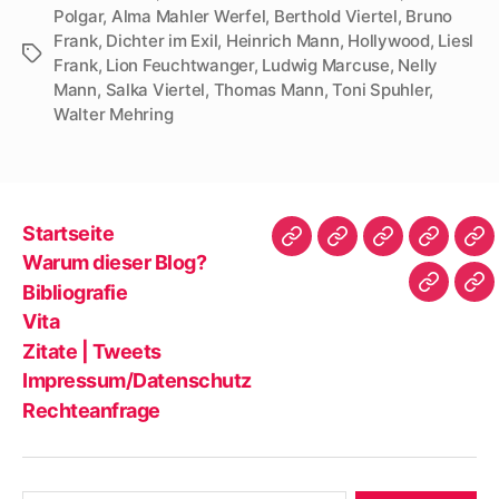
Polgar
,
Alma Mahler Werfel
,
Berthold Viertel
,
Bruno
Frank
,
Dichter im Exil
,
Heinrich Mann
,
Hollywood
,
Liesl
Schlagwörter
Frank
,
Lion Feuchtwanger
,
Ludwig Marcuse
,
Nelly
Mann
,
Salka Viertel
,
Thomas Mann
,
Toni Spuhler
,
Walter Mehring
Startseite
Startseite
Warum
Bibliografie
Vita
Zit
Warum dieser Blog?
dieser
|
Bibliografie
Impres
Re
Blog?
Tw
Vita
Zitate | Tweets
Impressum/Datenschutz
Rechteanfrage