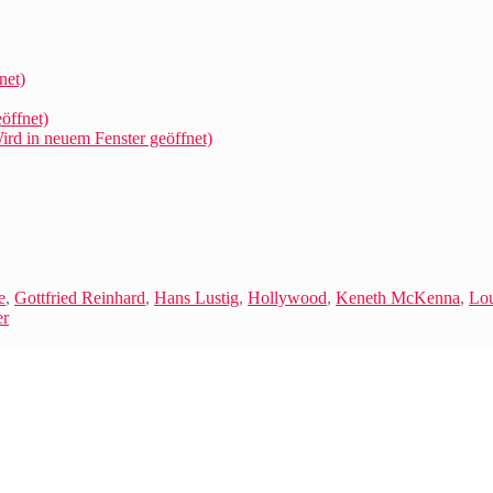
und
andere
ein
net)
öffnet)
rd in neuem Fenster geöffnet)
e
,
Gottfried Reinhard
,
Hans Lustig
,
Hollywood
,
Keneth McKenna
,
Lou
er