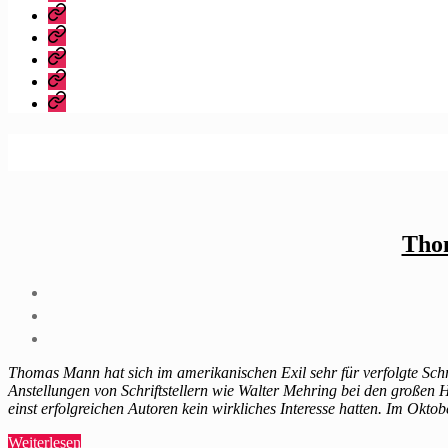
dieser
Bibliografie
Blog?
Vita
Zitate
|
Impressum/Datenschutz
Tweets
Rechteanfrage
Thom
Thomas Mann hat sich im amerikanischen Exil sehr für verfolgte Schr
Anstellungen von Schriftstellern wie Walter Mehring bei den großen H
einst erfolgreichen Autoren kein wirkliches Interesse hatten. Im Ok
„Thomas
Weiterlesen