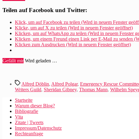
Mann
setzt
Teilen auf Facebook und Twitter:
sich
für
Klick, um auf Facebook zu teilen (Wird in neuem Fenster geöff
Mehring
Klicke, um auf X zu teilen (Wird in neuem Fenster geöffnet)
und
Klicken, um auf WhatsApp zu teilen (Wird in neuem Fenster ge
andere
Klicken, um einem Freund einen Link per E-Mail zu senden (Wi
ein“
Klicken zum Ausdrucken (Wird in neuem Fenster geöffnet)
Gefällt mir
Wird geladen …
Schlagwörter
Alfred Döblin
,
Alfred Polgar
,
Emergency Rescue Committe
Writers Guild
,
Sheridan Gibney
,
Thomas Mann
,
Wilhelm Spey
Startseite
Warum dieser Blog?
Bibliografie
Vita
Zitate | Tweets
Impressum/Datenschutz
Rechteanfrage