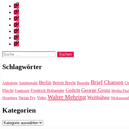
Startseite
Warum
dieser
Bibliografie
Blog?
Vita
Zitate
|
Impressum/Datenschutz
Tweets
Rechteanfrage
Suche
nach:
Schlagwörter
Brief
Chanson
Berlin
Bertolt Brecht
Ch
Anthologie
Autobiografie
Biografie
George Grosz
Gedicht
Flucht
Friedrich Hollaender
Hertha Pau
Frankreich
Walter Mehring
Weltbühne
Video
Varian Fry
Werkausga
Hesterberg
Kategorien
Kategorien