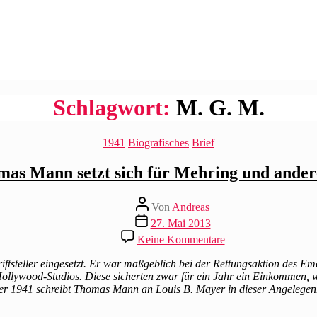
Schlagwort:
M. G. M.
Kategorien
1941
Biografisches
Brief
as Mann setzt sich für Mehring und ander
Beitragsautor
Von
Andreas
Beitragsdatum
27. Mai 2013
zu
Keine Kommentare
Thomas
Mann
iftsteller eingesetzt. Er war maßgeblich bei der Rettungsaktion des 
setzt
ollywood-Studios. Diese sicherten zwar für ein Jahr ein Einkommen, wa
sich
tober 1941 schreibt Thomas Mann an Louis B. Mayer in dieser Angelegen
für
Mehring