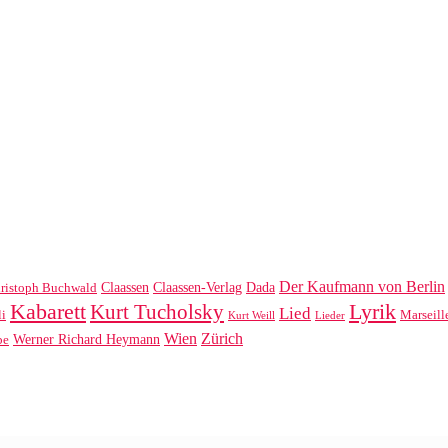
Der Kaufmann von Berlin
Claassen
Claassen-Verlag
Dada
ristoph Buchwald
Kabarett
Kurt Tucholsky
Lyrik
Lied
li
Marseill
Kurt Weill
Lieder
Wien
Zürich
Werner Richard Heymann
be