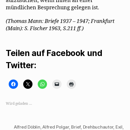
aufzusuchen, wenn Ihnen an einer
mündlichen Besprechung gelegen ist.
(Thomas Mann: Briefe 1937 – 1947; Frankfurt
(Main): S. Fischer 1963, S.211 ff.)
Teilen auf Facebook und
Twitter:
K
K
K
K
K
l
l
l
l
l
i
i
i
i
i
c
c
c
c
c
k
k
k
k
k
,
e
e
e
e
Wird geladen …
u
,
n
n
n
m
u
,
,
z
a
m
u
u
u
u
a
m
m
m
f
u
a
e
A
F
f
u
i
u
Alfred Döblin
,
Alfred Polgar
,
Brief
,
Drehbuchautor
,
Exil
,
a
X
f
n
s