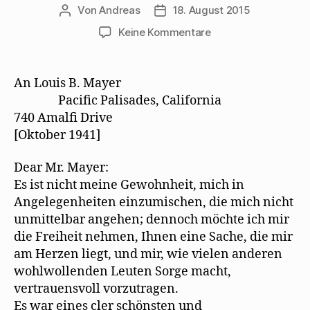
Von
Andreas
18. August 2015
Beitragsautor
Beitragsdatum
zu
Keine Kommentare
Thomas
Mann
setzt
An Louis B. Mayer
sich
Pacific Palisades, California
für
740 Amalﬁ Drive
Mehring
[Oktober 1941]
und
Kollegen
Dear Mr. Mayer:
ein
Es ist nicht meine Gewohnheit, mich in
Angelegenheiten einzumischen, die mich nicht
unmittelbar angehen; dennoch möchte ich mir
die Freiheit nehmen, Ihnen eine Sache, die mir
am Herzen liegt, und mir, wie vielen anderen
wohlwollenden Leuten Sorge macht,
vertrauensvoll vorzutragen.
Es war eines cler schönsten und