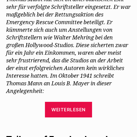
e
t
r
(
)
sich
ö
)
g
W
sehr für verfolgte Schriftsteller eingesetzt. Er war
f
e
i
für
f
ö
r
maßgeblich bei der Rettungsaktion des
n
f
d
Mehring
e
f
i
Emergency Rescue Committee beteiligt. Er
und
t
n
n
)
e
n
kümmerte sich auch um Anstellungen von
andere
t
e
)
u
Schriftstellern wie Walter Mehring bei den
ein
e
m
großen Hollywood-Studios. Diese sicherten zwar
F
für ein Jahr ein Einkommen, waren aber meist
e
n
sehr frustrierend, das die Studios an der Arbeit
s
t
der einst erfolgreichen Autoren kein wirkliches
e
r
Interesse hatten. Im Oktober 1941 schreibt
g
e
Thomas Mann an Louis B. Mayer in dieser
ö
f
Angelegenheit:
f
n
e
t
„Thomas
)
WEITERLESEN
Mann
setzt
sich