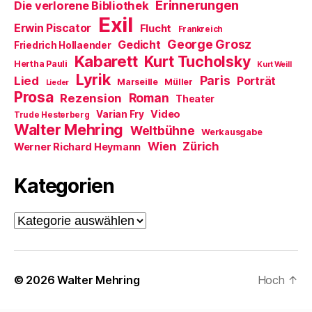
Erinnerungen
Die verlorene Bibliothek
n
s
Exil
t
Erwin Piscator
Flucht
Frankreich
e
r
George Grosz
Gedicht
Friedrich Hollaender
g
Kabarett
Kurt Tucholsky
e
Hertha Pauli
Kurt Weill
ö
Lyrik
f
Paris
Lied
Porträt
Marseille
Müller
Lieder
f
Prosa
Roman
n
Rezension
Theater
e
Video
Varian Fry
t
Trude Hesterberg
)
Walter Mehring
Weltbühne
Werkausgabe
Wien
Zürich
Werner Richard Heymann
Kategorien
Kategorien
© 2026
Walter Mehring
Hoch
↑