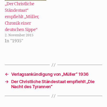
e
deutschen
„Der Christliche
t
)
Kleinbürgertums
Ständestaat“
geschrieben, vom
empfiehlt „Müller,
Eintritt der
Chronik einer
Germanen bis in
deutschen Sippe“
unsere Zeit. Der
2. November 2015
In "1935"
Tacituslehrer
Doktor Armin
Müller,
Oberstudienrat an
einem Berliner
Gymnasium, soll im
←
Verlagsankündigung von „Müller“ 1936
Auftrag des
→
Der Christliche Ständestaat empfiehlt „Die
Nacht des Tyrannen“
Kultusministeriums
…