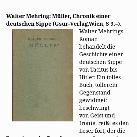
die
Hoffnung
auf
Walter Mehring: Müller, Chronik einer
Einheitsfront
deutschen Sippe (Gsur-Verlag,Wien, S 9.–).
Walter Mehrings
Roman
behandelt die
Geschichte einer
deutschen Sippe
von Tacitus bis
Hitler. Ein tolles
Buch, tollerem
Gegenstand
gewidmet:
beschwingt
von Geist und
Ironie, reißt es den
Leser fort, der die