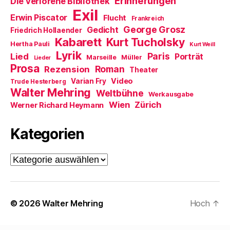
Erinnerungen
Die verlorene Bibliothek
Exil
Erwin Piscator
Flucht
Frankreich
George Grosz
Gedicht
Friedrich Hollaender
Kabarett
Kurt Tucholsky
Hertha Pauli
Kurt Weill
Lyrik
Paris
Lied
Porträt
Marseille
Müller
Lieder
Prosa
Roman
Rezension
Theater
Video
Varian Fry
Trude Hesterberg
Walter Mehring
Weltbühne
Werkausgabe
Wien
Zürich
Werner Richard Heymann
Kategorien
Kategorien
© 2026
Walter Mehring
Hoch
↑