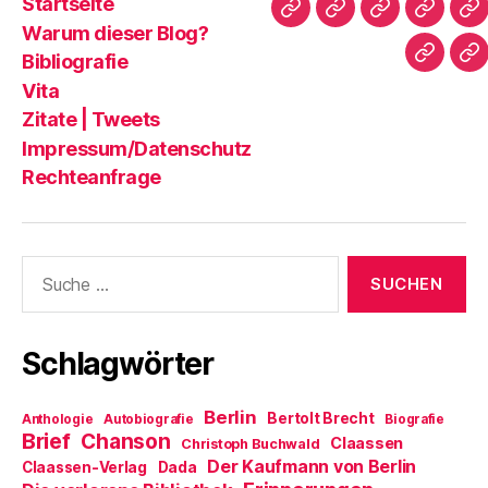
Startseite
Startseite
Warum
Bibliografie
Vita
Zi
Warum dieser Blog?
dieser
|
Bibliografie
Impres
Re
Blog?
T
Vita
Zitate | Tweets
Impressum/Datenschutz
Rechteanfrage
Suche
nach:
Schlagwörter
Berlin
Bertolt Brecht
Anthologie
Autobiografie
Biografie
Brief
Chanson
Claassen
Christoph Buchwald
Der Kaufmann von Berlin
Claassen-Verlag
Dada