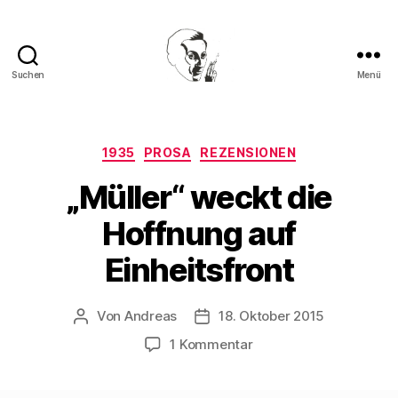
Suchen
Menü
Walter
Mehring
Kategorien
1935
PROSA
REZENSIONEN
„Müller“ weckt die
Hoffnung auf
Einheitsfront
Von
Andreas
18. Oktober 2015
Beitragsautor
Beitragsdatum
zu
1 Kommentar
„Müller“
weckt