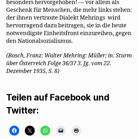
besonders hervorgehoben! — vor allem als
Geschenk für Menschen, die mehr links stehen:
der ihnen vertraute Dialekt Mehrings wird
hervorragend dazu beitragen, sie in die heute
notwendigste Einheitsfront einzureihen, gegen
den Nationalsozialismus.
(Bosch, Franz: Walter Mehring: Müller; in: Sturm
über Österreich Folge 36/37 3. Jg. vom 22.
Dezember 1935, S. 8)
Teilen auf Facebook und
Twitter:
K
K
K
K
K
l
l
l
l
l
i
i
i
i
i