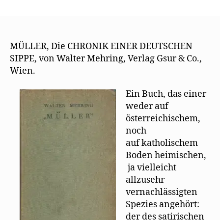
„Der
Christliche
Ständestaat“
empfiehlt
„Müller,
MÜLLER, Die CHRONIK EINER DEUTSCHEN
Chronik
SIPPE, von Walter Mehring, Verlag Gsur & Co.,
einer
Wien.
deutschen
Sippe“
Ein Buch, das einer
weder auf
österreichischem,
noch
auf katholischem
Boden heimischen,
ja vielleicht
allzusehr
vernachlässigten
Spezies angehört:
der des satirischen