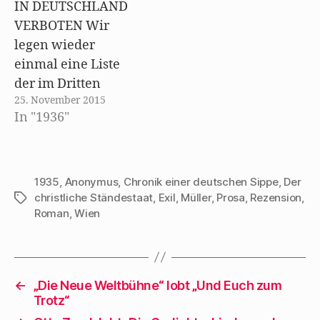
ö
IN DEUTSCHLAND
f
f
VERBOTEN Wir
n
e
legen wieder
t
)
einmal eine Liste
der im Dritten
25. November 2015
Reich verbotenen
In "1936"
ausländischen
Druckschriften vor.
Sie umfaßt diesmal
die Zeit vom 8.
1935
,
Anonymus
,
Chronik einer deutschen Sippe
,
Der
christliche Ständestaat
,
Exil
,
Müller
,
Prosa
,
Rezension
,
Schlagwörter
Jänner bis 29.
Roman
,
Wien
Februar. Die 30
Verbotsnummern
verteilen sich auf 12
Länder, und zwar
←
„Die Neue Weltbühne“ lobt „Und Euch zum
entfallen auf die
Trotz“
Schweiz 7, auf