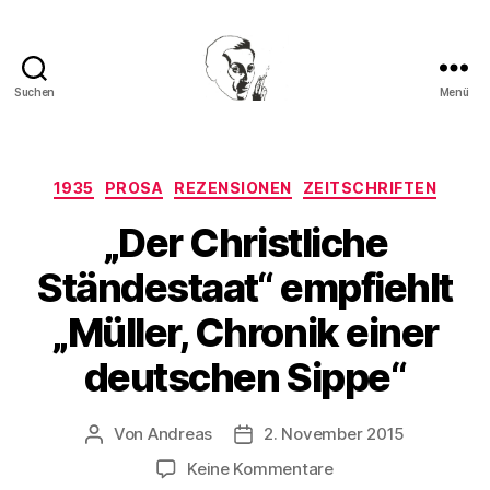
Suchen
Menü
Walter
Mehring
Kategorien
1935
PROSA
REZENSIONEN
ZEITSCHRIFTEN
„Der Christliche
Ständestaat“ empfiehlt
„Müller, Chronik einer
deutschen Sippe“
Von
Andreas
2. November 2015
Beitragsautor
Beitragsdatum
zu
Keine Kommentare