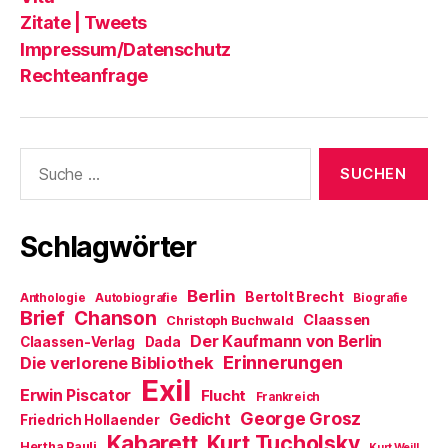
Zitate | Tweets
Impressum/Datenschutz
Rechteanfrage
Suche
nach:
Schlagwörter
Berlin
Bertolt Brecht
Anthologie
Autobiografie
Biografie
Brief
Chanson
Claassen
Christoph Buchwald
Der Kaufmann von Berlin
Claassen-Verlag
Dada
Erinnerungen
Die verlorene Bibliothek
Exil
Erwin Piscator
Flucht
Frankreich
George Grosz
Gedicht
Friedrich Hollaender
Kabarett
Kurt Tucholsky
Hertha Pauli
Kurt Weill