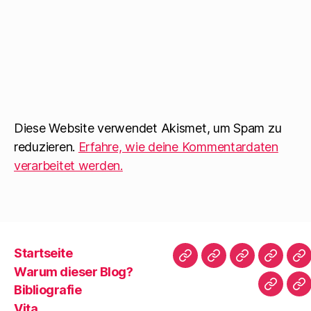
Diese Website verwendet Akismet, um Spam zu
reduzieren.
Erfahre, wie deine Kommentardaten
verarbeitet werden.
Startseite
Startseite
Warum
Bibliografie
Vita
Zi
Warum dieser Blog?
dieser
|
Bibliografie
Impres
Re
Blog?
T
Vita