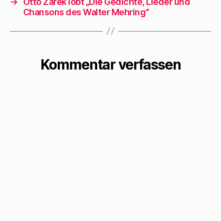
→
Otto Zarek lobt „Die Gedichte, Lieder und
Frankreich 6, auf
Chansons des Walter Mehring“
Oesterreich 5, auf
die Tschechoslowak
ei, Danzig…
Kommentar verfassen