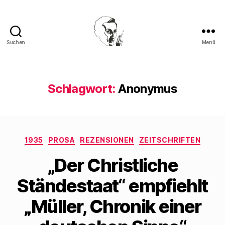
Suchen
Menü
Walter
Mehring
Schlagwort:
Anonymus
Kategorien
1935
PROSA
REZENSIONEN
ZEITSCHRIFTEN
„Der Christliche
Ständestaat“ empfiehlt
„Müller, Chronik einer