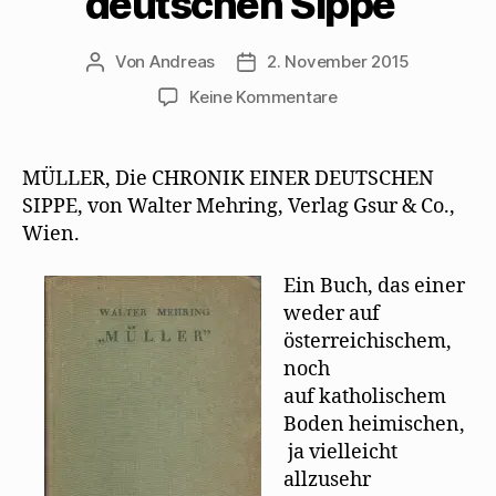
deutschen Sippe“
Von
Andreas
2. November 2015
Beitragsautor
Beitragsdatum
zu
Keine Kommentare
„Der
Christliche
Ständestaat“
MÜLLER, Die CHRONIK EINER DEUTSCHEN
empfiehlt
SIPPE, von Walter Mehring, Verlag Gsur & Co.,
„Müller,
Wien.
Chronik
einer
Ein Buch, das einer
deutschen
weder auf
Sippe“
österreichischem,
noch
auf katholischem
Boden heimischen,
ja vielleicht
allzusehr