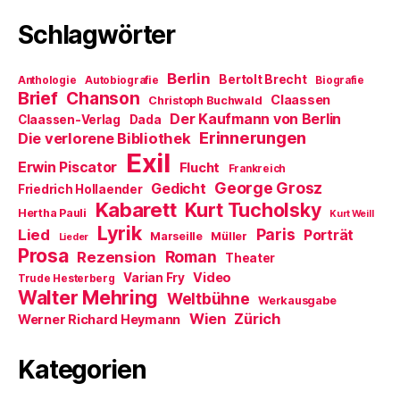
Schlagwörter
Berlin
Bertolt Brecht
Anthologie
Autobiografie
Biografie
Brief
Chanson
Claassen
Christoph Buchwald
Der Kaufmann von Berlin
Claassen-Verlag
Dada
Erinnerungen
Die verlorene Bibliothek
Exil
Erwin Piscator
Flucht
Frankreich
George Grosz
Gedicht
Friedrich Hollaender
Kabarett
Kurt Tucholsky
Hertha Pauli
Kurt Weill
Lyrik
Paris
Lied
Porträt
Marseille
Müller
Lieder
Prosa
Roman
Rezension
Theater
Video
Varian Fry
Trude Hesterberg
Walter Mehring
Weltbühne
Werkausgabe
Wien
Zürich
Werner Richard Heymann
Kategorien