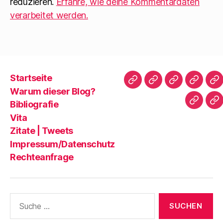
reduzieren.
Erfahre, wie deine Kommentardaten
verarbeitet werden.
Startseite
Startseite
Warum
Bibliografie
Vita
Zi
Warum dieser Blog?
dieser
|
Bibliografie
Impres
Re
Blog?
T
Vita
Zitate | Tweets
Impressum/Datenschutz
Rechteanfrage
Suche
nach: