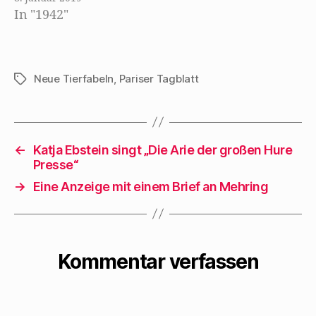
In "1942"
e Sache, ein
Sammelsurium
faulster Witze, ein
grobes Gedicht -
Neue Tierfabeln
,
Pariser Tagblatt
Schlagwörter
zum…
←
Katja Ebstein singt „Die Arie der großen Hure
Presse“
→
Eine Anzeige mit einem Brief an Mehring
Kommentar verfassen