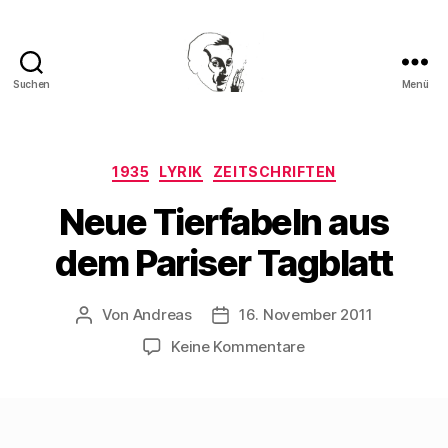
Suchen
Menü
Walter
Mehring
Kategorien
1935
LYRIK
ZEITSCHRIFTEN
Neue Tierfabeln aus
dem Pariser Tagblatt
Von
Andreas
16. November 2011
Beitragsautor
Beitragsdatum
zu
Keine Kommentare
Neue
Tierfabeln
aus
dem