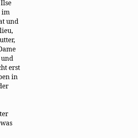
Ilse
l im
rat und
ieu,
tter,
 Dame
t und
ht erst
ben in
der
ter
 was