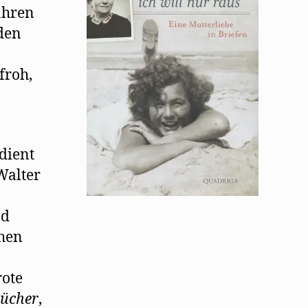
Winter
ahren
in
iden
Paris
froh,
dient
Walter
nd
hen
rote
ücher
,