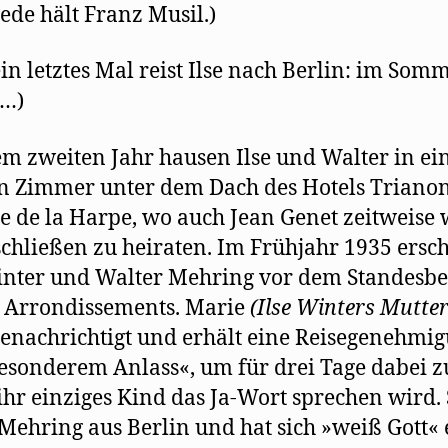
ede hält Franz Musil.)
in letztes Mal reist Ilse nach Berlin: im Som
(…)
em zweiten Jahr hausen Ilse und Walter in e
n Zimmer unter dem Dach des Hotels Trianon
e de la Harpe, wo auch Jean Genet zeitweise 
schließen zu heiraten. Im Frühjahr 1935 ersc
inter und Walter Mehring vor dem Standesb
. Arrondissements. Marie
(Ilse Winters Mutter
enachrichtigt und erhält eine Reisegenehmi
esonderem Anlass«, um für drei Tage dabei zu
hr einziges Kind das Ja-Wort sprechen wird. 
Mehring aus Berlin und hat sich »weiß Gott«