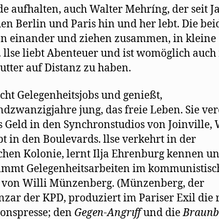
e aufhalten, auch Walter Mehríng, der seit J
en Berlin und Paris hin und her lebt. Die be
en einander und ziehen zusammen, in kleine
. llse liebt Abenteuer und ist womöglich auch 
utter auf Distanz zu haben.
cht Gelegenheitsjobs und genießt,
dzwanzigjahre jung, das freie Leben. Sie ver
s Geld in den Synchronstudios von Joinville, 
bt in den Boulevards. llse verkehrt in der
chen Kolonie, lernt Ilja Ehrenburg kennen u
immt Gelegenheitsarbeiten im kommunistisc
 von Willi Münzenberg. (Münzenberg, der
zar der KPD, produziert im Pariser Exil die 
ionspresse; den
Gegen-Angrıff
und die
Braunb