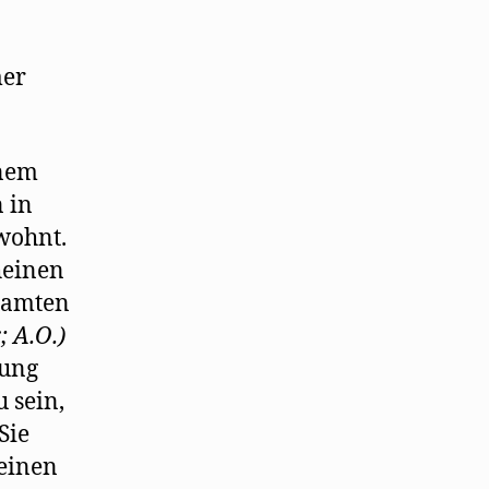
mer
inem
 in
wohnt.
heinen
eamten
; A.O.)
gung
 sein,
Sie
 einen