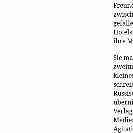
Freund
zwisch
gefall
Hotels
ihre M
Sie ma
zweiun
kleine
schrei
Russis
übern
Verlag
Medien
Agitat