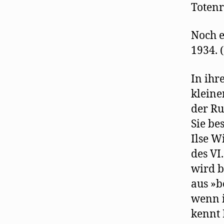
Totenr
Noch e
1934. 
In ihr
kleine
der Ru
Sie be
Ilse W
des VI
wird b
aus »b
wenn i
kennt 