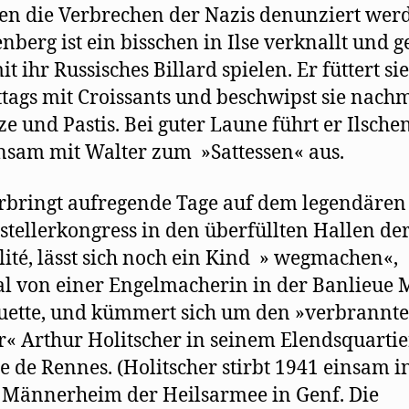
en die Verbrechen der Nazis denunziert werd
berg ist ein bisschen in Ilse verknallt und g
t ihr Russisches Billard spielen. Er füttert sie
tags mit Croissants und beschwipst sie nachm
ze und Pastis. Bei guter Laune führt er Ilsche
sam mit Walter zum »Sattessen« aus.
erbringt aufregende Tage auf dem legendären
tstellerkongress in den überfüllten Hallen de
ité, lässt sich noch ein Kind » wegmachen«,
l von einer Engelmacherin in der Banlieue 
uette, und kümmert sich um den »verbrannt
r« Arthur Holitscher in seinem Elendsquartie
e de Rennes. (Holitscher stirbt 1941 einsam i
Männerheim der Heilsarmee in Genf. Die