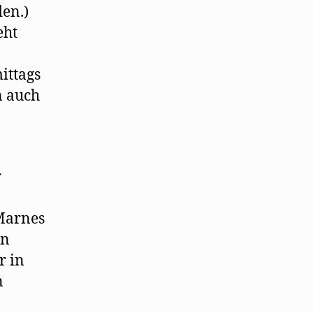
en.)
eht
ittags
n auch
r
Marnes
en
r in
n