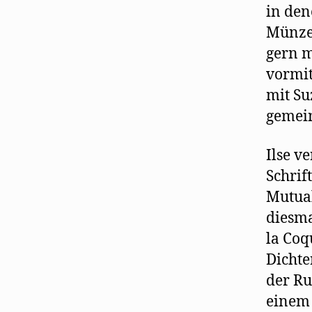
in den
Münzen
gern mi
vormit
mit Su
gemein
Ilse v
Schrif
Mutual
diesma
la Coq
Dichte
der Ru
einem 