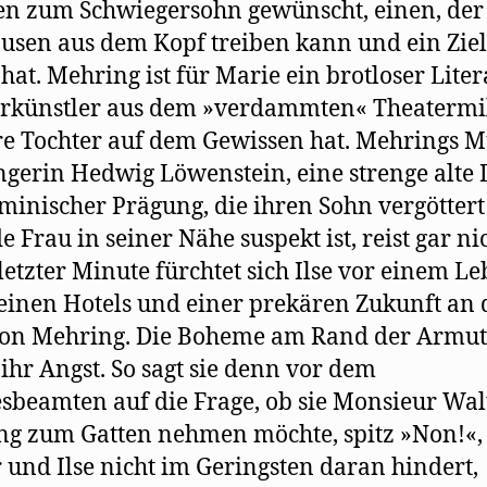
n zum Schwiegersohn gewünscht, einen, der 
ausen aus dem Kopf treiben kann und ein Zie
hat. Mehring ist für Marie ein brotloser Lite
rkünstler aus dem »verdammten« Theatermil
re Tochter auf dem Gewissen hat. Mehrings Mu
ngerin Hedwig Löwenstein, eine strenge alte
minischer Prägung, die ihren Sohn vergötter
e Frau in seiner Nähe suspekt ist, reist gar nic
 letzter Minute fürchtet sich Ilse vor einem Le
einen Hotels und einer prekären Zukunft an 
von Mehring. Die Boheme am Rand der Armut
ihr Angst. So sagt sie denn vor dem
sbeamten auf die Frage, ob sie Monsieur Wal
g zum Gatten nehmen möchte, spitz »Non!«,
 und Ilse nicht im Geringsten daran hindert,