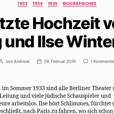
Kategorien
1933
1934
1935
BIOGRAFISCHES
tzte Hochzeit 
und Ilse Winter
Von
Andreas
28. Februar 2016
1 Kommenta
Beitragsautor
Beitragsdatum
 im Sommer 1933 sind alle Berliner Theater 
Leitung und viele jüdische Schauspieler und
eure arbeitslos. Ilse hört Schlimmes, fürchtet 
schließt, nach Paris zu fahren, wo sich schon