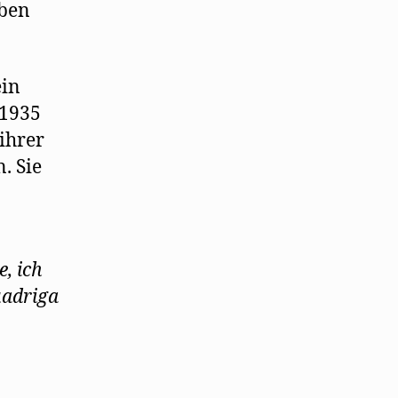
eben
ein
 1935
ihrer
. Sie
e, ich
uadriga