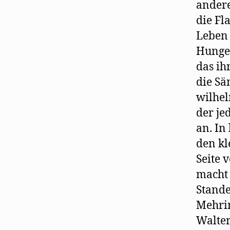
andere
die Fl
Leben 
Hunge
das ih
die Sä
wilhel
der jed
an. In
den kl
Seite 
macht 
Stande
Mehrin
Walter