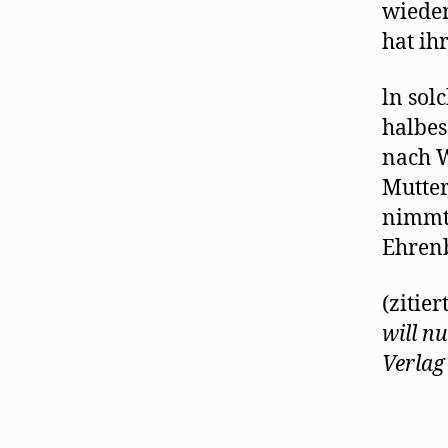
wieder
hat ih
ln sol
halbes
nach W
Mutter
nimmt 
Ehrenb
(zitier
will n
Verlag