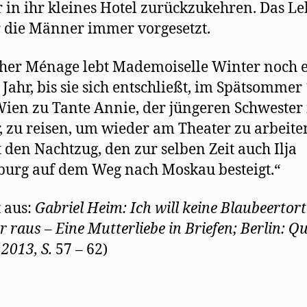
 in ihr kleines Hotel zurückzukehren. Das L
r die Männer immer vorgesetzt.
cher Ménage lebt Mademoiselle Winter noch 
 Jahr, bis sie sich entschließt, im Spätsommer
ien zu Tante Annie, der jüngeren Schwester 
, zu reisen, um wieder am Theater zu arbeiten
den Nachtzug, den zur selben Zeit auch Ilja
urg auf dem Weg nach Moskau besteigt.“
t aus:
Gabriel Heim: Ich will keine Blaubeertort
ur raus – Eine Mutterliebe in Briefen; Berlin: Q
 2013, S.
57 – 62)