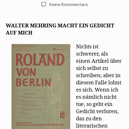
g
e
e
n
t
zu
Keine Kommentare
e
t
r
(
)
ö
)
g
W
PEM:
f
e
i
f
ö
r
WALTER
n
f
d
MEHRING
e
f
i
WALTER MEHRING MACHT EIN GEDICHT
t
n
n
MACHT
)
e
n
AUF MICH
t
e
EIN
)
u
e
GEDICHT
m
Nichts ist
AUF
F
schwerer, als
e
MICH
n
einen Artikel über
s
t
sich selbst zu
e
r
schreiben; aber in
g
e
diesem Falle lohnt
ö
f
es sich. Wenn ich
f
n
es nämlich nicht
e
t
tue, so geht ein
)
Gedicht verloren,
das zu den
literarischen