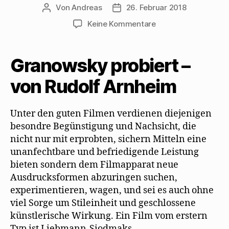
Von
Andreas
26. Februar 2018
Beitragsautor
Beitragsdatum
zu
Keine Kommentare
Rudolf
Arnheim
sieht
Granowsky probiert –
„Das
Spiel
von Rudolf Arnheim
vom
Leben“
Unter den guten Filmen verdienen diejenigen
skeptisch
besondre Begünstigung und Nachsicht, die
nicht nur mit erprobten, sichern Mitteln eine
unanfechtbare und befriedigende Leistung
bieten sondern dem Filmapparat neue
Ausdrucksformen abzuringen suchen,
experimentieren, wagen, und sei es auch ohne
viel Sorge um Stileinheit und geschlossene
künstlerische Wirkung. Ein Film vom erstern
Typ ist Liebmann-Siodmaks