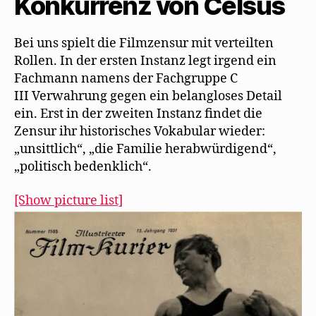
Konkurrenz von Celsus
t
n
n
Zensur
)
e
n
t
e
von
)
u
Bei uns spielt die Filmzensur mit verteilten
e
„Das
m
Lied
Rollen. In der ersten Instanz legt irgend ein
F
e
vom
Fachmann namens der Fachgruppe C
n
s
Leben“
III Verwahrung gegen ein belangloses Detail
t
e
ein. Erst in der zweiten Instanz findet die
r
g
Zensur ihr historisches Vokabular wieder:
e
ö
„unsittlich“, „die Familie herabwürdigend“,
f
f
„politisch bedenklich“.
n
e
t
)
[Show picture list]