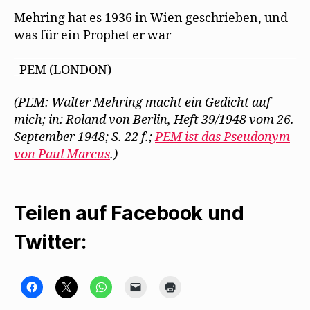
Mehring hat es 1936 in Wien geschrieben, und
was für ein Prophet er war
___________________________________________________
_
PEM (LONDON)
(PEM: Walter Mehring macht ein Gedicht auf
mich; in: Roland von Berlin, Heft 39/1948 vom 26.
September 1948; S. 22 f.;
PEM ist das Pseudonym
von Paul Marcus
.)
Teilen auf Facebook und
Twitter:
K
K
K
K
K
l
l
l
l
l
i
i
i
i
i