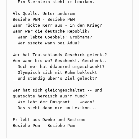
__
Ein Sternlein steht im Lexikon.

Als Quelle: Unter anderem

Besiehe PEM - Besiehe PEM.

Wann rückte Kerr aus - in den Krieg?

__
__
Wer siegte wann bei Adua?

Wer hat Teutschlands Geschick gelenkt?

__
__
__
und ständig über's Ziel geleckt?

Wer hat sich gleichgeschaltet -- und

__
__
Das steht dann nie im Lexikon...

Er lebt aus Dawke und Bestemm

Besiehe Pem - Besiehe Pem.