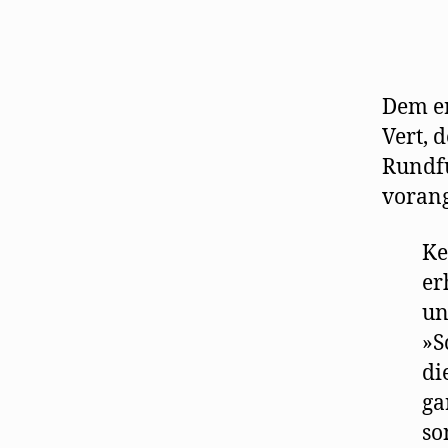
Dem er
Vert, 
Rundf
vorang
Ke
er
un
»S
di
ga
so