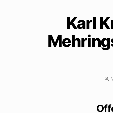
Karl K
Mehrings
Bei
Of