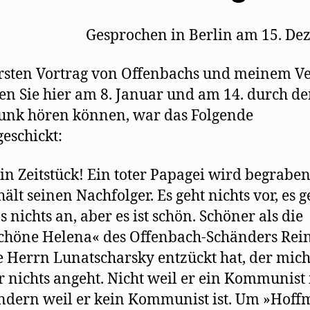
Gesprochen in Berlin am 15. D
sten Vortrag von Offenbachs und meinem Ve
den Sie hier am 8. Januar und am 14. durch d
unk hören können, war das Folgende
eschickt:
in Zeitstück! Ein toter Papagei wird begrabe
hält seinen Nachfolger. Es geht nichts vor, es g
s nichts an, aber es ist schön. Schöner als die
chöne Helena« des Offenbach-Schänders Rein
e Herrn Lunatscharsky entzückt hat, der mic
r nichts angeht. Nicht weil er ein Kommunist i
ndern weil er kein Kommunist ist. Um »Hof