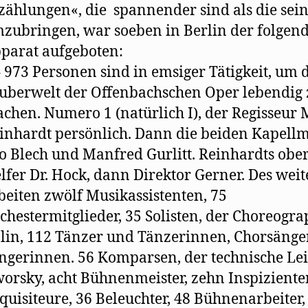
zählungen«, die spannender sind als die sei
zubringen, war soeben in Berlin der folgen
parat aufgeboten:
– 973 Personen sind in emsiger Tätigkeit, um 
uberwelt der Offenbachschen Oper lebendig 
chen. Numero 1 (natürlich I), der Regisseur
inhardt persönlich. Dann die beiden Kapellm
o Blech und Manfred Gurlitt. Reinhardts ober
lfer Dr. Hock, dann Direktor Gerner. Des wei
beiten zwölf Musikassistenten, 75
chestermitglieder, 35 Solisten, der Choreogra
lin, 112 Tänzer und Tänzerinnen, Chorsänge
ngerinnen. 56 Komparsen, der technische Lei
orsky, acht Bühnenmeister, zehn Inspiziente
quisiteure, 36 Beleuchter, 48 Bühnenarbeiter,