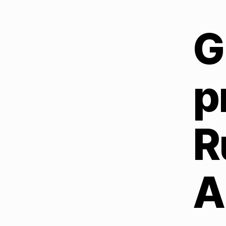
G
p
R
A