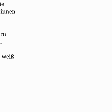
ie
rinnen
ern
.
, weiß