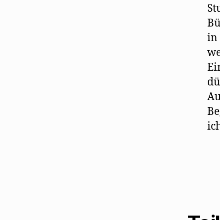
St
Bü
in
we
Ei
dü
Au
Be
ic