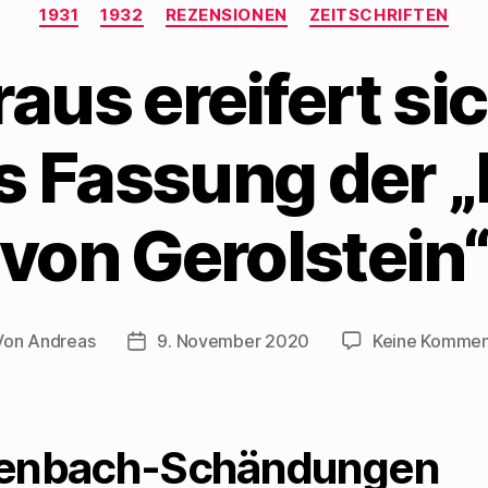
Kategorien
1931
1932
REZENSIONEN
ZEITSCHRIFTEN
raus ereifert si
 Fassung der 
von Gerolstein
Von
Andreas
9. November 2020
Keine Kommen
tragsautor
Beitragsdatum
fenbach-Schändungen