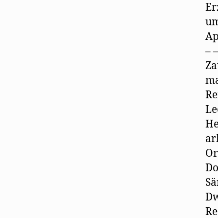
Er
um
Ap
– 
Za
ma
Re
Le
He
ar
Or
Do
Sä
Dw
Re