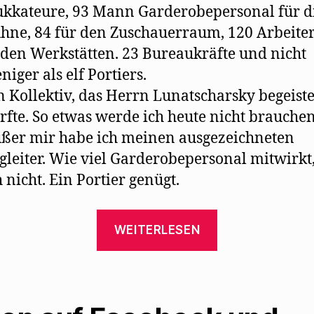
ukkateure, 93 Mann Garderobepersonal für d
hne, 84 für den Zuschauerraum, 120 Arbeite
 den Werkstätten. 23 Bureaukräfte und nicht
niger als elf Portiers.
n Kollektiv, das Herrn Lunatscharsky begeist
rfte. So etwas werde ich heute nicht brauchen
ßer mir habe ich meinen ausgezeichneten
gleiter. Wie viel Garderobepersonal mitwirkt
h nicht. Ein Portier genügt.
„Karl
WEITERLESEN
Kraus
ereifert
sich
über