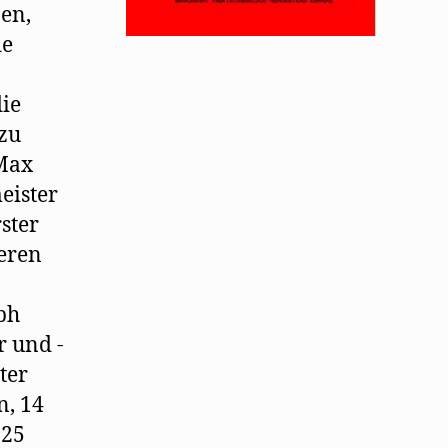
nen,
de
die
zu
 Max
eister
ster
teren
ph
r und -
ter
n, 14
 25