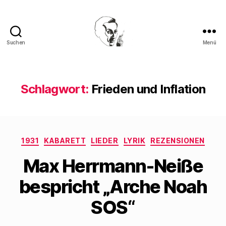
Suchen
Menü
Walter
Mehring
Schlagwort:
Frieden und Inflation
Kategorien
1931
KABARETT
LIEDER
LYRIK
REZENSIONEN
Max Herrmann-Neiße
bespricht „Arche Noah
SOS“