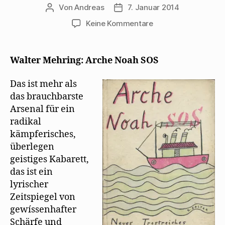
Von
Andreas
7. Januar 2014
Beitragsautor
Beitragsdatum
zu
Keine Kommentare
Max
Herrmann-
Neiße
Walter Mehring: Arche Noah SOS
bespricht
„Arche
Das ist mehr als
Noah
das brauchbarste
SOS“
Arsenal für ein
radikal
kämpferisches,
überlegen
geistiges Kabarett,
das ist ein
lyrischer
Zeitspiegel von
gewíssenhafter
Schärfe und