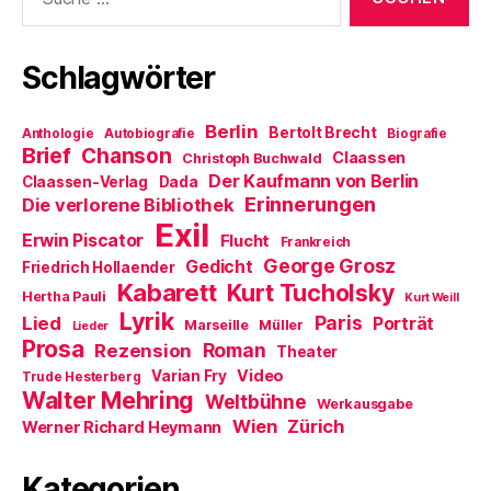
nach:
n
f
d
e
f
i
t
n
n
)
e
n
t
e
Schlagwörter
)
u
e
m
F
Berlin
e
Bertolt Brecht
Anthologie
Autobiografie
Biografie
n
Brief
Chanson
Claassen
Christoph Buchwald
s
t
Der Kaufmann von Berlin
Claassen-Verlag
Dada
e
Erinnerungen
r
Die verlorene Bibliothek
g
Exil
e
Erwin Piscator
Flucht
Frankreich
ö
f
George Grosz
Gedicht
Friedrich Hollaender
f
Kabarett
n
Kurt Tucholsky
Hertha Pauli
Kurt Weill
e
Lyrik
t
Paris
Lied
Porträt
Marseille
Müller
Lieder
)
Prosa
Roman
Rezension
Theater
Video
Varian Fry
Trude Hesterberg
Walter Mehring
Weltbühne
Werkausgabe
Wien
Zürich
Werner Richard Heymann
Kategorien