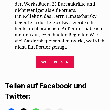
den Werkstätten. 23 Bureaukräfte und
nicht weniger als elf Portiers.
Ein Kollektiv, das Herrn Lunatscharsky
begeistern dürfte. So etwas werde ich
heute nicht brauchen. Außer mir habe ich
meinen ausgezeichneten Begleiter. Wie
viel Garderobepersonal mitwirkt, weiß ich
nicht. Ein Portier genügt.
„Karl
WEITERLESEN
Kraus
ereifert
sich
Teilen auf Facebook und
über
Mehrings
Twitter:
Fassung
der