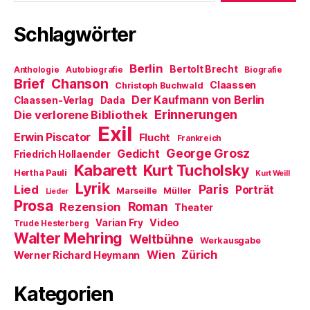
f
ö
r
n
f
d
e
f
i
Schlagwörter
t
n
n
)
e
n
t
e
)
u
Berlin
Bertolt Brecht
Anthologie
Autobiografie
Biografie
e
m
Brief
Chanson
Claassen
Christoph Buchwald
F
e
Der Kaufmann von Berlin
Claassen-Verlag
Dada
n
Erinnerungen
Die verlorene Bibliothek
s
t
Exil
e
Erwin Piscator
Flucht
Frankreich
r
George Grosz
g
Gedicht
Friedrich Hollaender
e
Kabarett
Kurt Tucholsky
ö
Hertha Pauli
Kurt Weill
f
Lyrik
Paris
Lied
f
Porträt
Marseille
Müller
Lieder
n
Prosa
Roman
Rezension
e
Theater
t
Video
Varian Fry
Trude Hesterberg
)
Walter Mehring
Weltbühne
Werkausgabe
Wien
Zürich
Werner Richard Heymann
Kategorien