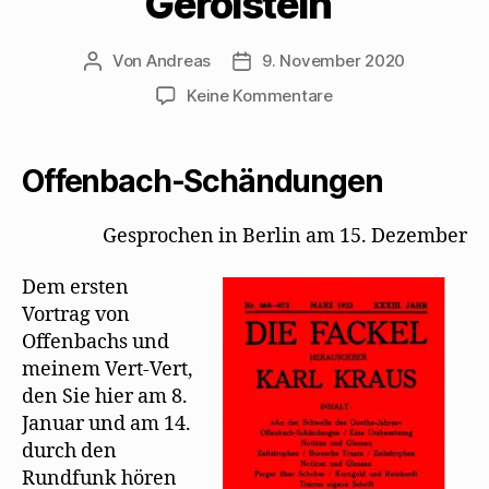
Gerolstein“
Von
Andreas
9. November 2020
Beitragsautor
Beitragsdatum
zu
Keine Kommentare
Karl
Kraus
ereifert
Offenbach-Schändungen
sich
über
Gesprochen in Berlin am 15. Dezember
Mehrings
Fassung
Dem ersten
der
„Herzogin
Vortrag von
von
Offenbachs und
Gerolstein“
meinem Vert-Vert,
den Sie hier am 8.
Januar und am 14.
durch den
Rundfunk hören