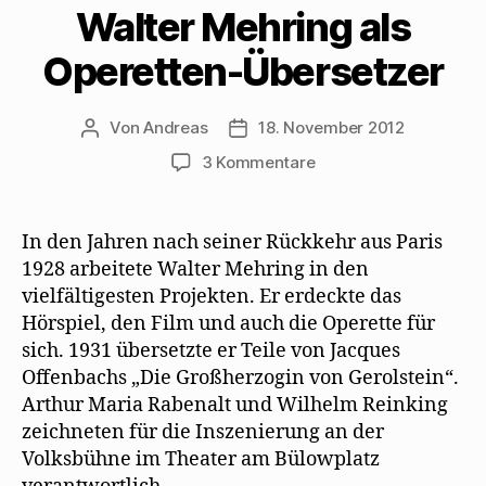
Walter Mehring als
e
n
n
M
s
u
s
n
a
t
e
t
e
i
e
m
e
u
l
r
Operetten-Übersetzer
F
r
e
z
g
e
g
m
u
e
n
e
F
s
ö
s
ö
e
e
f
t
Von
f
Andreas
n
n
18. November 2012
f
Beitragsautor
Beitragsdatum
e
f
s
d
n
r
n
t
e
e
zu
3 Kommentare
g
e
e
n
t
e
t
r
(
)
Walter
ö
)
g
W
Mehring
f
e
i
f
ö
r
als
In den Jahren nach seiner Rückkehr aus Paris
n
f
d
e
f
i
Operetten-
1928 arbeitete Walter Mehring in den
t
n
n
Übersetzer
)
e
n
vielfältigesten Projekten. Er erdeckte das
t
e
)
u
Hörspiel, den Film und auch die Operette für
e
m
sich. 1931 übersetzte er Teile von Jacques
F
e
Offenbachs „Die Großherzogin von Gerolstein“.
n
s
Arthur Maria Rabenalt und Wilhelm Reinking
t
e
zeichneten für die Inszenierung an der
r
g
Volksbühne im Theater am Bülowplatz
e
ö