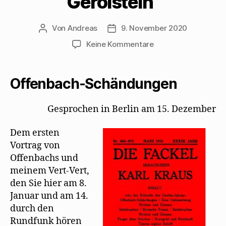
Gerolstein“
Von
Andreas
9. November 2020
Beitragsautor
Beitragsdatum
zu
Keine Kommentare
Karl
Kraus
ereifert
Offenbach-Schändungen
sich
über
Gesprochen in Berlin am 15. Dezember
Mehrings
Fassung
Dem ersten
der
„Herzogin
Vortrag von
von
Offenbachs und
Gerolstein“
meinem Vert-Vert,
den Sie hier am 8.
Januar und am 14.
durch den
Rundfunk hören