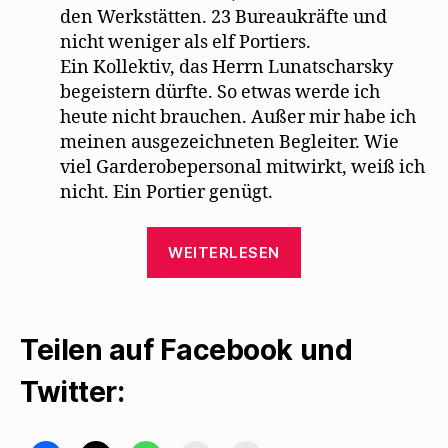
den Werkstätten. 23 Bureaukräfte und
nicht weniger als elf Portiers.
Ein Kollektiv, das Herrn Lunatscharsky
begeistern dürfte. So etwas werde ich
heute nicht brauchen. Außer mir habe ich
meinen ausgezeichneten Begleiter. Wie
viel Garderobepersonal mitwirkt, weiß ich
nicht. Ein Portier genügt.
„Karl
WEITERLESEN
Kraus
ereifert
sich
Teilen auf Facebook und
über
Mehrings
Twitter:
Fassung
der