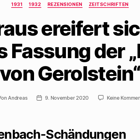
Kategorien
1931
1932
REZENSIONEN
ZEITSCHRIFTEN
raus ereifert si
 Fassung der 
von Gerolstein
Von
Andreas
9. November 2020
Keine Kommen
tragsautor
Beitragsdatum
fenbach-Schändungen