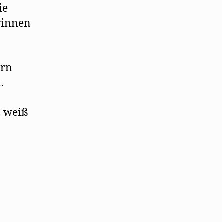
ie
rinnen
ern
.
, weiß