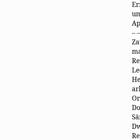
Er
um
Ap
– 
Za
ma
Re
Le
He
ar
Or
Do
Sä
Dw
Re