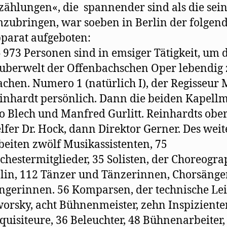
zählungen«, die spannender sind als die sei
zubringen, war soeben in Berlin der folgen
parat aufgeboten:
– 973 Personen sind in emsiger Tätigkeit, um 
uberwelt der Offenbachschen Oper lebendig 
chen. Numero 1 (natürlich I), der Regisseur
inhardt persönlich. Dann die beiden Kapellm
o Blech und Manfred Gurlitt. Reinhardts ober
lfer Dr. Hock, dann Direktor Gerner. Des wei
beiten zwölf Musikassistenten, 75
chestermitglieder, 35 Solisten, der Choreogra
lin, 112 Tänzer und Tänzerinnen, Chorsänge
ngerinnen. 56 Komparsen, der technische Lei
orsky, acht Bühnenmeister, zehn Inspiziente
quisiteure, 36 Beleuchter, 48 Bühnenarbeiter,