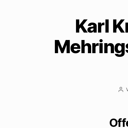
Karl K
Mehrings
Bei
Of