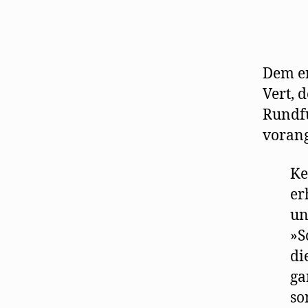
Dem er
Vert, 
Rundf
vorang
Ke
er
un
»S
di
ga
so