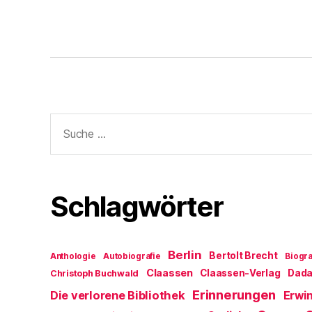
Suche
nach:
Schlagwörter
Berlin
Bertolt Brecht
Anthologie
Autobiografie
Biogra
Claassen
Claassen-Verlag
Dad
Christoph Buchwald
Erinnerungen
Die verlorene Bibliothek
Erwin