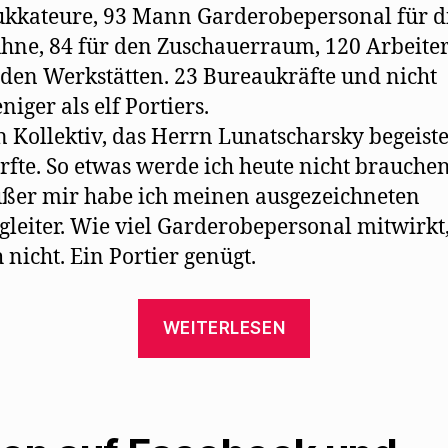
ukkateure, 93 Mann Garderobepersonal für d
hne, 84 für den Zuschauerraum, 120 Arbeite
 den Werkstätten. 23 Bureaukräfte und nicht
niger als elf Portiers.
n Kollektiv, das Herrn Lunatscharsky begeist
rfte. So etwas werde ich heute nicht brauchen
ßer mir habe ich meinen ausgezeichneten
gleiter. Wie viel Garderobepersonal mitwirkt
h nicht. Ein Portier genügt.
„Karl
WEITERLESEN
Kraus
ereifert
sich
über