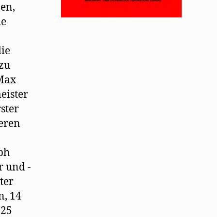
nen,
de
die
zu
 Max
eister
ster
teren
ph
r und -
ter
n, 14
 25