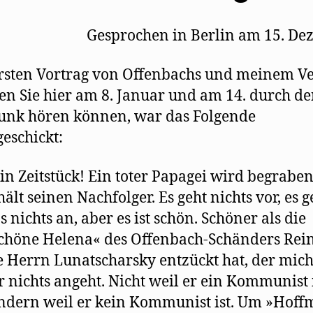
Gesprochen in Berlin am 15. D
sten Vortrag von Offenbachs und meinem Ve
den Sie hier am 8. Januar und am 14. durch d
unk hören können, war das Folgende
eschickt:
in Zeitstück! Ein toter Papagei wird begrabe
hält seinen Nachfolger. Es geht nichts vor, es g
s nichts an, aber es ist schön. Schöner als die
chöne Helena« des Offenbach-Schänders Rein
e Herrn Lunatscharsky entzückt hat, der mic
r nichts angeht. Nicht weil er ein Kommunist i
ndern weil er kein Kommunist ist. Um »Hof