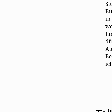
St
Bü
in
we
Ei
dü
Au
Be
ic