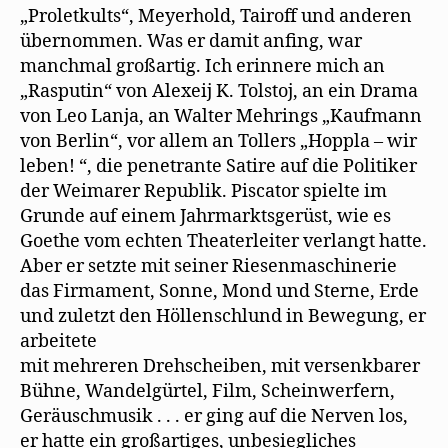
f
„Proletkults“, Meyerhold, Tairoff und anderen
f
n
übernommen. Was er damit anﬁng, war
e
t
manchmal großartig. Ich erinnere mich an
)
„Rasputin“ von Alexeij K. Tolstoj, an ein Drama
von Leo Lanja, an Walter Mehrings „Kaufmann
von Berlin“, vor allem an Tollers „Hoppla – wir
leben! “, die penetrante Satire auf die Politiker
der Weimarer Republik. Piscator spielte im
Grunde auf einem Jahrmarktsgerüst, wie es
Goethe vom echten Theaterleiter verlangt hatte.
Aber er setzte mit seiner Riesenmaschinerie
das Firmament, Sonne, Mond und Sterne, Erde
und zuletzt den Höllenschlund in Bewegung, er
arbeitete
mit mehreren Drehscheiben, mit versenkbarer
Bühne, Wandelgürtel, Film, Scheinwerfern,
Geräuschmusik . . . er ging auf die Nerven los,
er hatte ein großartiges, unbesiegliches