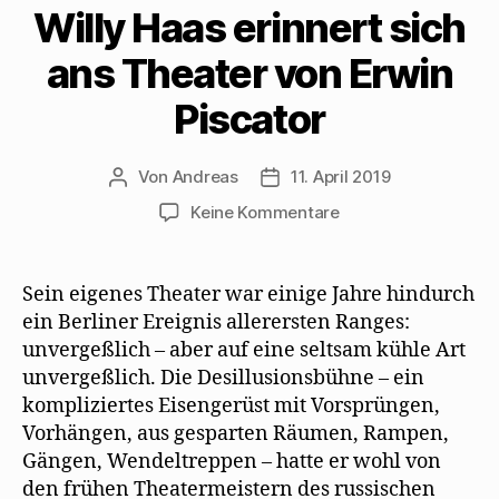
Willy Haas erinnert sich
e
n
n
M
s
u
s
n
a
t
e
t
e
i
e
m
e
u
l
r
ans Theater von Erwin
F
r
e
z
g
e
g
m
u
e
n
e
F
s
ö
Piscator
s
ö
e
e
f
t
f
n
n
f
e
f
s
d
n
r
n
t
e
e
g
e
e
n
t
Von
Andreas
11. April 2019
Beitragsautor
Beitragsdatum
e
t
r
(
)
ö
)
g
W
zu
Keine Kommentare
f
e
i
f
ö
r
Willy
n
f
d
Haas
e
f
i
t
n
n
erinnert
)
e
n
Sein eigenes Theater war einige Jahre hindurch
t
e
sich
)
u
ein Berliner Ereignis allerersten Ranges:
e
ans
unvergeßlich – aber auf eine seltsam kühle Art
m
Theater
F
unvergeßlich. Die Desillusionsbühne – ein
e
von
n
kompliziertes Eisengerüst mit Vorsprüngen,
s
Erwin
t
Vorhängen, aus gesparten Räumen, Rampen,
Piscator
e
r
Gängen, Wendeltreppen – hatte er wohl von
g
e
den frühen Theatermeistern des russischen
ö