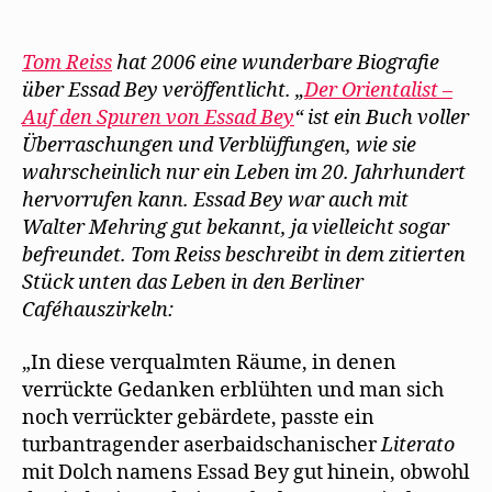
r
n
t
e
e
Tom
g
e
e
n
t
Reiss
e
t
r
(
)
ö
)
g
W
berichtet
f
e
i
Tom Reiss
hat 2006 eine wunderbare Biografie
f
ö
r
über
über Essad Bey veröffentlicht. „
n
f
d
Der Orientalist –
die
e
f
i
Auf den Spuren von Essad Bey
“ ist ein Buch voller
t
n
n
Freunde
)
e
n
Überraschungen und Verblüffungen, wie sie
t
e
Essad
)
u
wahrscheinlich nur ein Leben im 20. Jahrhundert
e
Bey
m
hervorrufen kann. Essad Bey war auch mit
und
F
e
Walter
Walter Mehring gut bekannt, ja vielleicht sogar
n
s
Mehring
befreundet. Tom Reiss beschreibt in dem zitierten
t
e
Stück unten das Leben in den Berliner
r
g
Caféhauszirkeln:
e
ö
f
f
„In diese verqualmten Räume, in denen
n
verrückte Gedanken erblühten und man sich
e
t
noch verrückter gebärdete, passte ein
)
turbantragender aserbaidschanischer
Literato
mit Dolch namens Essad Bey gut hinein, obwohl