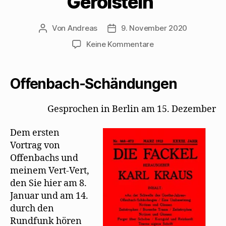
Gerolstein“
Von
Andreas
9. November 2020
Beitragsautor
Beitragsdatum
zu
Keine Kommentare
Karl
Kraus
ereifert
Offenbach-Schändungen
sich
über
Gesprochen in Berlin am 15. Dezember
Mehrings
Fassung
Dem ersten
der
„Herzogin
Vortrag von
von
Offenbachs und
Gerolstein“
meinem Vert-Vert,
den Sie hier am 8.
Januar und am 14.
durch den
Rundfunk hören