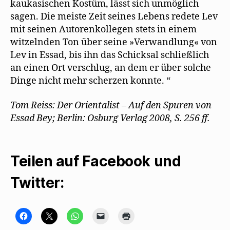
kaukasischen Kostüm, lässt sich unmöglich
sagen. Die meiste Zeit seines Lebens redete Lev
mit seinen Autorenkollegen stets in einem
witzelnden Ton über seine »Verwandlung« von
Lev in Essad, bis ihn das Schicksal schließlich
an einen Ort verschlug, an dem er über solche
Dinge nicht mehr scherzen konnte. “
Tom Reiss: Der Orientalist – Auf den Spuren von
Essad Bey; Berlin: Osburg Verlag 2008, S. 256 ff.
Teilen auf Facebook und
Twitter:
K
K
K
K
K
l
l
l
l
l
i
i
i
i
i