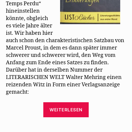
ö
Temps Perdu“
f
f
hineinstellen
n
e
könnte, obgleich
t
)
es viele Jahre älter
ist. Wir haben hier
auch schon den charakteristischen Satzbau von
Marcel Proust, in dem es dann später immer
schwerer und schwerer wird, den Weg vom
Anfang zum Ende eines Satzes zu ﬁnden.
Darüber hat in derselben Nummer der
LITERARISCHEN WELT Walter Mehring einen
reizenden Witz in Form einer Verlagsanzeige
gemacht:
„Willy
WEITERLESEN
Haas
erinnert
an