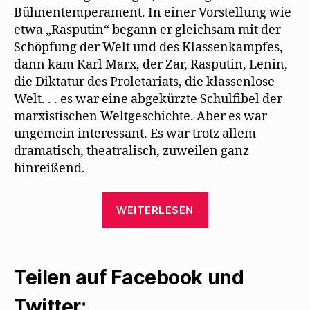
Bühnentemperament. In einer Vorstellung wie
etwa „Rasputin“ begann er gleichsam mit der
Schöpfung der Welt und des Klassenkampfes,
dann kam Karl Marx, der Zar, Rasputin, Lenin,
die Diktatur des Proletariats, die klassenlose
Welt. . . es war eine abgekürzte Schulﬁbel der
marxistischen Weltgeschichte. Aber es war
ungemein interessant. Es war trotz allem
dramatisch, theatralisch, zuweilen ganz
hinreißend.
„Willy
WEITERLESEN
Haas
erinnert
sich
Teilen auf Facebook und
ans
Theater
Twitter: