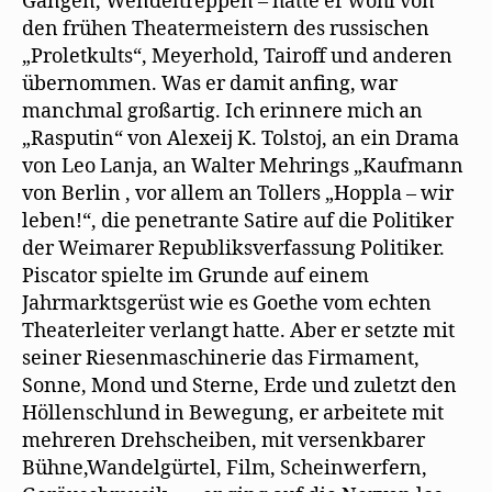
Gängen, Wendeltreppen – hatte er wohl von
e
n
den frühen Theatermeistern des russischen
s
„Proletkults“, Meyerhold, Tairoff und anderen
t
e
übernommen. Was er damit anfing, war
r
g
manchmal großartig. Ich erinnere mich an
e
ö
„Rasputin“ von Alexeij K. Tolstoj, an ein Drama
f
f
von Leo Lanja, an Walter Mehrings „Kaufmann
n
e
von Berlin , vor allem an Tollers „Hoppla – wir
t
)
leben!“, die penetrante Satire auf die Politiker
der Weimarer Republiksverfassung Politiker.
Piscator spielte im Grunde auf einem
Jahrmarktsgerüst wie es Goethe vom echten
Theaterleiter verlangt hatte. Aber er setzte mit
seiner Riesenmaschinerie das Firmament,
Sonne, Mond und Sterne, Erde und zuletzt den
Höllenschlund in Bewegung, er arbeitete mit
mehreren Drehscheiben, mit versenkbarer
Bühne,Wandelgürtel, Film, Scheinwerfern,