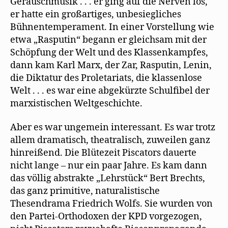
Geräuschmusik . . . er ging auf die Nerven los,
er hatte ein großartiges, unbesiegliches
Bühnentemperament. In einer Vorstellung wie
etwa „Rasputin“ begann er gleichsam mit der
Schöpfung der Welt und des Klassenkampfes,
dann kam Karl Marx, der Zar, Rasputin, Lenin,
die Diktatur des Proletariats, die klassenlose
Welt . . . es war eine abgekürzte Schulﬁbel der
marxistischen Weltgeschichte.
Aber es war ungemein interessant. Es war trotz
allem dramatisch, theatralisch, zuweilen ganz
hinreißend. Die Blütezeit Piscators dauerte
nicht lange – nur ein paar Jahre. Es kam dann
das völlig abstrakte „Lehrstück“ Bert Brechts,
das ganz primitive, naturalistische
Thesendrama Friedrich Wolfs. Sie wurden von
den Partei-Orthodoxen der KPD vorgezogen,