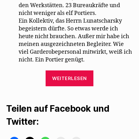
den Werkstätten. 23 Bureaukräfte und
nicht weniger als elf Portiers.
Ein Kollektiv, das Herrn Lunatscharsky
begeistern dürfte. So etwas werde ich
heute nicht brauchen. Außer mir habe ich
meinen ausgezeichneten Begleiter. Wie
viel Garderobepersonal mitwirkt, weiß ich
nicht. Ein Portier genügt.
„Karl
WEITERLESEN
Kraus
ereifert
sich
Teilen auf Facebook und
über
Mehrings
Twitter:
Fassung
der