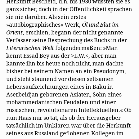
Herkunft Bescheid, d.h. bis 1930 wussten sie es
ganz sicher, doch in der Öffentlichkeit sprachen
sie nie darüber. Als sein erstes
»autobiographisches« Werk,
Öl und Blut im
Orient
, erschien, begann der nicht genannte
Verfasser seine Besprechung des Buchs in der
Literarischen Welt
folgendermaßen: »Man
kennt Essad Bey aus der >L.W.<, aber man
kannte ihn bis heute noch nicht, man dachte
bisher bei seinem Namen an ein Pseudonym,
und steht staunend vor diesen seltsamen
Lebensaufzeichnungen eines in Baku in
Aserbeidjan geborenen Asiaten, Sohn eines
mohammedanischen Feudalen und einer
russischen, revolutionären Intellektuellen.« Ob
nun Haas nur so tat, als ob der Herausgeber
tatsächlich im Unklaren war über die Herkunft
seines aus Russland geflohenen Kollegen im