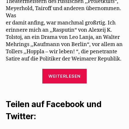
Theatermeistern des russischen ,,Proletkults“,
r
g
Meyerhold, Tairoff und anderen übernommen.
e
ö
Was
f
f
er damit anﬁng, war manchmal großrtig. Ich
n
e
erinnere mich an ,,Rasputin“ von Alexeij K.
t
)
Tolstoj, an ein Drama von Leo Lanja, an Walter
Mehrings ,,Kaufmann von Berlin“, vor allem an
Tollers ,,Hoppla – wir leben! “, die penetrante
Satire auf die Politiker der Weimarer Republik.
„Willy
WEITERLESEN
Haas
erinnert
sich
Teilen auf Facebook und
an
die
Twitter:
Piscator-
Bühne“