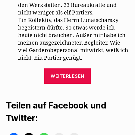
den Werkstätten. 23 Bureaukräfte und
nicht weniger als elf Portiers.
Ein Kollektiv, das Herrn Lunatscharsky
begeistern dürfte. So etwas werde ich
heute nicht brauchen. Außer mir habe ich
meinen ausgezeichneten Begleiter. Wie
viel Garderobepersonal mitwirkt, weiß ich
nicht. Ein Portier genügt.
„Karl
WEITERLESEN
Kraus
ereifert
sich
Teilen auf Facebook und
über
Mehrings
Twitter:
Fassung
der