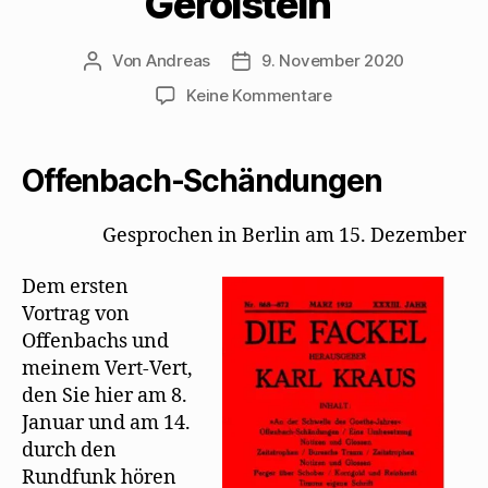
Gerolstein“
Von
Andreas
9. November 2020
Beitragsautor
Beitragsdatum
zu
Keine Kommentare
Karl
Kraus
ereifert
Offenbach-Schändungen
sich
über
Gesprochen in Berlin am 15. Dezember
Mehrings
Fassung
Dem ersten
der
„Herzogin
Vortrag von
von
Offenbachs und
Gerolstein“
meinem Vert-Vert,
den Sie hier am 8.
Januar und am 14.
durch den
Rundfunk hören